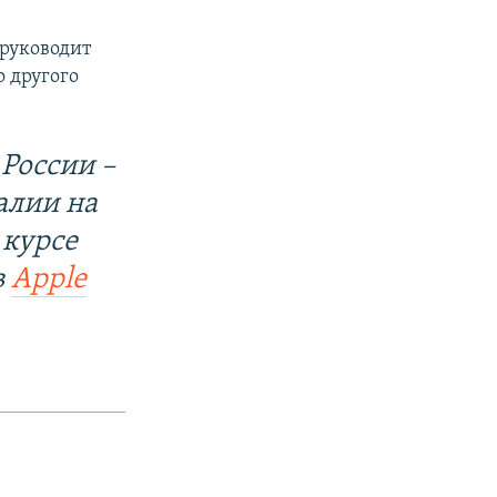
 руководит
о другого
России –
алии на
 курсе
в
Apple