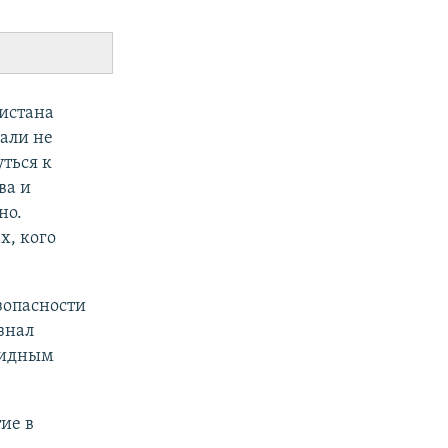
истана
щали не
ться к
ва и
но.
х, кого
зопасности
знал
евидным
ие в