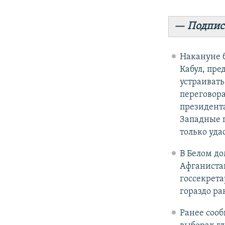
— Подпис
Накануне 
Кабул, пре
устраивать
переговора
президента
Западные п
только удас
В Белом д
Афганистан
госсекрета
гораздо ра
Ранее сооб