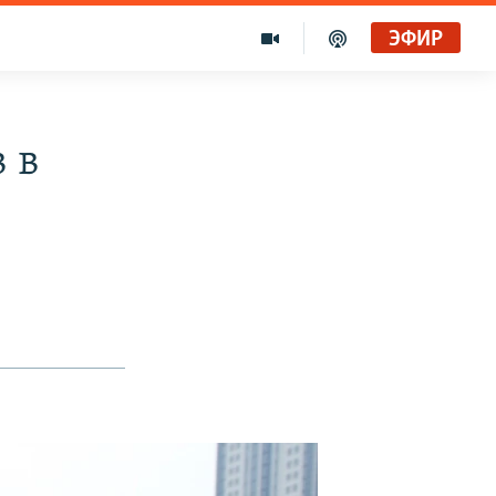
ЭФИР
 в