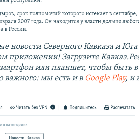
авы республики.
ыров, срок полномочий которого истекает в сентябре,
евраля 2007 года. Он находится у власти дольше любог
а в России.
ые новости Северного Кавказа и Юга 
ом приложении! Загрузите Кавказ.Ре
смартфон или планшет, чтобы быть в
о важного: мы есть и в
Google Play
, и 
ся
Читать без VPN
Подпишитесь
Распечатать
е в категориях
Новости. Кавказ