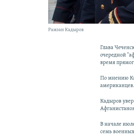
Рамзан Кадыров
Глава Чеченс
очередной "а
время прямог
По мнению Ка
американцев
Кадыров увер
Афганистаном
В начале ию
семь военных