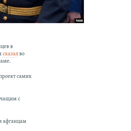
цев в
он
сказал
во
раме.
проект самих
ичащим с
ли афганцам