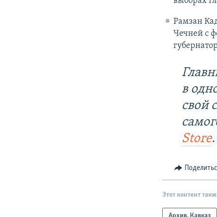
выборах гл
Рамзан Кад
Чечней с ф
губернатор
Главн
в одн
свой 
самог
Store
.
Поделить
Этот контент такж
Архив. Кавказ