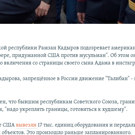
кой республики Рамзан Кадыров подозревает американ
фере, придуманной США против мусульман". Об этом 
о включения со страницы своего сына Адама в инстаг
дырова, запрещённое в России движение "Талибан" - 
.
ен, что бывшим республикам Советского Союза, гран
, "надо укреплять границы, готовиться к худшему".
ле США
вывезли
17 тыс. единиц оборудования и переда
 объектов. Это произошло раньше запланированного.