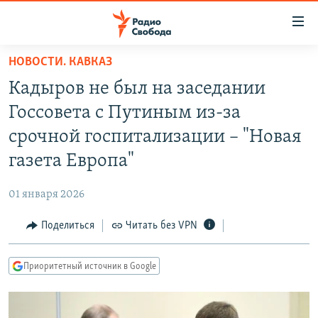
Ссылки
для
упрощенного
НОВОСТИ. КАВКАЗ
ПРОГРАММЫ
доступа
Кадыров не был на заседании
ПОДКАСТЫ
Вернуться
Госсовета с Путиным из-за
к
АВТОРСКИЕ ПРОЕКТЫ
срочной госпитализации – "Новая
основному
ЦИТАТЫ СВОБОДЫ
содержанию
газета Европа"
Вернутся
МНЕНИЯ
к
01 января 2026
КУЛЬТУРА
главной
Поделиться
Читать без VPN
навигации
IDEL.РЕАЛИИ
Вернутся
КАВКАЗ.РЕАЛИИ
к
Приоритетный источник в Google
СЕВЕР.РЕАЛИИ
поиску
СИБИРЬ.РЕАЛИИ