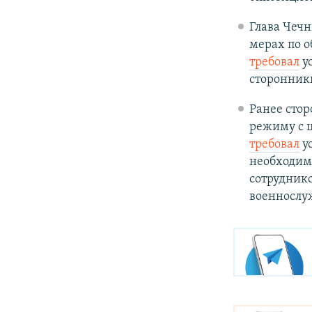
Глава Чеч
мерах по о
требовал
у
сторонник
Ранее сто
режиму с ц
требовал
ус
необходим
сотруднико
военнослу