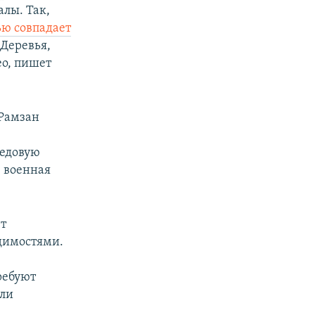
лы. Так,
ью совпадает
Деревья,
ео, пишет
 Рамзан
редовую
, военная
.
ют
удимостями.
ребуют
ели