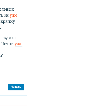
тельных
та он
уже
Украину
.
ову и его
а Чечни
уже
ы"
Читать