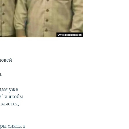
новей
.
Адам уже
" и якобы
вляется,
дры сняты в