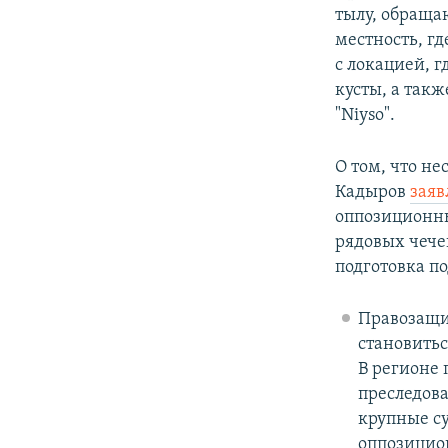
тылу, обраща
местность, г
с локацией, г
кусты, а такж
"Niyso".
О том, что н
Кадыров
заяв
оппозиционны
рядовых чече
подготовка по
Правозащ
становитьс
В регионе
преследова
крупные с
оппозицио