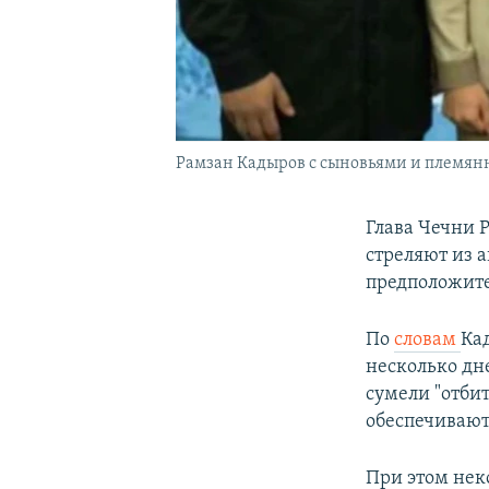
Рамзан Кадыров с сыновьями и племя
Глава Чечни 
стреляют из 
предположите
По
словам
Ка
несколько дн
сумели "отбит
обеспечивают
При этом неко