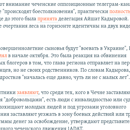
ют внимание чеченские оппозиционные телеграм-кана
де "происходят боестолкновения", практически
полност
де до этого была
принята
делегация Айшат Кадыровой. 
е очертания леса на горизонте идентичны на двух вид
есовершеннолетние сыновья будут "воевать в Украине",
лял
в начале октября. Это была реакция на обвинения
х блогеров в том, что глава региона отправляет на пе
нцев, но не своих родственников. По словам Кадырова
дростков "началась еще давно, чуть ли не с малых лет"
итники
заявляют
, что среди тех, кого в Чечне заставля
я "добровольцами", есть люди с инвалидностью или с
 похищают молодых людей и под угрозами уголовного
ния заставляют уезжать в зону боевых действий или т
уммы денег за освобождение, утверждают представит
нного чеченского движения 1ADAT.