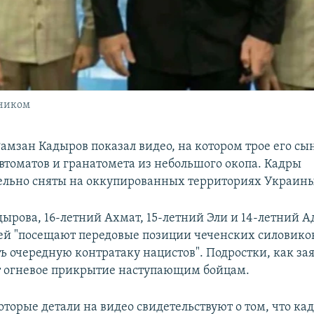
нником
Рамзан Кадыров показал видео, на котором трое его сы
автоматов и гранатомета из небольшого окопа. Кадры
льно сняты на оккупированных территориях Украины
дырова, 16-летний Ахмат, 15-летний Эли и 14-летний 
ей "посещают передовые позиции чеченских силовиков
ь очередную контратаку нацистов". Подростки, как зая
 огневое прикрытие наступающим бойцам.
торые детали на видео свидетельствуют о том, что ка