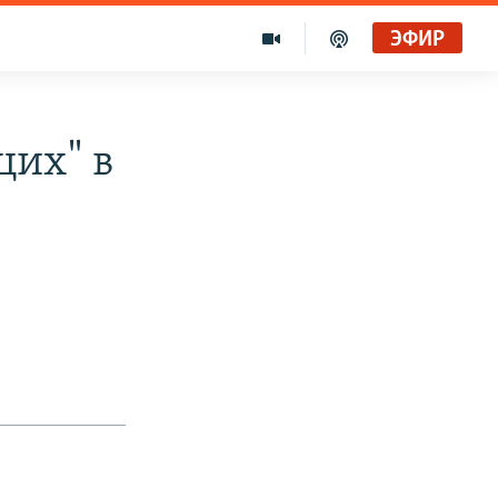
ЭФИР
щих" в