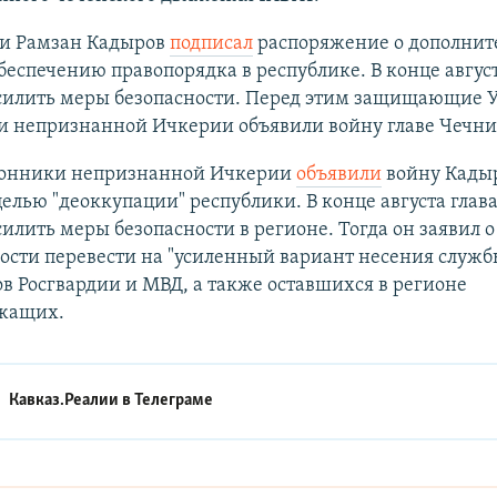
ни Рамзан Кадыров
подписал
распоряжение о дополни
беспечению правопорядка в республике. В конце авгус
силить меры безопасности. Перед этим защищающие 
и непризнанной Ичкерии объявили войну главе Чечни
ронники непризнанной Ичкерии
объявили
войну Кадыр
елью "деоккупации" республики. В конце августа глав
илить меры безопасности в регионе. Тогда он заявил о
ости перевести на "усиленный вариант несения служб
в Росгвардии и МВД, а также оставшихся в регионе
жащих.
Кавказ.Реалии в
Телеграме