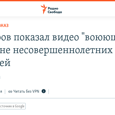
ВКАЗ
ов показал видео "воюю
не несовершеннолетних
ей
2
ся
Читать без VPN
сточник в Google