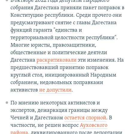
В октябре 2022 года депутаты Народного
собрания Дагестана приняли пакет поправок в
Конституцию республики. Среди прочего они
предусматривают снятие с главы Дагестана
функций гаранта "единства и
территориальной целостности республики".
Многие юристы, правозащитники,
общественные и политические деятели
Дагестана
раскритиковали
эти изменения. На
предшествовавший принятию поправок
круглый стол, инициированный Народным
собранием, недовольных поправками
активистов
не допустили
.
По мнению некоторых активистов и
экспертов, демаркация границы между
Чечней и Дагестаном
остается спорной
. В
частности, не решен вопрос
Ауховского
района
, ликвидированного после депортации