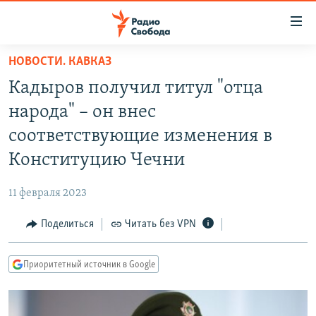
Ссылки
для
упрощенного
НОВОСТИ. КАВКАЗ
ПРОГРАММЫ
доступа
Кадыров получил титул "отца
ПОДКАСТЫ
Вернуться
народа" – он внес
к
АВТОРСКИЕ ПРОЕКТЫ
соответствующие изменения в
основному
ЦИТАТЫ СВОБОДЫ
содержанию
Конституцию Чечни
Вернутся
МНЕНИЯ
к
11 февраля 2023
КУЛЬТУРА
главной
Поделиться
Читать без VPN
навигации
IDEL.РЕАЛИИ
Вернутся
КАВКАЗ.РЕАЛИИ
к
Приоритетный источник в Google
СЕВЕР.РЕАЛИИ
поиску
СИБИРЬ.РЕАЛИИ