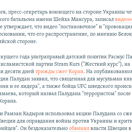
ев, пресс-секретарь воюющего на стороне Украины че
кого батальона имени Шейха Мансура, записал
видео
 утверждает, что видео "постановочное" и "провокация
 основании, что его распространение, по мнению Белок
ийской стороне.
екущего года ультраправый датский политик Расмус Па
исламистской партии Stram Kurs ("Жесткий курс"), на
и десяти дней
трижды сжег Коран
. На опубликованно
ции Палудан заявил, что священная для мусульман кни
чни и ее лидера", а также бойца UFC шведского проис
маева, который назвал Палудана "террористом" после
Корана.
ни Рамзан Кадыров использовал акцию Палудана со сж
Швеции для оправдания войны против Украины и крит
ийцев". Он бездоказательно
обвинил
власти Швеции в 