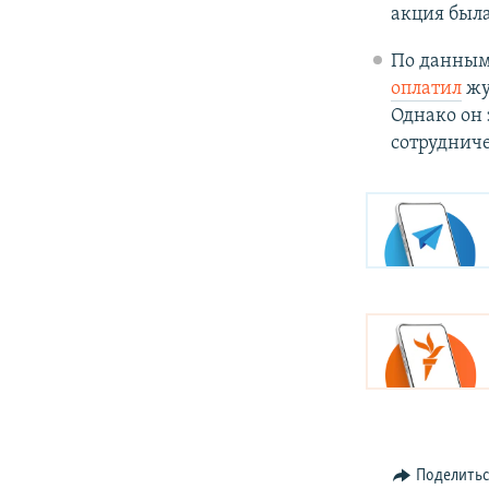
акция была
По данным 
оплатил
жу
Однако он 
сотрудничес
Поделить