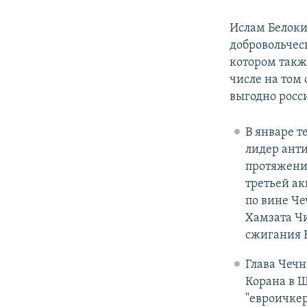
Ислам Белоки
добровольчес
котором также
числе на том
выгодно росс
В январе т
лидер анти
протяжени
третьей ак
по вине Че
Хамзата Чи
сжигания 
Глава Чеч
Корана в 
"евроичкер