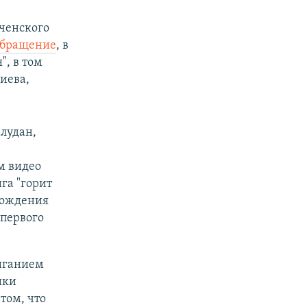
ченского
обращение
, в
", в том
иева,
лудан,
м видео
га "горит
хождения
 первого
иганием
ики
том, что