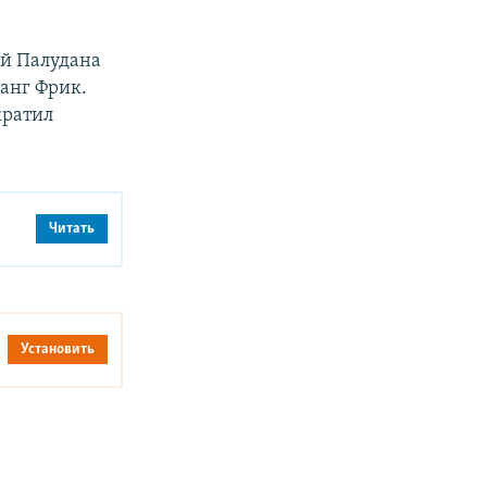
ий Палудана
анг Фрик.
кратил
Читать
Установить