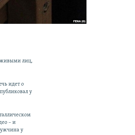
н живыми лиц,
ечь идет о
публиковал у
еталлическом
ео – и
Мужчина у