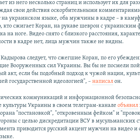
ает из него несколько страниц и использует их для ра
ождая свои действия оскорбительными комментариями
т на украинском языке, оба мужчины в кадре – в кам
о, кто сжигает Коран, на рукаве шеврон с украинским 
ка на ноге. Видео снято с близкого расстояния, харак
ости в кадре нет, лица мужчин также не видны.
Кадырова следует, что сжегшие Коран, по его убежде
ие Вооруженных сил Украины. Вы бы не посмели пойт
й акт, если бы подобный подход к чужой нации, культ
шей государственной идеологией", –
написал
он.
гических коммуникаций и информационной безопасн
 культуры Украины в своем телеграм-канале
объявил
рана "постановкой", "откровенным фейком" и "прово
тороны с целью дискредитации ВСУ в мусульманских с
умента приводится русский акцент мужчин на видео и
зыке.