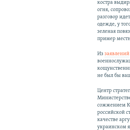
костра выдир
огня, сопров
разговор иде
одежде, у тог
зеленая повяз
пример местн
Из
заявлений
военнослужащ
кощунственны
не был бы ва
Центр страте
Министерстве
сожжением Ко
российской с
качестве арг
украинском я