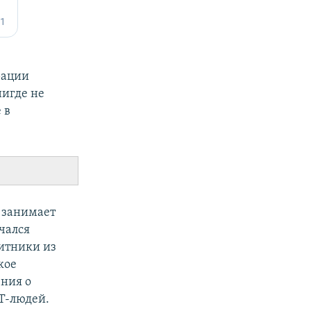
рации
нигде не
 в
и занимает
чался
итники из
кое
ения о
Т-людей.