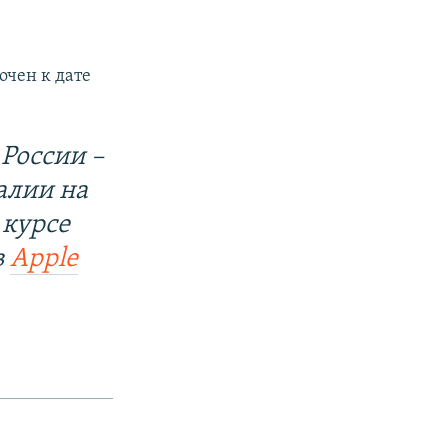
очен к дате
России –
алии на
 курсе
в
Apple