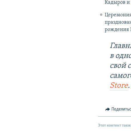
Кадыров и 
Церемония 
празднован
рождения 
Главн
в одн
свой 
самог
Store
.
Поделить
Этот контент такж