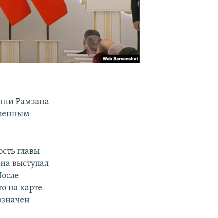
ечни Рамзана
вленным
ость главы
она выступал
После
о на карте
означен