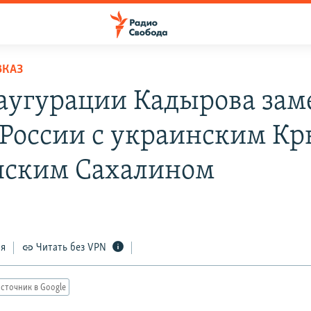
ВКАЗ
аугурации Кадырова зам
 России с украинским К
нским Сахалином
1
ся
Читать без VPN
сточник в Google