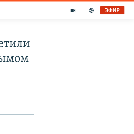
ЭФИР
етили
рымом