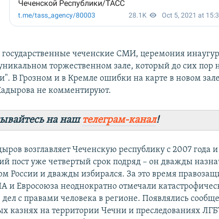
 государственные чеченские СМИ, церемония инаугу
 уникальном торжественном зале, который до сих пор 
". В Грозном и в Кремле ошибки на карте в новом зале
Кадырова не комментируют.
ывайтесь на наш
телеграм-канал
!
ыров возглавляет Чеченскую республику с 2007 года 
й пост уже четвертый срок подряд – он дважды назна
м России и дважды избирался. За это время правозащ
ША и Евросоюза неоднократно отмечали катастрофичес
дел с правами человека в регионе. Появлялись сообщ
ых казнях на территории Чечни и преследованиях ЛГБ