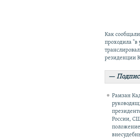
Как сообщали
проходила "в
транслировали
резиденции 
— Подпис
Рамзан Кад
руководящи
президенто
России, С
положение 
внесудебн