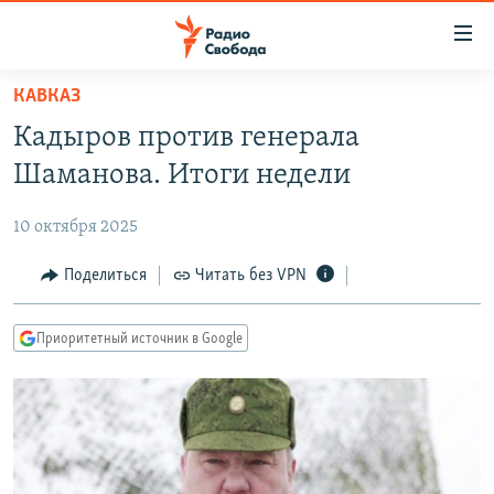
Ссылки
для
упрощенного
КАВКАЗ
ПРОГРАММЫ
доступа
Кадыров против генерала
ПОДКАСТЫ
Вернуться
Шаманова. Итоги недели
к
АВТОРСКИЕ ПРОЕКТЫ
основному
10 октября 2025
ЦИТАТЫ СВОБОДЫ
содержанию
Вернутся
МНЕНИЯ
Поделиться
Читать без VPN
к
КУЛЬТУРА
главной
Приоритетный источник в Google
навигации
IDEL.РЕАЛИИ
Вернутся
КАВКАЗ.РЕАЛИИ
к
СЕВЕР.РЕАЛИИ
поиску
СИБИРЬ.РЕАЛИИ