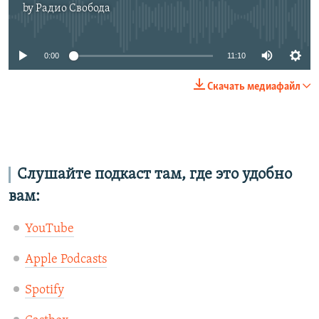
by
Радио Свобода
No media source currently available
0:00
11:10
Скачать медиафайл
Слушайте подкаст там, где это удобно
вам:
YouTube
Apple Podcasts
Spotify