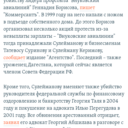
убийству лидера профсоюза "Внуковский
авиалиний" Геннадия Борисова,
пишет
"Коммерсантъ". В 1999 году на него напали с ножом
в подъезде собственного дома. До этого Борисов
организовал несколько акций протеста из-за
невыплаты зарплаты – "Внуковские авиалинии"
тогда принадлежали Сулейманову и бизнесменам
Татевосу Суринову и Сулейману Керимову,
сообщает
издание "Агентство". Последний – также
уроженец Дагестана, который сейчас является
членом Совета Федерации РФ.
Кроме того, Сулейманову вменяют также убийство
руководителя федеральной службы по финансовому
оздоровлению и банкротству Георгия Таля в 2004
году и покушение на адвоката Илью Перегудова в
2001 году. Все обвинения арестованный отрицает,
заявил
его адвокат Георгий Абшилава в разговоре с