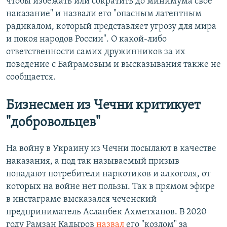
чтобы избежать или сократить до минимума свое
наказание" и назвали его "опасным латентным
радикалом, который представляет угрозу для мира
и покоя народов России". О какой-либо
ответственности самих дружинников за их
поведение с Байрамовым и высказывания также не
сообщается.
Бизнесмен из Чечни критикует
"добровольцев"
На войну в Украину из Чечни посылают в качестве
наказания, а под так называемый призыв
попадают потребители наркотиков и алкоголя, от
которых на войне нет пользы. Так в прямом эфире
в инстаграме высказался чеченский
предприниматель Асланбек Ахметханов. В 2020
году Рамзан Кадыров
назвал
его "козлом" за