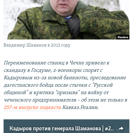
РАСПИСАНИЕ ВЕЩАНИЯ
ПОДПИШИТЕСЬ НА РАССЫЛКУ
СОЦИАЛЬНЫЕ СЕТИ
Владимир Шаманов в 2012 году
Переименование станиц в Чечне привело к
скандалу в Госдуме, z-военкоры спорят с
Все сайты РСЕ/РС
Кадыровым из-за новой банкноты, преследование
дагестанского бойца после стычки с "Русской
общиной" и критика "призыва" на войну от
чеченского предпринимателя – об этом не только в
257-м выпуске подкаста
Кавказ.Реалии.
Кадыров против генерала Шаманова | #257