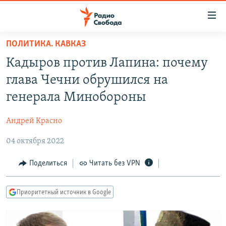
Ссылки
для
упрощенного
ПОЛИТИКА. КАВКАЗ
ПРОГРАММЫ
доступа
Кадыров против Лапина: почему
ПОДКАСТЫ
Вернуться
глава Чечни обрушился на
к
АВТОРСКИЕ ПРОЕКТЫ
генерала Минобороны
основному
ЦИТАТЫ СВОБОДЫ
содержанию
Андрей Красно
Вернутся
МНЕНИЯ
к
04 октября 2022
КУЛЬТУРА
главной
навигации
IDEL.РЕАЛИИ
Поделиться
Читать без VPN
Вернутся
КАВКАЗ.РЕАЛИИ
к
Приоритетный источник в Google
СЕВЕР.РЕАЛИИ
поиску
СИБИРЬ.РЕАЛИИ