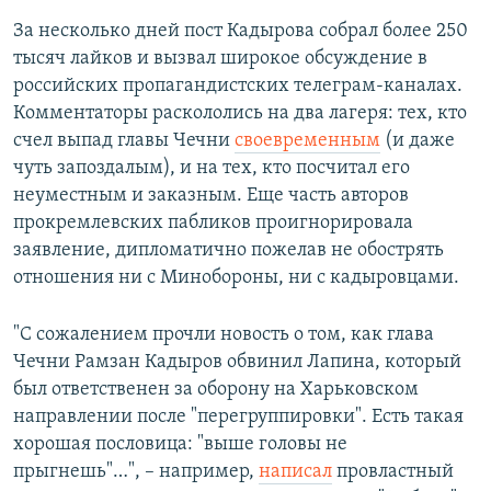
За несколько дней пост Кадырова собрал более 250
тысяч лайков и вызвал широкое обсуждение в
российских пропагандистских телеграм-каналах.
Комментаторы раскололись на два лагеря: тех, кто
счел выпад главы Чечни
своевременным
(и даже
чуть запоздалым), и на тех, кто посчитал его
неуместным и заказным. Еще часть авторов
прокремлевских пабликов проигнорировала
заявление, дипломатично пожелав не обострять
отношения ни с Минобороны, ни с кадыровцами.
"С сожалением прочли новость о том, как глава
Чечни Рамзан Кадыров обвинил Лапина, который
был ответственен за оборону на Харьковском
направлении после "перегруппировки". Есть такая
хорошая пословица: "выше головы не
прыгнешь"…", – например,
написал
провластный