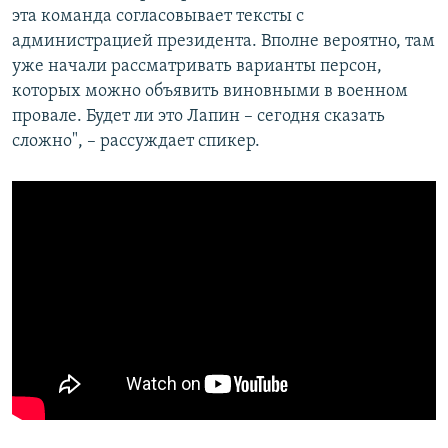
эта команда согласовывает тексты с
администрацией президента. Вполне вероятно, там
уже начали рассматривать варианты персон,
которых можно объявить виновными в военном
провале. Будет ли это Лапин – сегодня сказать
сложно", – рассуждает спикер.