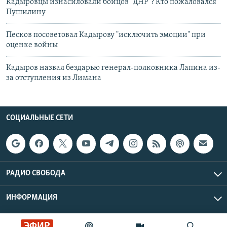
Кадыровцы изнасиловали бойцов "ДНР"? Кто пожаловался
Пушилину
Песков посоветовал Кадырову "исключить эмоции" при
оценке войны
Кадыров назвал бездарью генерал-полковника Лапина из-
за отступления из Лимана
СОЦИАЛЬНЫЕ СЕТИ
РАДИО СВОБОДА
ИНФОРМАЦИЯ
Радио Свобода © 2026 RFE/RL, Inc. | Все права защищены.
ЭФИР