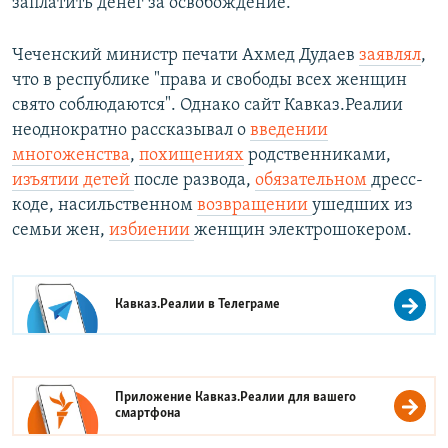
заплатить денег за освобождение.
Чеченский министр печати Ахмед Дудаев
заявлял
,
что в республике "права и свободы всех женщин
свято соблюдаются". Однако сайт Кавказ.Реалии
неоднократно рассказывал о
введении
многоженства
,
похищениях
родственниками,
изъятии детей
после развода,
обязательном
дресс-
коде, насильственном
возвращении
ушедших из
семьи жен,
избиении
женщин электрошокером.
Кавказ.Реалии в
Телеграме
Приложение Кавказ.Реалии для вашего
смартфона