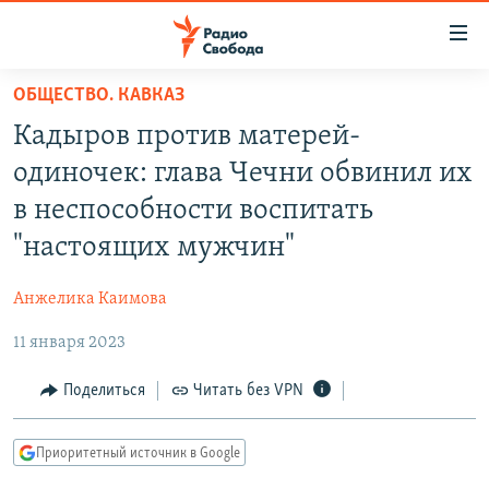
Ссылки
для
упрощенного
ОБЩЕСТВО. КАВКАЗ
ПРОГРАММЫ
доступа
Кадыров против матерей-
ПОДКАСТЫ
Вернуться
одиночек: глава Чечни обвинил их
к
АВТОРСКИЕ ПРОЕКТЫ
в неспособности воспитать
основному
ЦИТАТЫ СВОБОДЫ
содержанию
"настоящих мужчин"
Вернутся
МНЕНИЯ
к
Анжелика Каимова
КУЛЬТУРА
главной
11 января 2023
навигации
IDEL.РЕАЛИИ
Вернутся
КАВКАЗ.РЕАЛИИ
Поделиться
Читать без VPN
к
СЕВЕР.РЕАЛИИ
поиску
Приоритетный источник в Google
СИБИРЬ.РЕАЛИИ