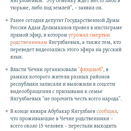
Янгулбаевым. "Эту семейку ждет место либо в
тюрьме, либо под землей", – заявил он.
Ранее сегодня депутат Государственной Думы
России Адам Делимханов провел в инстаграме
прямой эфир, в котором
угрожал смертью
родственникам
Янгулбаевых, а также тем, кто
переведет видеозапись этого эфира на русский
язык.
Власти Чечни организовали
"флэшмоб"
, в
рамках которого жители разных районов
республики записали и выложили в соцсети
видеообращения с призывами к семье
Янгулбаевых "не порочить честь всего народа".
В конце января Абубакар Янгулбаев
сообщил
,
что проживающие в Чечне родственники –
всего около 15 человек – перестали выходить