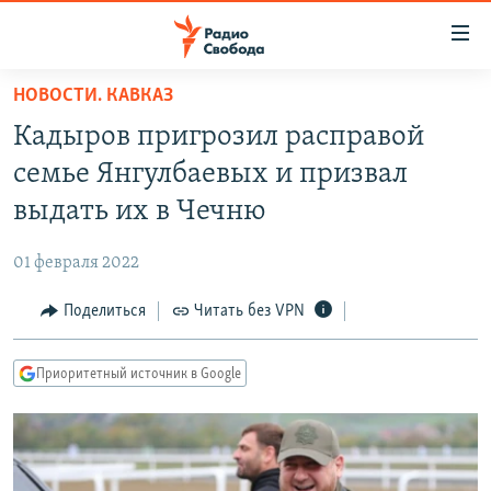
Ссылки
для
упрощенного
НОВОСТИ. КАВКАЗ
ПРОГРАММЫ
доступа
Кадыров пригрозил расправой
ПОДКАСТЫ
Вернуться
семье Янгулбаевых и призвал
к
АВТОРСКИЕ ПРОЕКТЫ
выдать их в Чечню
основному
ЦИТАТЫ СВОБОДЫ
содержанию
01 февраля 2022
Вернутся
МНЕНИЯ
к
Поделиться
Читать без VPN
КУЛЬТУРА
главной
навигации
IDEL.РЕАЛИИ
Приоритетный источник в Google
Вернутся
КАВКАЗ.РЕАЛИИ
к
СЕВЕР.РЕАЛИИ
поиску
СИБИРЬ.РЕАЛИИ