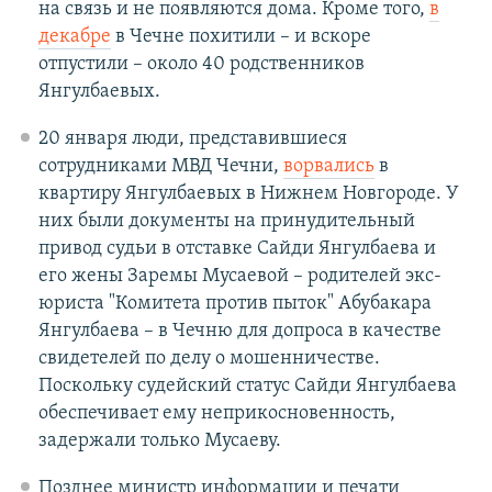
на связь и не появляются дома. Кроме того,
в
декабре
в Чечне похитили – и вскоре
отпустили – около 40 родственников
Янгулбаевых.
20 января люди, представившиеся
сотрудниками МВД Чечни,
ворвались
в
квартиру Янгулбаевых в Нижнем Новгороде. У
них были документы на принудительный
привод судьи в отставке Сайди Янгулбаева и
его жены Заремы Мусаевой – родителей экс-
юриста "Комитета против пыток" Абубакара
Янгулбаева – в Чечню для допроса в качестве
свидетелей по делу о мошенничестве.
Поскольку судейский статус Сайди Янгулбаева
обеспечивает ему неприкосновенность,
задержали только Мусаеву.
Позднее министр информации и печати