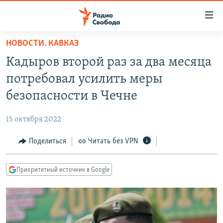
Ссылки
для
упрощенного
НОВОСТИ. КАВКАЗ
ПРОГРАММЫ
доступа
Кадыров второй раз за два месяца
ПОДКАСТЫ
Вернуться
потребовал усилить меры
к
АВТОРСКИЕ ПРОЕКТЫ
безопасности в Чечне
основному
ЦИТАТЫ СВОБОДЫ
содержанию
15 октября 2022
Вернутся
МНЕНИЯ
к
Поделиться
Читать без VPN
КУЛЬТУРА
главной
навигации
IDEL.РЕАЛИИ
Приоритетный источник в Google
Вернутся
КАВКАЗ.РЕАЛИИ
к
СЕВЕР.РЕАЛИИ
поиску
СИБИРЬ.РЕАЛИИ