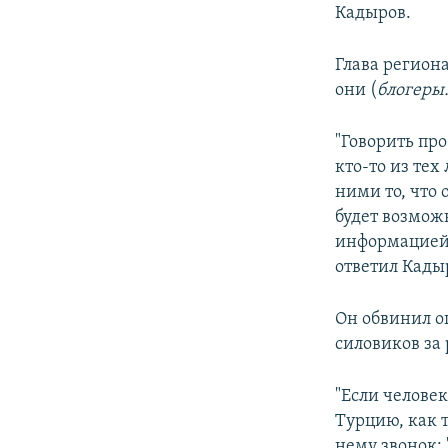
Кадыров.
Глава региона
они (
блогеры.
"Говорить пр
кто-то из тех
ними то, что
будет возможн
информацией, 
ответил Кады
Он обвинил о
силовиков за
"Если человек
Турцию, как т
нему звонок: 