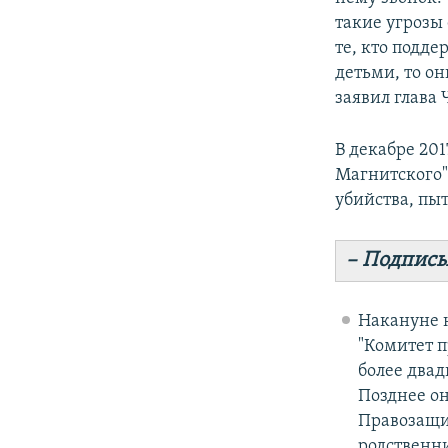
такие угрозы 
те, кто подде
детьми, то он
заявил глава 
В декабре 20
Магнитского"
убийства, пы
– Подписы
Накануне 
"Комитет п
более двад
Позднее он
Правозащ
родственни