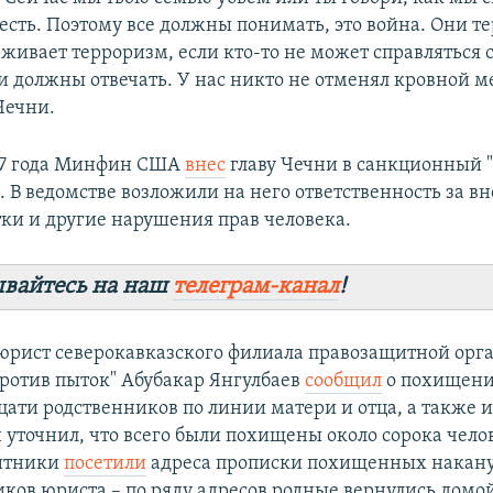
есть. Поэтому все должны понимать, это война. Они т
рживает терроризм, если кто-то не может справляться 
и должны отвечать. У нас никто не отменял кровной ме
Чечни.
17 года Минфин США
внес
главу Чечни в санкционный 
. В ведомстве возложили на него ответственность за в
тки и другие нарушения прав человека.
вайтесь на наш
телеграм-канал
!
юрист северокавказского филиала правозащитной орг
ротив пыток" Абубакар Янгулбаев
сообщил
о похищени
цати родственников по линии матери и отца, а также 
 уточнил, что всего были похищены около сорока чело
итники
посетили
адреса прописки похищенных накан
ков юриста – по ряду адресов родные вернулись домой