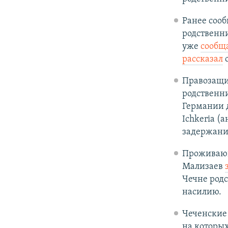
Ранее соо
родственн
уже
сообщ
рассказал
о
Правозащи
родственн
Германии 
Ichkeria (
задержани
Проживающ
Мализаев
Чечне род
насилию.
Чеченские
на которых