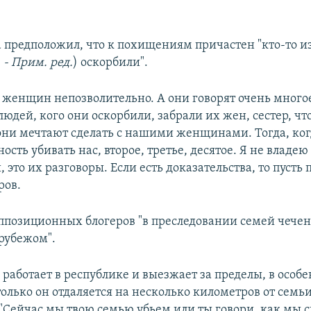
 предположил, что к похищениям причастен "кто-то из
 - Прим. ред.
) оскорбили".
о женщин непозволительно. А они говорят очень много
 людей, кого они оскорбили, забрали их жен, сестер, чт
 они мечтают сделать с нашими женщинами. Тогда, ког
ость убивать нас, второе, третье, десятое. Я не владею
это их разговоры. Если есть доказательства, то пусть п
ров.
ппозиционных блогеров "в преследовании семей чече
 рубежом".
 работает в республике и выезжает за пределы, в особе
олько он отдаляется на несколько километров от семьи
"Сейчас мы твою семью убьем или ты говори, как мы с