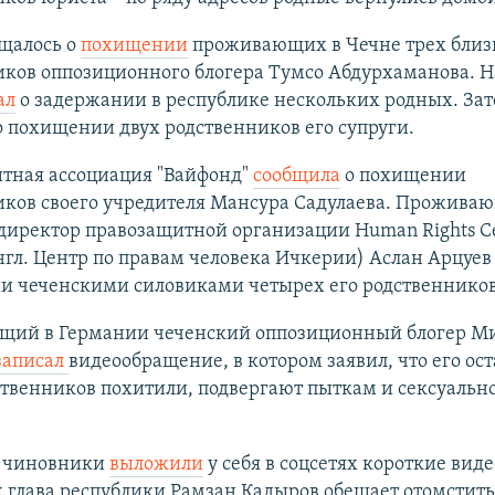
бщалось о
похищении
проживающих в Чечне трех близ
иков оппозиционного блогера Тумсо Абдурхаманова. Н
ал
о задержании в республике нескольких родных. Зат
 похищении двух родственников его супруги.
тная ассоциация "Вайфонд"
сообщила
о похищении
иков своего учредителя Мансура Садулаева. Прожива
директор правозащитной организации Human Rights C
англ. Центр по правам человека Ичкерии) Аслан Арцуе
и чеченскими силовиками четырех его родственников
ий в Германии чеченский оппозиционный блогер М
записал
видеообращение, в котором заявил, что его ос
ственников похитили, подвергают пыткам и сексуальн
 чиновники
выложили
у себя в соцсетях короткие вид
 глава республики Рамзан Кадыров обещает отомстить