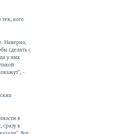
 тех, кого
е. Наверно,
обы сделать с
да у них
 такой
окажут", -
нских
нности в
, сразу к
казали". Вот