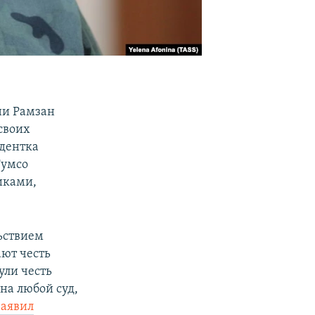
ни Рамзан
своих
ндентка
Тумсо
иками,
льствием
ают честь
ули честь
 на любой суд,
заявил