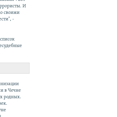
еррористы. И
со своими
сти", -
"список
несудебные
анизации
и в Чечне
их родных.
век.
уне
.