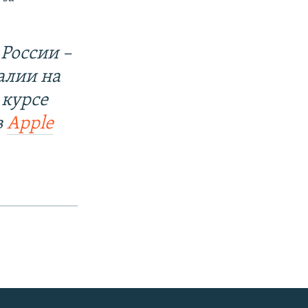
России –
алии на
 курсе
в
Apple