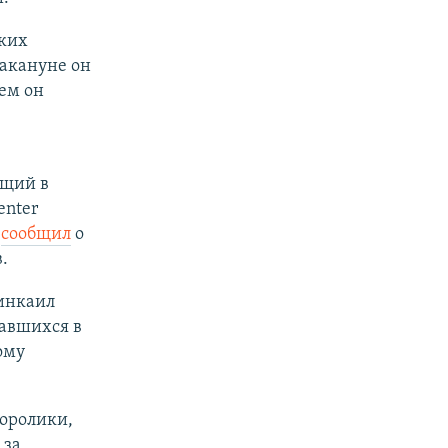
ких
акануне он
ем он
ющий в
enter
в
сообщил
о
.
инкаил
тавшихся в
ому
еоролики,
 за