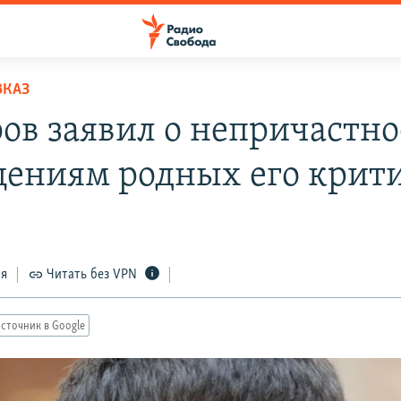
ВКАЗ
ов заявил о непричастно
ениям родных его крит
1
ся
Читать без VPN
сточник в Google