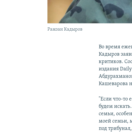
Рамзан Кадыров
Во время еже
Кадыров заяв
критиков. Со
издания Dail
Абдурахманов
Кашеварова н
"Если что-то е
будем искать.
семьи, особе
моей семьи, м
под трибунал,