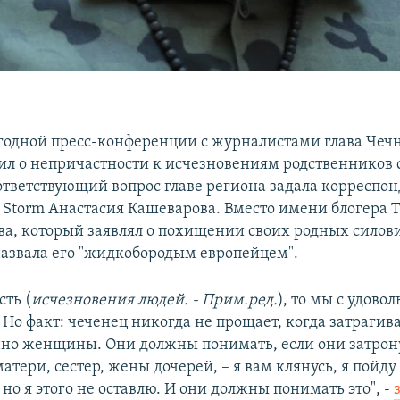
годной пресс-конференции с журналистами глава Чеч
ил о непричастности к исчезновениям родственников 
ответствующий вопрос главе региона задала корреспо
y Storm Анастасия Кашеварова. Вместо имени блогера 
а, который заявлял о похищении своих родных силов
азвала его "жидкобородым европейцем".
сть (
исчезновения людей. - Прим.ред.
), то мы с удово
 Но факт: чеченец никогда не прощает, когда затрагив
нно женщины. Они должны понимать, если они затрон
атери, сестер, жены дочерей, – я вам клянусь, я пойду
 но я этого не оставлю. И они должны понимать это", -