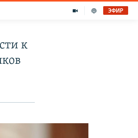
ЭФИР
сти к
иков