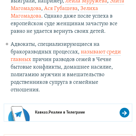
выиграли, например,
Лейла Муружева
,
Элита
Магомадова
,
Ася Губашева
,
Зелиха
Магомадова
. Однако даже после успеха в
европейском суде женщинам зачастую все
равно не удается вернуть своих детей.
Адвокаты, специализирующиеся на
бракоразводных процессах,
называют среди
главных
причин разводов семей в Чечне
бытовые конфликты, домашнее насилие,
полигамию мужчин и вмешательство
родственников супруга в семейные
отношения.
Кавказ.Реалии в
Телеграме