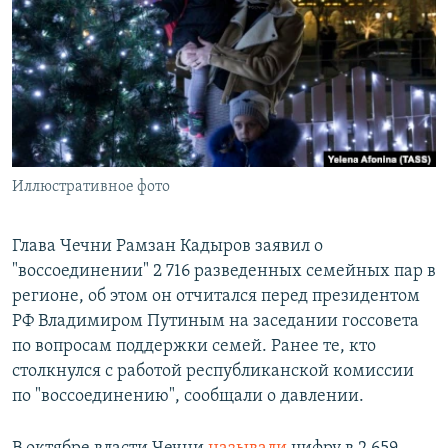
РАСПИСАНИЕ ВЕЩАНИЯ
ПОДПИШИТЕСЬ НА РАССЫЛКУ
СОЦИАЛЬНЫЕ СЕТИ
Иллюстративное фото
Все сайты РСЕ/РС
Глава Чечни Рамзан Кадыров заявил о
"воссоединении" 2 716 разведенных семейных пар в
регионе, об этом он отчитался перед президентом
РФ Владимиром Путиным на заседании госсовета
по вопросам поддержки семей. Ранее те, кто
столкнулся с работой республиканской комиссии
по "воссоединению", сообщали о давлении.