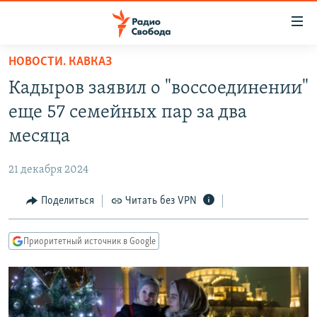
Ссылки
для
упрощенного
НОВОСТИ. КАВКАЗ
ПРОГРАММЫ
доступа
Кадыров заявил о "воссоединении"
ПОДКАСТЫ
Вернуться
еще 57 семейных пар за два
к
АВТОРСКИЕ ПРОЕКТЫ
месяца
основному
ЦИТАТЫ СВОБОДЫ
содержанию
21 декабря 2024
Вернутся
МНЕНИЯ
к
Поделиться
Читать без VPN
КУЛЬТУРА
главной
навигации
IDEL.РЕАЛИИ
Приоритетный источник в Google
Вернутся
КАВКАЗ.РЕАЛИИ
к
СЕВЕР.РЕАЛИИ
поиску
СИБИРЬ.РЕАЛИИ