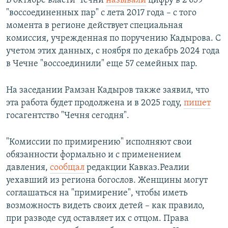
В октябре власти Чечни
называли
цифру в 2 659
"воссоединенных пар" с лета 2017 года – с того
момента в регионе действует специальная
комиссия, учрежденная по поручению Кадырова. С
учетом этих данных, с ноября по декабрь 2024 года
в Чечне "воссоединили" еще 57 семейных пар.
На заседании Рамзан Кадыров также заявил, что
эта работа будет продолжена и в 2025 году,
пишет
госагентство "Чечня сегодня".
"Комиссии по примирению" исполняют свои
обязанности формально и с применением
давления,
сообщал
редакции Кавказ.Реалии
уехавший из региона богослов. Женщины могут
соглашаться на "примирение", чтобы иметь
возможность видеть своих детей – как правило,
при разводе суд оставляет их с отцом. Права