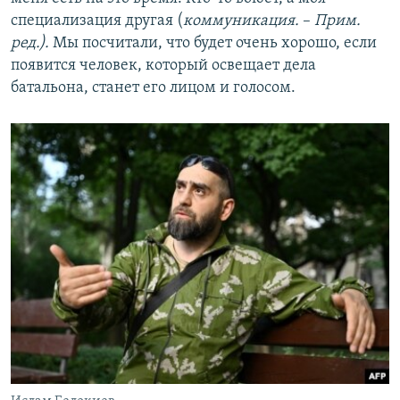
специализация другая (
коммуникация.
–
Прим.
ред.).
Мы посчитали, что будет очень хорошо, если
появится человек, который освещает дела
батальона, станет его лицом и голосом.