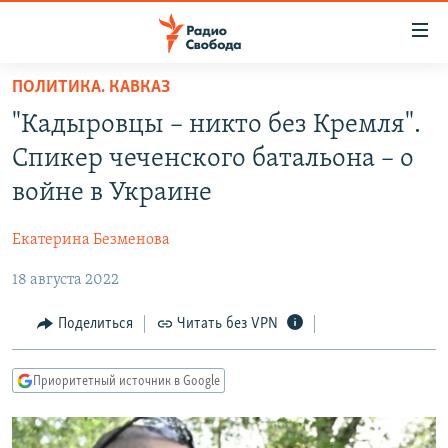
Ссылки
для
упрощенного
ПОЛИТИКА. КАВКАЗ
ПРОГРАММЫ
доступа
"Кадыровцы – никто без Кремля".
ПОДКАСТЫ
Вернуться
Спикер чеченского батальона – о
к
АВТОРСКИЕ ПРОЕКТЫ
войне в Украине
основному
ЦИТАТЫ СВОБОДЫ
содержанию
Екатерина Безменова
Вернутся
МНЕНИЯ
к
18 августа 2022
КУЛЬТУРА
главной
навигации
IDEL.РЕАЛИИ
Поделиться
Читать без VPN
Вернутся
КАВКАЗ.РЕАЛИИ
к
Приоритетный источник в Google
СЕВЕР.РЕАЛИИ
поиску
СИБИРЬ.РЕАЛИИ