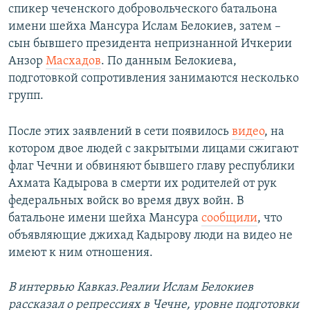
спикер чеченского добровольческого батальона
имени шейха Мансура Ислам Белокиев, затем –
сын бывшего президента непризнанной Ичкерии
Анзор
Масхадов
. По данным Белокиева,
подготовкой сопротивления занимаются несколько
групп.
После этих заявлений в сети появилось
видео
, на
котором двое людей с закрытыми лицами сжигают
флаг Чечни и обвиняют бывшего главу республики
Ахмата Кадырова в смерти их родителей от рук
федеральных войск во время двух войн. В
батальоне имени шейха Мансура
сообщили
, что
объявляющие джихад Кадырову люди на видео не
имеют к ним отношения.
В интервью Кавказ.Реалии Ислам Белокиев
рассказал о репрессиях в Чечне, уровне подготовки