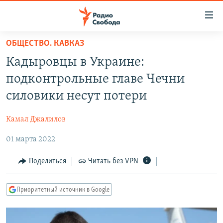
Ссылки
для
упрощенного
ОБЩЕСТВО. КАВКАЗ
ПРОГРАММЫ
доступа
Кадыровцы в Украине:
ПОДКАСТЫ
Вернуться
подконтрольные главе Чечни
к
АВТОРСКИЕ ПРОЕКТЫ
силовики несут потери
основному
ЦИТАТЫ СВОБОДЫ
содержанию
Камал Джалилов
Вернутся
МНЕНИЯ
к
01 марта 2022
КУЛЬТУРА
главной
навигации
IDEL.РЕАЛИИ
Поделиться
Читать без VPN
Вернутся
КАВКАЗ.РЕАЛИИ
к
Приоритетный источник в Google
СЕВЕР.РЕАЛИИ
поиску
СИБИРЬ.РЕАЛИИ