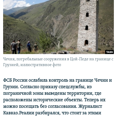
РАСПИСАНИЕ ВЕЩАНИЯ
ПОДПИШИТЕСЬ НА РАССЫЛКУ
СОЦИАЛЬНЫЕ СЕТИ
Чечня, погребальные сооружения в Цой-Педе на границе с
Все сайты РСЕ/РС
Грузией, иллюстративное фото
ФСБ России ослабила контроль на границе Чечни и
Грузии. Согласно приказу спецслужбы, из
пограничной зоны выведены территории, где
расположены исторические объекты. Теперь их
можно посещать без согласования. Журналист
Кавказ.Реалии разбирался, что стоит за этими