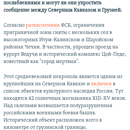
послаблениями и могут ли они упростить
сообщение между Северным Кавказом и Грузией.
Согласно
разъяснениям
ФСБ, ограничения
приграничной зоны сняты с нескольких сел в
высокогорных Итум-Калинском и Шаройском
районах Чечни. В частности, упрощен проезд на
курорт Ведучи и исторический комплекс Цой-Педе,
известный как "город мертвых".
Этот средневековый некрополь является одним из
крупнейших на Северном Кавказе и
включен
в
список объектов культурного наследия России. Тут
находятся 42 солнечных могильника XIII–XV веков.
Над склепами возвышается полуразрушенная
российскими военными боевая башня.
Исторический объект расположен всего в
километре от грузинской границы.