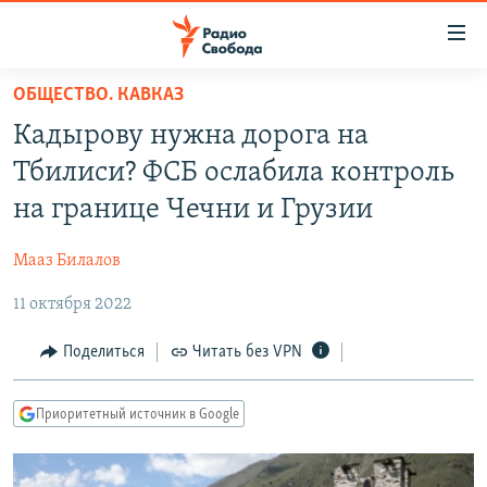
Ссылки
для
упрощенного
ОБЩЕСТВО. КАВКАЗ
ПРОГРАММЫ
доступа
Кадырову нужна дорога на
ПОДКАСТЫ
Вернуться
Тбилиси? ФСБ ослабила контроль
к
АВТОРСКИЕ ПРОЕКТЫ
на границе Чечни и Грузии
основному
ЦИТАТЫ СВОБОДЫ
содержанию
Мааз Билалов
Вернутся
МНЕНИЯ
к
11 октября 2022
КУЛЬТУРА
главной
навигации
IDEL.РЕАЛИИ
Поделиться
Читать без VPN
Вернутся
КАВКАЗ.РЕАЛИИ
к
Приоритетный источник в Google
СЕВЕР.РЕАЛИИ
поиску
СИБИРЬ.РЕАЛИИ