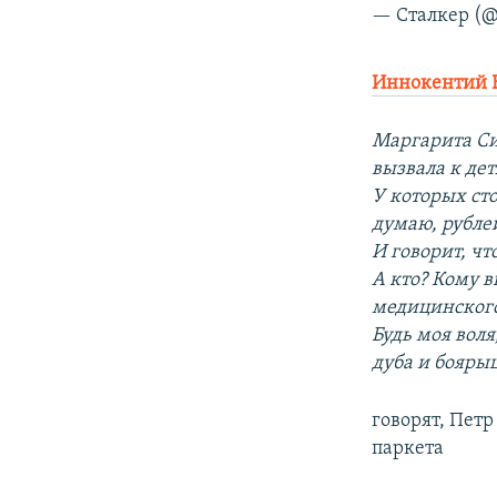
— Сталкер (@
Иннокентий 
Маргарита Си
вызвала к де
У которых ст
думаю, рубле
И говорит, чт
А кто? Кому 
медицинского
Будь моя вол
дуба и бояр
говорят, Пет
паркета