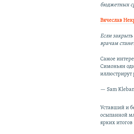
бюджетных сре
Вячеслав Нек
Если закрыть 
врачам станет
Самое интерес
Симоньян один
иллюстрирут 
— Sam Kleba
Уставший и б
осыпанной мл
ярких итогов 