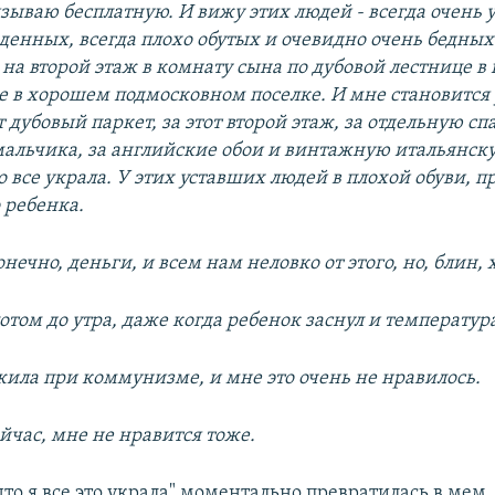
ызываю бесплатную. И вижу этих людей - всегда очень 
денных, всегда плохо обутых и очевидно очень бедных 
на второй этаж в комнату сына по дубовой лестнице в
 в хорошем подмосковном поселке. И мне становится
т дубовый паркет, за этот второй этаж, за отдельную сп
мальчика, за английские обои и винтажную итальянску
то все украла. У этих уставших людей в плохой обуви,
 ребенка.
онечно, деньги, и всем нам неловко от этого, но, блин, 
том до утра, даже когда ребенок заснул и температура
ила при коммунизме, и мне это очень не нравилось.
ейчас, мне не нравится тоже.
дто я все это украла" моментально превратилась в мем.