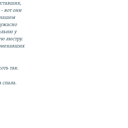
уставших,
- вот они
 нашем
 ужасно
альню у
ю люстру.
 приехавших
хоть так.
 спала.