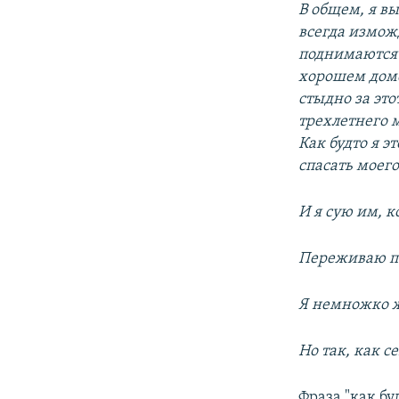
В общем, я в
всегда измож
поднимаются 
хорошем доме
стыдно за это
трехлетнего 
Как будто я э
спасать моего
И я сую им, к
Переживаю по
Я немножко ж
Но так, как с
Фраза "как бу