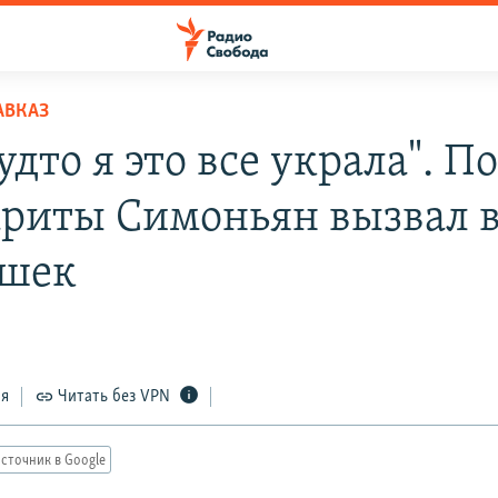
АВКАЗ
удто я это все украла". П
риты Симоньян вызвал 
ешек
ся
Читать без VPN
сточник в Google