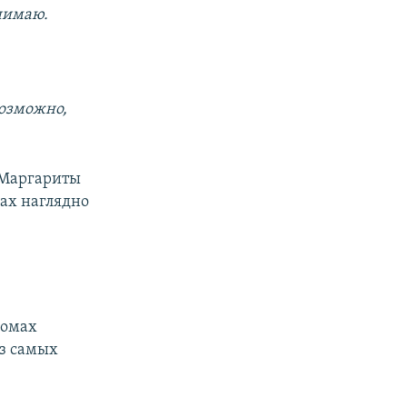
онимаю.
возможно,
у Маргариты
дах наглядно
ромах
з самых