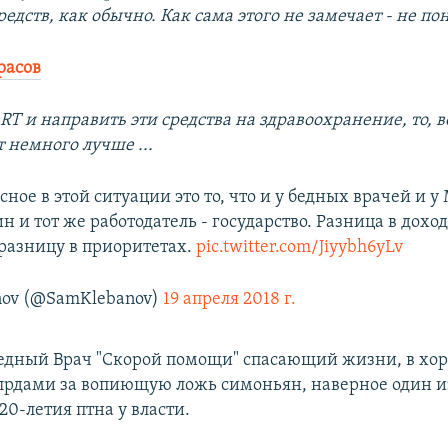
дств, как обычно. Как сама этого не замечает - не п
расов
RT и направить эти средства на здравоохранение, то, 
 немного лучше ...
ное в этой ситуации это то, что и у бедных врачей и 
 и тот же работодатель - государство. Разница в дохо
разницу в приоритетах.
pic.twitter.com/Jiyybh6yLv
nov (@SamKlebanov)
19 апреля 2018 г.
едный Врач "Скорой помощи" спасающий жизни, в хо
рдами за вопиющую ложь симоньян, наверное один и
20-летия птна у власти.