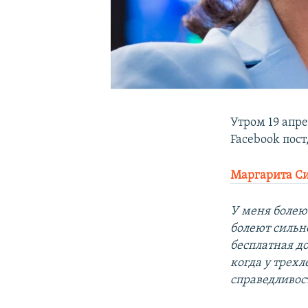
Утром 19 апре
Facebook пос
Маргарита С
У меня болеют
болеют сильн
бесплатная до
когда у трехл
справедливос