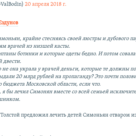
ValBodin)
20 апреля 2018 г.
Ездунов
моньян, крайне стесняясь своей люстры и дубового па
тям врачей из низшей касты.
оптаны ботинки и которые одеты бедно. И потом совала
й двести.
о не она украла у врачей деньги, которые те должны по
выдали 20 млрд рублей на пропаганду? Это почти полов
 бюджета Московской области, если что.
я, я бы лечил Симонян вместе со всей семьей исключит
ышником.
р Толстой предложил лечить детей Симоньян отваром и