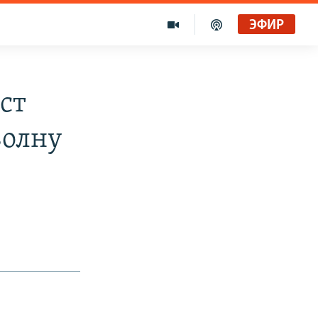
ЭФИР
ост
волну