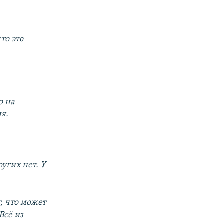
то это
о на
я.
ругих нет. У
, что может
Всё из