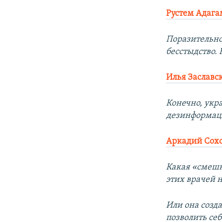
Рустем Адага
Поразительно.
бесстыдство. 
Илья Заславс
Конечно, укра
дезинформаци
Аркадий Сох
Какая «смешна
этих врачей н
Или она созд
позволить себ