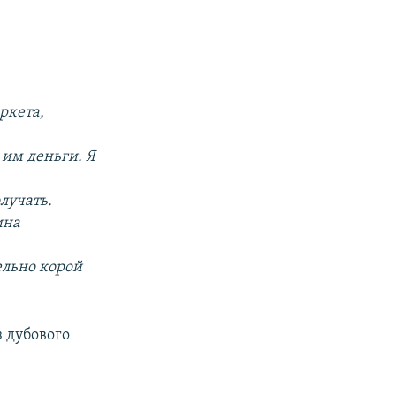
ркета,
 им деньги. Я
лучать.
ина
ельно корой
з дубового