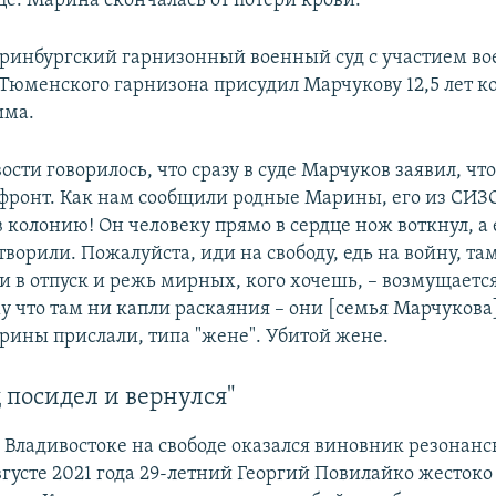
це. Марина скончалась от потери крови.
еринбургский гарнизонный военный суд с участием в
Тюменского гарнизона присудил Марчукову 12,5 лет к
има.
вости говорилось, что сразу в суде Марчуков заявил, что
 фронт. Как нам сообщили родные Марины, его из СИЗ
 колонию! Он человеку прямо в сердце нож воткнул, а
творили. Пожалуйста, иди на свободу, едь на войну, там
и в отпуск и режь мирных, кого хочешь, – возмущается
му что там ни капли раскаяния – они [семья Марчукова
рины прислали, типа "жене". Убитой жене.
д посидел и вернулся"
о Владивостоке на свободе оказался виновник резонанс
вгусте 2021 года 29-летний Георгий Повилайко жестоко