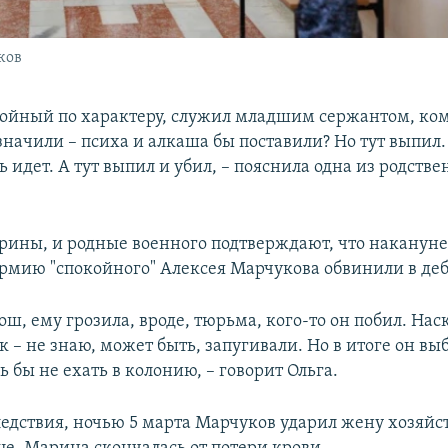
ков
койный по характеру, служил младшим сержантом, к
значили – психа и алкаша бы поставили? Но тут выпил
ь идет. А тут выпил и убил, – пояснила одна из родств
рины, и родные военного подтверждают, что накануне
рмию "спокойного" Алексея Марчукова обвинили в де
ш, ему грозила, вроде, тюрьма, кого-то он побил. Нас
 – не знаю, может быть, запугивали. Но в итоге он вы
ь бы не ехать в колонию, – говорит Ольга.
едствия, ночью 5 марта Марчуков ударил жену хозяй