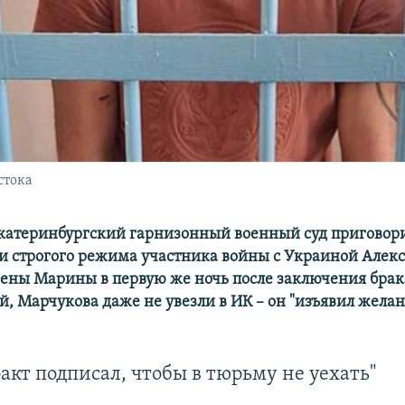
стока
катеринбургский гарнизонный военный суд приговорил
и строгого режима участника войны с Украиной Алек
жены Марины в первую же ночь после заключения брак
й, Марчукова даже не увезли в ИК – он "изъявил жела
акт подписал, чтобы в тюрьму не уехать"