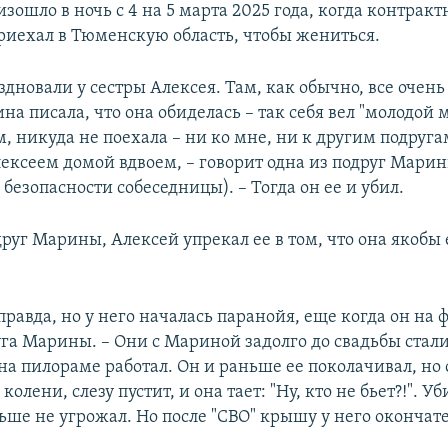
зошло в ночь с 4 на 5 марта 2025 года, когда контрак
риехал в Тюменскую область, чтобы жениться.
здновали у сестры Алексея. Там, как обычно, все очен
а писала, что она обиделась – так себя вел "молодой 
м, никуда не поехала – ни ко мне, ни к другим подруга
Алексеем домой вдвоем, – говорит одна из подруг Мари
безопасности собеседницы). – Тогда он ее и убил.
руг Марины, Алексей упрекал ее в том, что она якобы
правда, но у него началась паранойя, еще когда он на 
га Марины. – Они с Мариной задолго до свадьбы стали
на пилораме работал. Он и раньше ее поколачивал, но 
колени, слезу пустит, и она тает: "Ну, кто не бьет?!". У
ьше не угрожал. Но после "СВО" крышу у него окончате