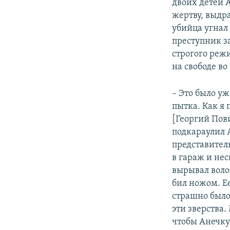
двоих детей 
жертву, выдра
убийца угнал 
преступник з
строгого реж
на свободе во
– Это было у
пытка. Как я 
[Георгий Пов
подкараулил 
представитель
в гараж и нес
вырывал волос
бил ножом. Е
страшно было 
эти зверства.
чтобы Анечку