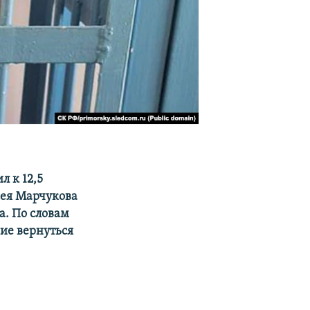
 к 12,5
сея Марчукова
а. По словам
ние вернуться