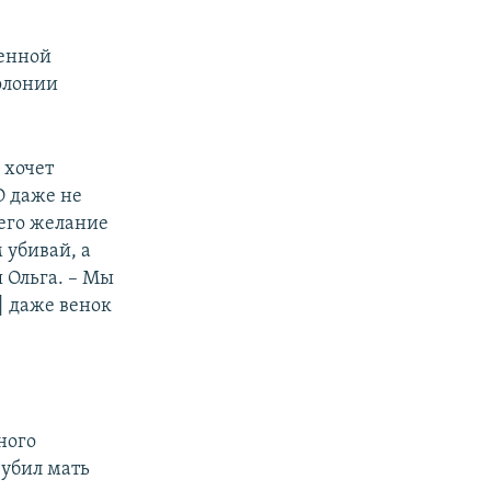
оенной
олонии
 хочет
О даже не
 его желание
 убивай, а
 Ольга. – Мы
] даже венок
ного
 убил мать