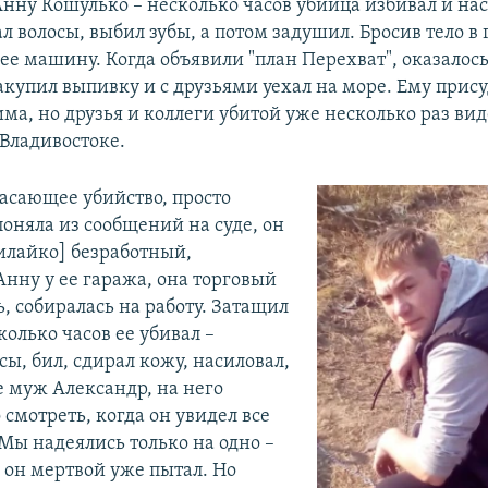
Анну Кошулько – несколько часов убийца избивал и на
л волосы, выбил зубы, а потом задушил. Бросив тело в 
ее машину. Когда объявили "план Перехват", оказалось
акупил выпивку и с друзьями уехал на море. Ему прису
има, но друзья и коллеги убитой уже несколько раз ви
 Владивостоке.
жасающее убийство, просто
поняла из сообщений на суде, он
илайко] безработный,
Анну у ее гаража, она торговый
, собиралась на работу. Затащил
колько часов ее убивал –
ы, бил, сдирал кожу, насиловал,
е муж Александр, на него
смотреть, когда он увидел все
 Мы надеялись только на одно –
 он мертвой уже пытал. Но