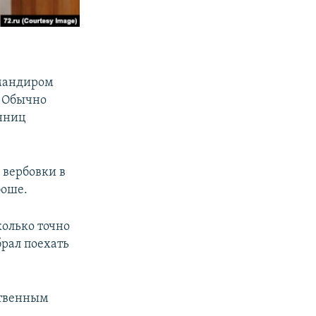
омандиром
. Обычно
енниц
 вербовки в
боше.
колько точно
брал поехать
ственным