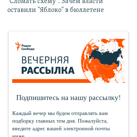
"Сломать схему". Зачем власти
оставили "Яблоко" в бюллетене