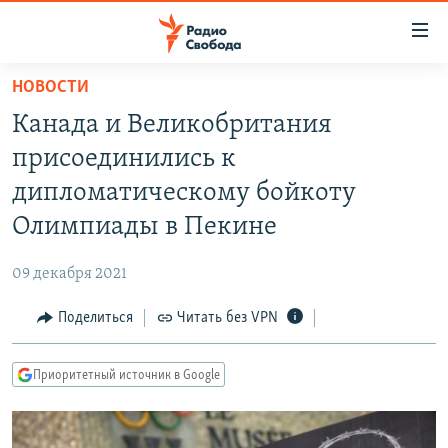
Ссылки
для
упрощенного
НОВОСТИ
ПРОГРАММЫ
доступа
Канада и Великобритания
ПОДКАСТЫ
Вернуться
присоединились к
к
АВТОРСКИЕ ПРОЕКТЫ
дипломатическому бойкоту
основному
ЦИТАТЫ СВОБОДЫ
содержанию
Олимпиады в Пекине
Вернутся
МНЕНИЯ
к
09 декабря 2021
КУЛЬТУРА
главной
Поделиться
Читать без VPN
навигации
IDEL.РЕАЛИИ
Вернутся
КАВКАЗ.РЕАЛИИ
к
Приоритетный источник в Google
СЕВЕР.РЕАЛИИ
поиску
СИБИРЬ.РЕАЛИИ