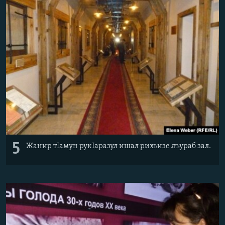
5
Жанир тIамун рукIаразул ишал рихьизе лъураб зал.