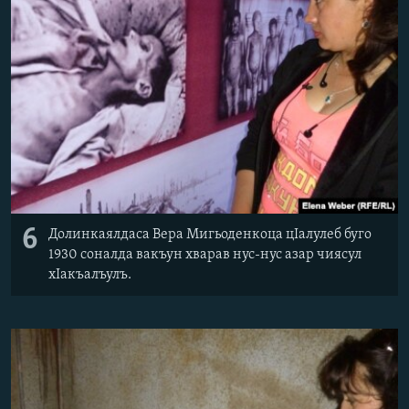
6
Долинкаялдаса Вера Мигьоденкоца цIалулеб буго
1930 соналда вакъун хварав нус-нус азар чиясул
хIакъалъулъ.