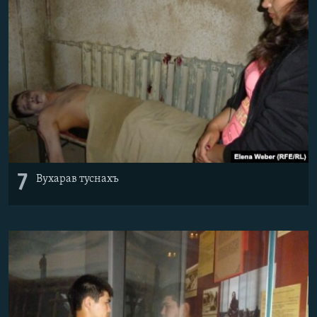
7
Вухарав туснахъ