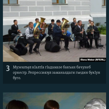
3
Музеялъул кIалтIа гIадамазе бакъан бачунеб
оркестр. Репрессиязул заманалдаги гьедин букIун
буго.