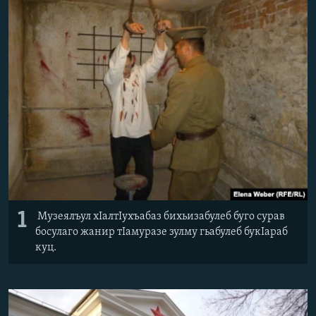
РАСПИСАНИЕ ВЕЩАНИЯ
ПОДПИШИТЕСЬ НА РАССЫЛКУ
СОЦИАЛЬНЫЕ СЕТИ
Все сайты РСЕ/РС
1
Музеялъул хIалтIухъабаз бихьизабулеб буго сурав
босулаго жанир тIамуразе зулму гьабулеб букIараб
куц.