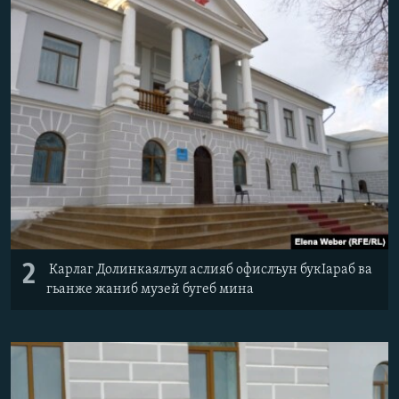
2
Карлаг Долинкаялъул аслияб офислъун букIараб ва
гьанже жаниб музей бугеб мина