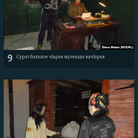
9
Сурат бахъизе чlарав музеялде вачlарав