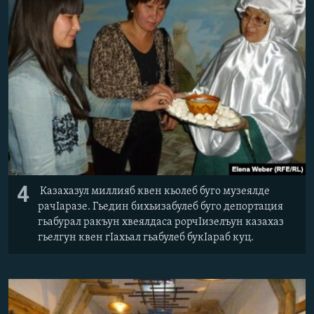
4
Казахазул миллияб квен кьолеб буго музеялде
рачIаразе. Гьедин бихьизабулеб буго депортация
гьабурал ракъун хвеялдаса рорчIизелъун казахаз
гьелгун квен гIахьал гьабулеб букIараб куц.