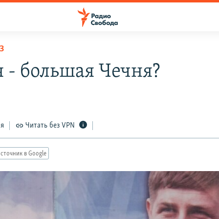
З
я - большая Чечня?
ся
Читать без VPN
сточник в Google