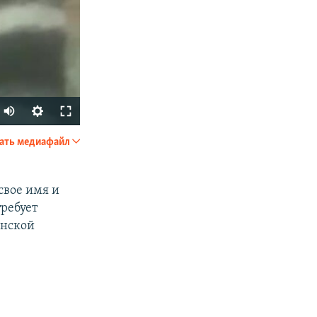
ать медиафайл
SHARE
свое имя и
ребует
енской
px
width