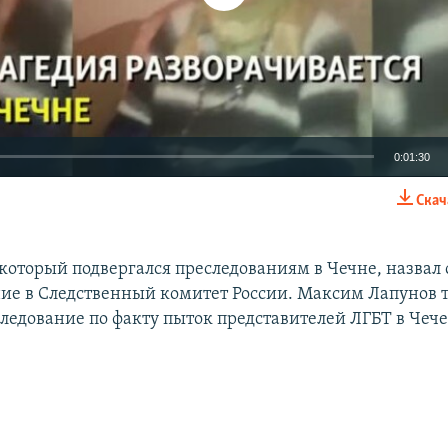
0:01:30
Скач
EMBED
 который подвергался преследованиям в Чечне, назвал 
ние в Следственный комитет России. Максим Лапунов т
следование по факту пыток представителей ЛГБТ в Чеч