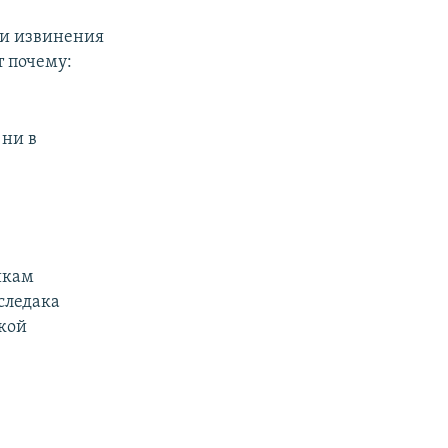
 и извинения
т почему:
 ни в
икам
 следака
акой