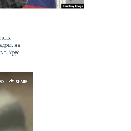
овых
кадры, на
 г. Урус-
ED
SHARE