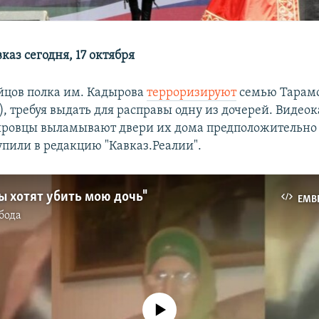
аз сегодня, 17 октября
йцов полка им. Кадырова
терроризируют
семью Тарам
, требуя выдать для расправы одну из дочерей. Видео
ровцы выламывают двери их дома предположительно в
упили в редакцию "Кавказ.Реалии".
 хотят убить мою дочь"
EMB
бода
No media source currently available