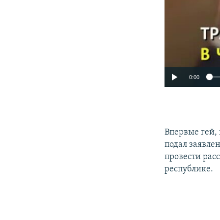
0:00
Впервые гей,
подал заявле
провести рас
республике.