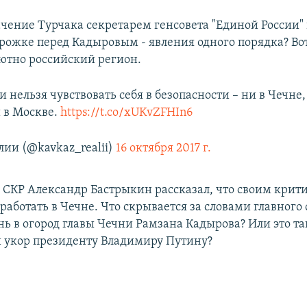
чение Турчака секретарем генсовета "Единой России"
орожке перед Кадыровым - явления одного порядка? Во
лютно российский регион.
и нельзя чувствовать себя в безопасности – ни в Чечне,
и в Москве.
https://t.co/xUKvZFHIn6
лии (@kavkaz_realii)
16 октября 2017 г.
а СКР Александр Бастрыкин рассказал, что своим крит
работать в Чечне. Что скрывается за словами главного
нь в огород главы Чечни Рамзана Кадырова? Или это т
 укор президенту Владимиру Путину?