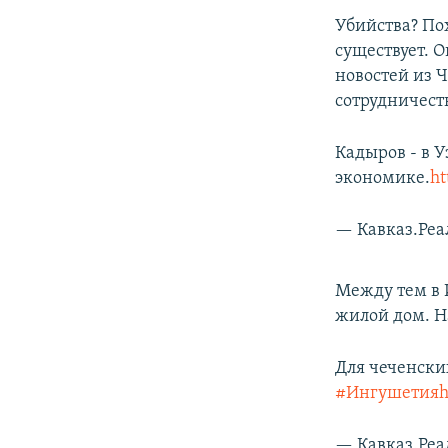
Убийства? По
существует. 
новостей из Ч
сотрудничеств
Кадыров - в У
экономике.
ht
— Кавказ.Реа
Между тем в 
жилой дом. На
Для чеченски
#Ингушетия
h
— Кавказ.Реа