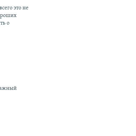
сего это не
хороших
ть о
тажный