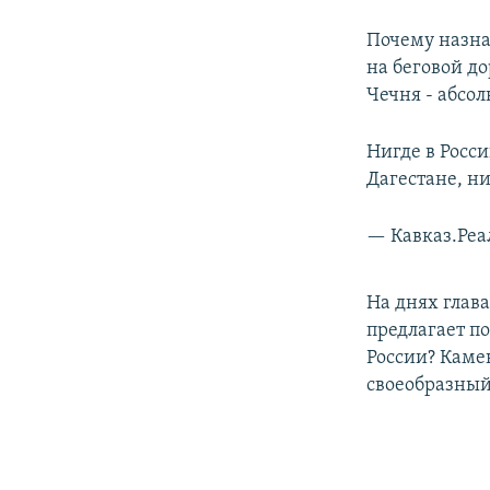
Почему назна
на беговой д
Чечня - абсо
Нигде в Росси
Дагестане, н
— Кавказ.Реа
На днях глав
предлагает по
России? Каме
своеобразный