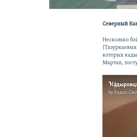
Северный Кавк
Несколько бо
(Тазуркаевых)
которых кады
Мартан, пост
"Кадыровцы
by
Радио Сво