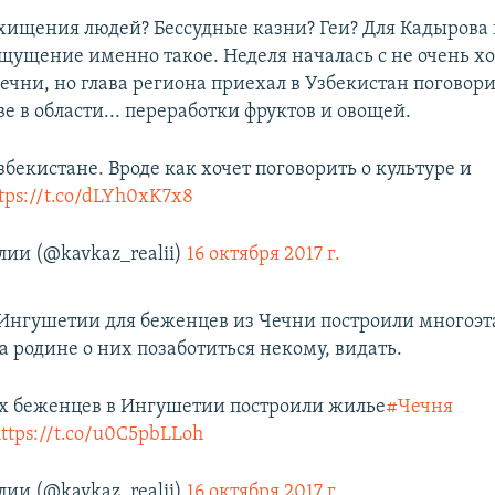
хищения людей? Бессудные казни? Геи? Для Кадырова в
Ощущение именно такое. Неделя началась с не очень 
ечни, но глава региона приехал в Узбекистан поговори
е в области... переработки фруктов и овощей.
збекистане. Вроде как хочет поговорить о культуре и
tps://t.co/dLYh0xK7x8
лии (@kavkaz_realii)
16 октября 2017 г.
Ингушетии для беженцев из Чечни построили многоэ
 родине о них позаботиться некому, видать.
х беженцев в Ингушетии построили жилье
#Чечня
ttps://t.co/u0C5pbLLoh
лии (@kavkaz_realii)
16 октября 2017 г.