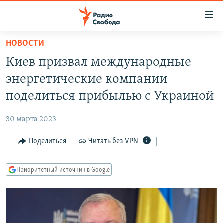
Ссылки
для
упрощенного
НОВОСТИ
ПРОГРАММЫ
доступа
Киев призвал международные
ПОДКАСТЫ
Вернуться
энергетические компании
к
АВТОРСКИЕ ПРОЕКТЫ
поделиться прибылью с Украиной
основному
ЦИТАТЫ СВОБОДЫ
содержанию
30 марта 2023
Вернутся
МНЕНИЯ
к
Поделиться
Читать без VPN
КУЛЬТУРА
главной
навигации
IDEL.РЕАЛИИ
Приоритетный источник в Google
Вернутся
КАВКАЗ.РЕАЛИИ
к
СЕВЕР.РЕАЛИИ
поиску
СИБИРЬ.РЕАЛИИ