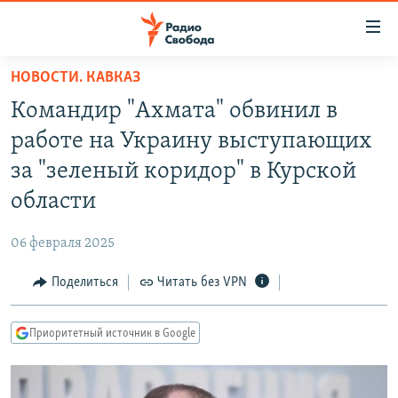
Ссылки
для
упрощенного
НОВОСТИ. КАВКАЗ
ПРОГРАММЫ
доступа
Командир "Ахмата" обвинил в
ПОДКАСТЫ
Вернуться
работе на Украину выступающих
к
АВТОРСКИЕ ПРОЕКТЫ
за "зеленый коридор" в Курской
основному
ЦИТАТЫ СВОБОДЫ
содержанию
области
Вернутся
МНЕНИЯ
к
06 февраля 2025
КУЛЬТУРА
главной
Поделиться
Читать без VPN
навигации
IDEL.РЕАЛИИ
Вернутся
КАВКАЗ.РЕАЛИИ
к
Приоритетный источник в Google
СЕВЕР.РЕАЛИИ
поиску
СИБИРЬ.РЕАЛИИ