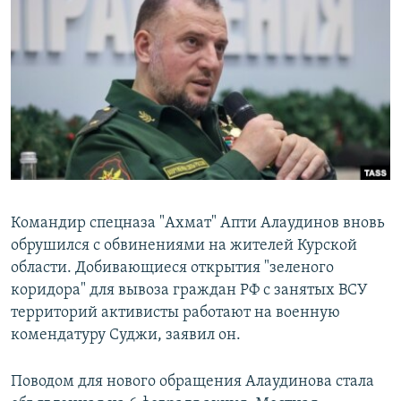
РАСПИСАНИЕ ВЕЩАНИЯ
ПОДПИШИТЕСЬ НА РАССЫЛКУ
СОЦИАЛЬНЫЕ СЕТИ
Все сайты РСЕ/РС
Командир спецназа "Ахмат" Апти Алаудинов вновь
обрушился с обвинениями на жителей Курской
области. Добивающиеся открытия "зеленого
коридора" для вывоза граждан РФ с занятых ВСУ
территорий активисты работают на военную
комендатуру Суджи, заявил он.
Поводом для нового обращения Алаудинова стала