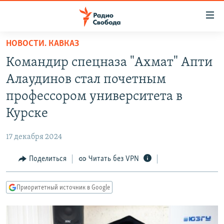
Ссылки
для
упрощенного
НОВОСТИ. КАВКАЗ
ПРОГРАММЫ
доступа
Командир спецназа "Ахмат" Апти
ПОДКАСТЫ
Вернуться
Алаудинов стал почетным
к
АВТОРСКИЕ ПРОЕКТЫ
профессором университета в
основному
ЦИТАТЫ СВОБОДЫ
содержанию
Курске
Вернутся
МНЕНИЯ
к
17 декабря 2024
КУЛЬТУРА
главной
Поделиться
Читать без VPN
навигации
IDEL.РЕАЛИИ
Вернутся
КАВКАЗ.РЕАЛИИ
к
Приоритетный источник в Google
СЕВЕР.РЕАЛИИ
поиску
СИБИРЬ.РЕАЛИИ