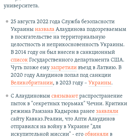
университета.
25 августа 2022 года Служба безопасности
Украины
назвала
Алаудинова подозреваемым
в посягательстве на территориальную
целостность и неприкосновенность Украины.
В 2014 году он был внесен в санкционный
список
Государственного департамента США.
Чуть позже ему
запретили
въезд в Латвию. В
2020 году Алаудинов попал под санкции
Великобритании
, в 2023 году –
Украины
.
С Алаудиновым
связывают
распространение
пыток в "секретных тюрьмах" Чечни. Критики
режима Рамзана Кадырова ранее
заявляли
сайту Кавказ.Реалии, что Апти Алаудинов
отправился на войну в Украине "для
искупительной миссии" - его
обвиняли
в