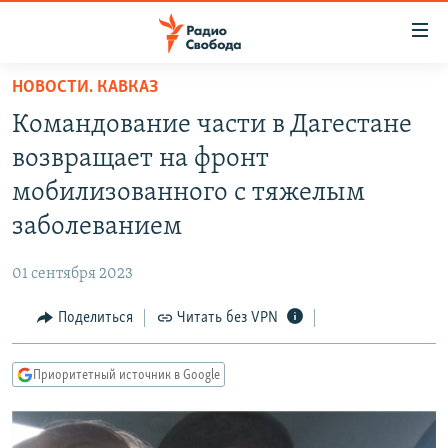
Ссылки
для
упрощенного
НОВОСТИ. КАВКАЗ
ПРОГРАММЫ
доступа
Командование части в Дагестане
ПОДКАСТЫ
Вернуться
возвращает на фронт
к
АВТОРСКИЕ ПРОЕКТЫ
мобилизованного с тяжелым
основному
ЦИТАТЫ СВОБОДЫ
содержанию
заболеванием
Вернутся
МНЕНИЯ
к
01 сентября 2023
КУЛЬТУРА
главной
Поделиться
Читать без VPN
навигации
IDEL.РЕАЛИИ
Вернутся
КАВКАЗ.РЕАЛИИ
к
Приоритетный источник в Google
СЕВЕР.РЕАЛИИ
поиску
СИБИРЬ.РЕАЛИИ