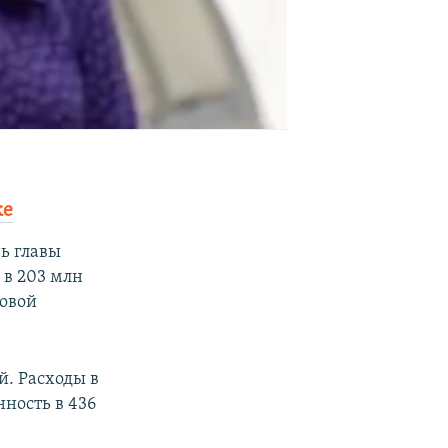
ке
чь главы
 в 203 млн
овой
й. Расходы в
ность в 436