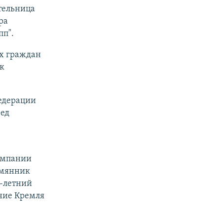
тельница
ра
пп".
х граждан
к
федерации
ред
омпании
емянник
0-летний
ение Кремля