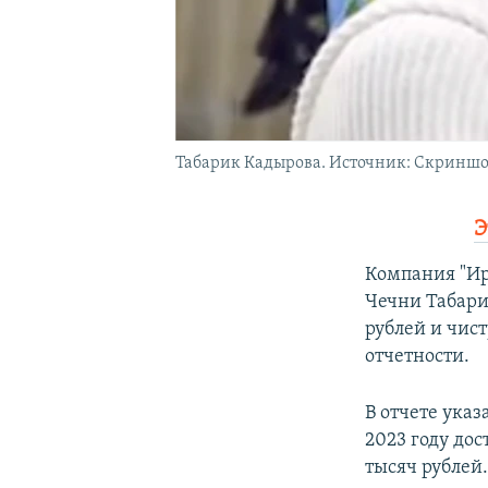
Табарик Кадырова. Источник: Скриншо
Э
Компания "Ирс
Чечни Табари
рублей и чист
отчетности.
В отчете указ
2023 году до
тысяч рублей