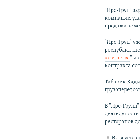
"Ирс-Груп" за
компании ука
продажа земе
"Ирс-Груп" уж
республикан
хозяйства
" и 
контракта сос
Табарик Кадыр
грузоперевоз
В "Ирс-Групп
деятельности
ресторанов д
В августе 