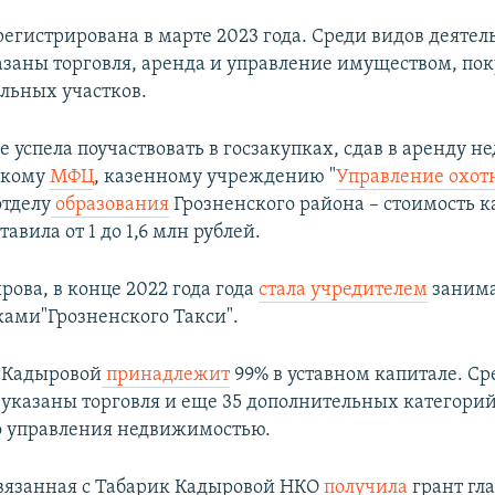
регистрирована в марте 2023 года. Среди видов деятел
заны торговля, аренда и управление имуществом, пок
льных участков.
е успела поучаствовать в госзакупках, сдав в аренду 
скому
МФЦ
, казенному учреждению "
Управление охот
отделу
образования
Грозненского района – стоимость 
тавила от 1 до 1,6 млн рублей.
ова, в конце 2022 года года
стала учредителем
заним
ками"Грозненского Такси".
" Кадыровой
принадлежит
99% в уставном капитале. Ср
 указаны торговля и еще 35 дополнительных категорий
о управления недвижимостью.
связанная с Табарик Кадыровой НКО
получила
грант гл