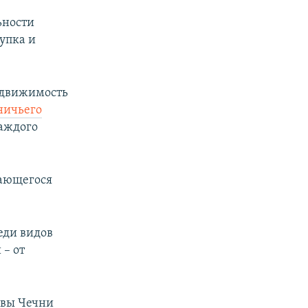
ьности
упка и
недвижимость
ничьего
каждого
ающегося
еди видов
 – от
авы Чечни