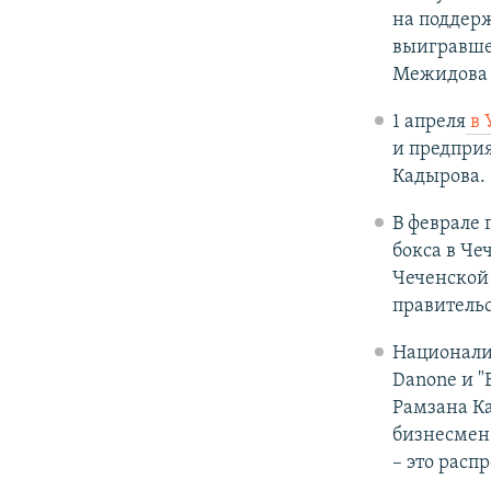
на поддерж
выигравше
Межидова о
1 апреля
в 
и предприя
Кадырова.
В феврале 
бокса в Ч
Чеченской 
правитель
Национали
Danone и "
Рамзана К
бизнесмен
– это расп