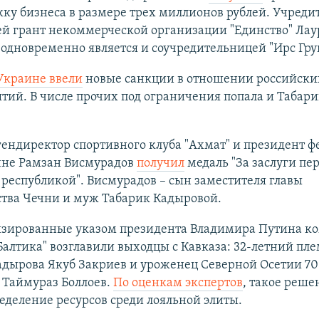
ку бизнеса в размере трех миллионов рублей. Учреди
й грант некоммерческой организации "Единство" Лау
дновременно является и соучредительницей "Ирс Гру
Украине ввели
новые санкции в отношении российски
тий. В числе прочих под ограничения попала и Табари
гендиректор спортивного клуба "Ахмат" и президент 
ечне Рамзан Висмурадов
получил
медаль "За заслуги пе
республикой". Висмурадов – сын заместителя главы
ства Чечни и муж Табарик Кадыровой.
зированные указом президента Владимира Путина к
Балтика" возглавили выходцы с Кавказа: 32-летний пл
адырова Якуб Закриев и уроженец Северной Осетии 7
 Таймураз Боллоев.
По оценкам экспертов
, такое реш
ределение ресурсов среди лояльной элиты.