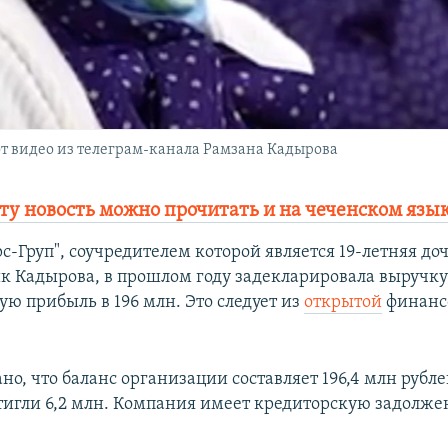
т видео из телеграм-канала Рамзана Кадырова
ту новость можно прочитать и на чеченском язы
-Груп", соучредителем которой является 19-летняя до
к Кадырова, в прошлом году задекларировала выручку
ую прибыль в 196 млн. Это следует из
открытой
финанс
ано, что баланс организации составляет 196,4 млн рубле
стигли 6,2 млн. Компания имеет кредиторскую задолжен
.