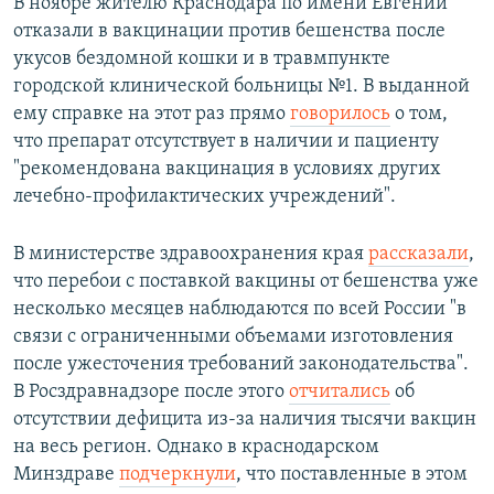
В ноябре жителю Краснодара по имени Евгений
отказали в вакцинации против бешенства после
укусов бездомной кошки и в травмпункте
городской клинической больницы №1. В выданной
ему справке на этот раз прямо
говорилось
о том,
что препарат отсутствует в наличии и пациенту
"рекомендована вакцинация в условиях других
лечебно-профилактических учреждений".
В министерстве здравоохранения края
рассказали
,
что перебои с поставкой вакцины от бешенства уже
несколько месяцев наблюдаются по всей России "в
связи с ограниченными объемами изготовления
после ужесточения требований законодательства".
В Росздравнадзоре после этого
отчитались
об
отсутствии дефицита из-за наличия тысячи вакцин
на весь регион. Однако в краснодарском
Минздраве
подчеркнули
, что поставленные в этом