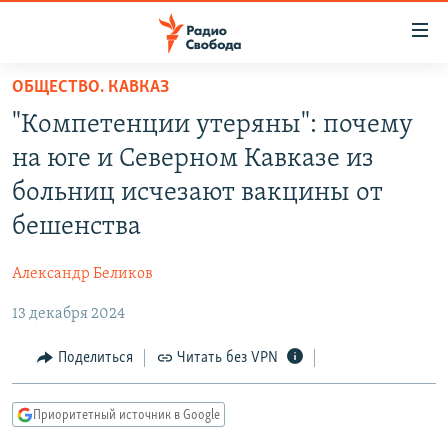
Ссылки
для
упрощенного
ОБЩЕСТВО. КАВКАЗ
ПРОГРАММЫ
доступа
"Компетенции утеряны": почему
ПОДКАСТЫ
Вернуться
на юге и Северном Кавказе из
к
АВТОРСКИЕ ПРОЕКТЫ
больниц исчезают вакцины от
основному
ЦИТАТЫ СВОБОДЫ
содержанию
бешенства
Вернутся
МНЕНИЯ
к
Александр Беликов
КУЛЬТУРА
главной
13 декабря 2024
навигации
IDEL.РЕАЛИИ
Вернутся
КАВКАЗ.РЕАЛИИ
Поделиться
Читать без VPN
к
СЕВЕР.РЕАЛИИ
поиску
Приоритетный источник в Google
СИБИРЬ.РЕАЛИИ