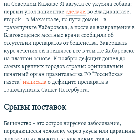
на Северном Кавказе 31 августа ее укусила собака:
первый укол пациентке
сделали
во Владикавказе,
второй – в Махачкале, по пути домой – в
травмпункте Хабаровска, а после ее возвращения в
Благовещенск местные врачи сообщили об
отсутствии препаратов от бешенства. Завершать
курс лечения ей пришлось все в том же Хабаровске
на платной основе. К ноябрю дефицит дошел до
самых крупных городов страны: официальный
печатный орган правительства РФ "Российская
газета"
написала
о дефиците препарата в
травмпунктах Санкт-Петербурга.
Срывы поставок
Бешенство – это острое вирусное заболевание,
передающееся человеку через укусы или царапины
зараженных животных: как диких, так и