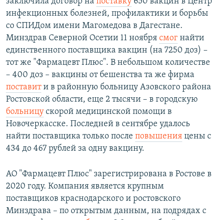
заключила договор на
поставку
650 вакцин в Центр
инфекционных болезней, профилактики и борьбы
со СПИДом имени Магомедова в Дагестане.
Минздрав Северной Осетии 11 ноября
смог
найти
единственного поставщика вакцин (на 7250 доз) –
тот же "Фармацевт Плюс". В небольшом количестве
– 400 доз – вакцины от бешенства та же фирма
поставит
и в районную больницу Азовского района
Ростовской области, еще 2 тысячи – в городскую
больницу
скорой медицинской помощи в
Новочеркасске. Последней в сентябре удалось
найти поставщика только после
повышения
цены с
434 до 467 рублей за одну вакцину.
АО "Фармацевт Плюс" зарегистрирована в Ростове в
2020 году. Компания является крупным
поставщиков краснодарского и ростовского
Минздрава – по открытым данным, на подрядах с