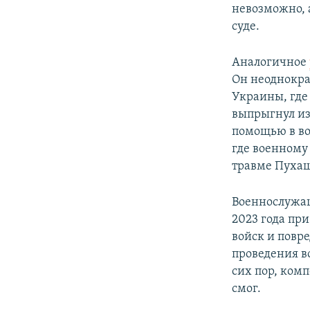
невозможно, 
суде.
Аналогичное
Он неоднокра
Украины, где 
выпрыгнул из
помощью в во
где военному
травме Пухаш
Военнослужа
2023 года пр
войск и повр
проведения в
сих пор, комп
смог.