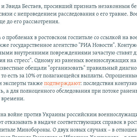
 и Звида Бестаев, просивший признать незаконным бе
связи с непроведением расследования о его травме. В
ще до его рассмотрения.
а о проблемах в ростовском госпитале со ссылкой на в
кже государственное агентство "РИА Новости". Конту
ными внутренними повреждениями зачастую ставят д
ция на стресс". Одному из раненых военнослужащих на 
известные обещали "организовать" правильный диагно
, то есть за 10% от полагающейся выплаты. Опрошенны
и эксперты также
подтверждают
: последствия контузи
ь, а для полноценного обследования при потоке ранен
т времени.
на войне против Украины российским военнослужащ
 отказывать в выдаче соответствующих справок в рос
питале Минобороны. О двух новых случаях – в отноше