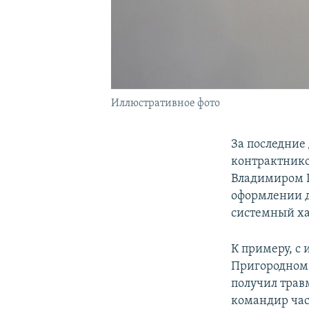
Иллюстративное фото
За последние
контрактнико
Владимиром П
оформлении д
системный ха
К примеру, с 
Пригородном р
получил трав
командир час