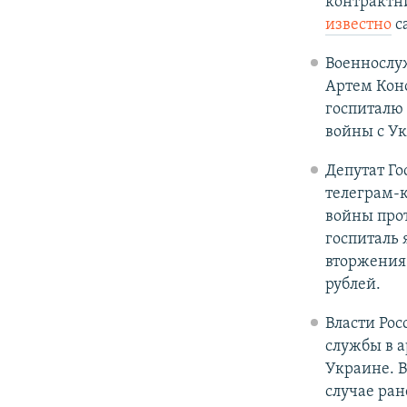
контрактни
известно
с
Военнослу
Артем Кон
госпиталю 
войны с Ук
Депутат Г
телеграм-к
войны прот
госпиталь 
вторжения
рублей.
Власти Ро
службы в 
Украине. В
случае ран