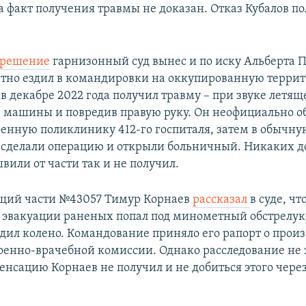
а факт получения травмы не доказан. Отказ Кубалов по
решение
гарнизонный суд вынес и по иску Альберта 
тно ездил в командировки на оккупированную терри
в декабре 2022 года получил травму – при звуке летящ
 машины и повредив правую руку. Он неофициально об
енную поликлинику 412-го госпиталя, затем в обычну
 сделали операцию и открыли больничный. Никаких д
вили от части так и не получил.
щий части №43057 Тимур Корнаев
рассказал
в суде, чт
и эвакуации раненых попал под минометный обстрелу
едил колено. Командование приняло его рапорт о про
оенно-врачебной комиссии. Однако расследование не 
енсацию Корнаев не получил и не добиться этого через