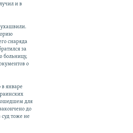
лучил и в
Пухашвили.
торию
его снаряда
ратился за
ю больницу,
окументов о
о в январе
краинских
изошедшем для
закончено до
 суд тоже не