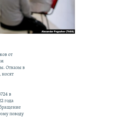
ков от
ом
ы. Отказы в
 носят
724 в
22 года
 обращение
тому поводу