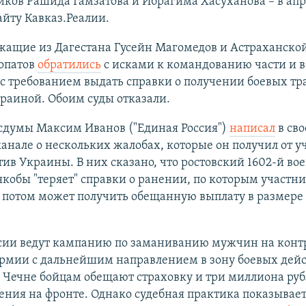
ков Рашида Гамзатова и Ибрагима Хасуханова – в апр
айту Кавказ.Реалии.
жащие из Дагестана Гусейн Магомедов и Астраханской
опатов
обратились
с исками к командованию части и 
с требованием выдать справки о получении боевых тр
раиной. Обоим суды отказали.
осдумы Максим Иванов ("Единая Россия")
написал
в св
анале о нескольких жалобах, которые он получил от у
ив Украины. В них сказано, что ростовский 1602-й в
якобы "теряет" справки о ранении, по которым участн
 потом может получить обещанную выплату в размере 
ссии ведут кампанию по заманиванию мужчин на кон
армии с дальнейшим направлением в зону боевых дейс
 Чечне бойцам обещают страховку и три миллиона руб
ения на фронте. Однако судебная практика показывает