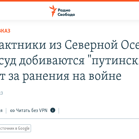
ВКАЗ
актники из Северной Ос
 суд добиваются "путинск
т за ранения на войне
23
ся
Читать без VPN
сточник в Google