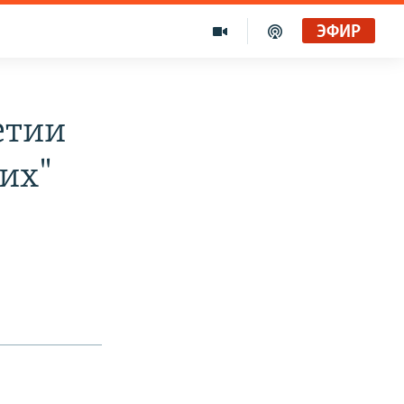
ЭФИР
етии
их"