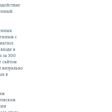
здействие
оенный
оенных
женным с
иагноз
входе в
з за 300
е сайтом
и визуально
ых в
им
товском
нии