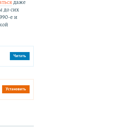
аться
даже
ы до сих
990-е и
кой
Читать
Установить