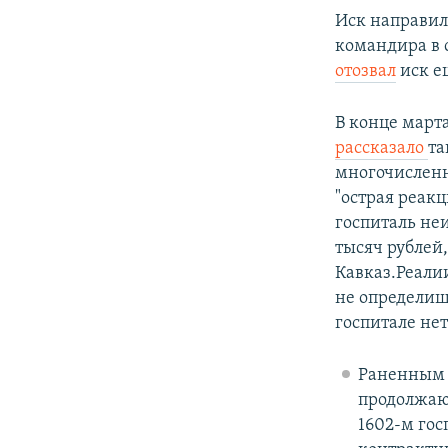
Иск направил
командира в 
отозвал
иск е
В конце март
рассказало
та
многочислен
"острая реак
госпиталь не
тысяч рублей
Кавказ.Реали
не определиш
госпитале не
Раненным 
продолжают
1602-м гос