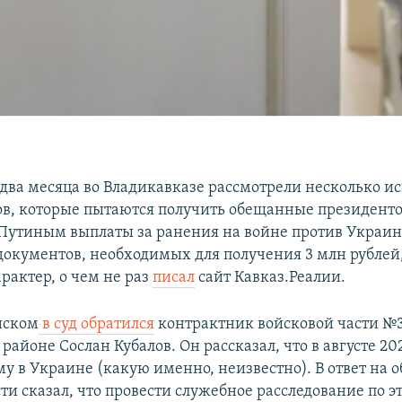
 два месяца во Владикавказе рассмотрели несколько ис
в, которые пытаются получить обещанные президент
утиным выплаты за ранения на войне против Украин
окументов, необходимых для получения 3 млн рублей,
рактер, о чем не раз
писал
сайт Кавказ.Реалии.
иском
в суд обратился
контрактник войсковой части №3
айоне Сослан Кубалов. Он рассказал, что в августе 20
му в Украине (какую именно, неизвестно). В ответ на
ти сказал, что провести служебное расследование по э