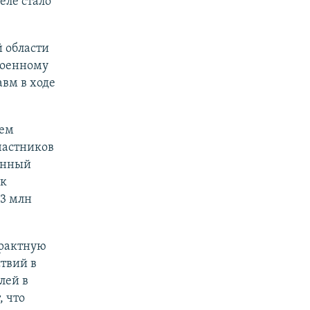
еле стало
 области
военному
авм в ходе
оем
частников
оенный
ик
3 млн
трактную
твий в
лей в
, что