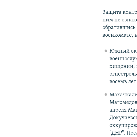
Защита контр
ним не ознак
обратившись 
военкомате, н
Южный окр
военнослу
хищении, 
огнестрель
восемь лет
Махачкали
Магомедову
апреля Ма
Докучаевск
оккупиров
"ДНР". Пос