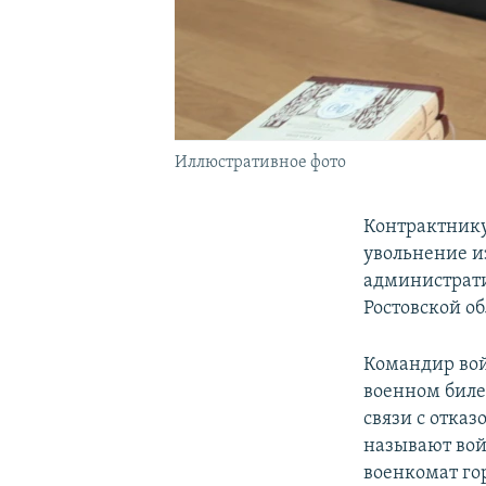
Иллюстративное фото
Контрактнику
увольнение из
администрати
Ростовской об
Командир войс
военном билет
связи с отка
называют вой
военкомат го