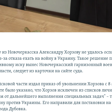
 из Новочеркасска Александру Хорзову не удалось осп
-за отказа ехать на войну в Украину. Такое решение п
вному иску вынес Новочеркасский гарнизонный воен
ласти, следует из карточки на сайте суда.
ковой части издал приказ об увольнении Хорзова с 8 
е было указано, что Хорзов исключен из списков лично
зом от дальнейшего выполнения специальных задач" – т
ну против Украины. Его направили для постановки на 
рода Дубовка.