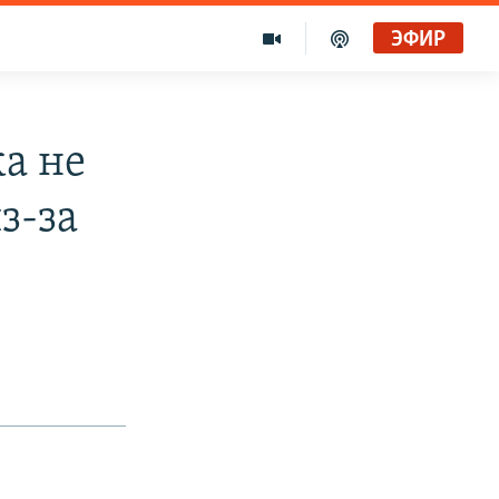
ЭФИР
а не
з-за