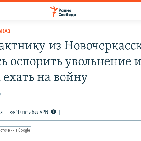
ВКАЗ
актнику из Новочеркасск
сь оспорить увольнение и
 ехать на войну
2
ся
Читать без VPN
сточник в Google