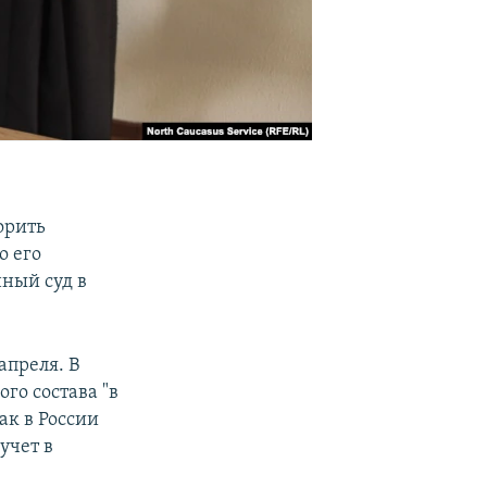
орить
о его
ный суд в
апреля. В
го состава "в
ак в России
учет в