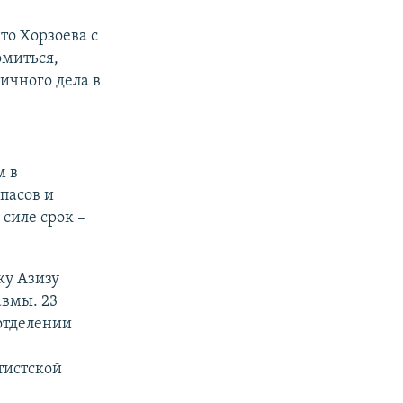
то Хорзоева с
омиться,
ичного дела в
м в
пасов и
силе срок –
у Азизу
авмы. 23
отделении
тистской