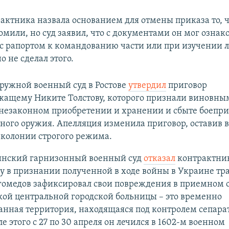
актника назвала основанием для отмены приказа то, ч
омили, но суд заявил, что с документами он мог ознак
с рапортом к командованию части или при изучении л
о не сделал этого.
ужной военный суд в Ростове
утвердил
приговор
жащему Никите Толстову, которого признали виновны
незаконном приобретении и хранении и сбыте боепри
ного оружия. Апелляция изменила приговор, оставив в 
 колонии строгого режима.
нский гарнизонный военный суд
отказал
контрактник
 в признании полученной в ходе войны в Украине тр
гомедов зафиксировал свои повреждения в приемном 
ой центральной городской больницы – это временно
анная территория, находящаяся под контролем сепара
ле этого с 27 по 30 апреля он лечился в 1602-м военном