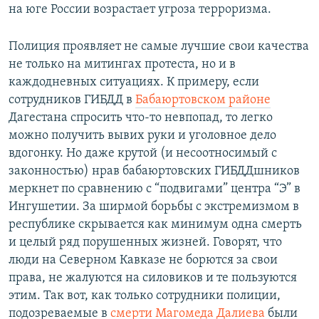
на юге России возрастает угроза терроризма.
Полиция проявляет не самые лучшие свои качества
не только на митингах протеста, но и в
каждодневных ситуациях. К примеру, если
сотрудников ГИБДД в
Бабаюртовском районе
Дагестана спросить что-то невпопад, то легко
можно получить вывих руки и уголовное дело
вдогонку. Но даже крутой (и несоотносимый с
законностью) нрав бабаюртовских ГИБДДшников
меркнет по сравнению с “подвигами” центра “Э” в
Ингушетии. За ширмой борьбы с экстремизмом в
республике скрывается как минимум одна смерть
и целый ряд порушенных жизней. Говорят, что
люди на Северном Кавказе не борются за свои
права, не жалуются на силовиков и те пользуются
этим. Так вот, как только сотрудники полиции,
подозреваемые в
смерти Магомеда Далиева
были