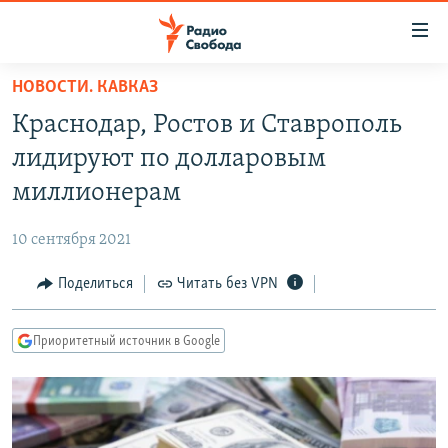
Ссылки
для
упрощенного
НОВОСТИ. КАВКАЗ
ПРОГРАММЫ
доступа
Краснодар, Ростов и Ставрополь
ПОДКАСТЫ
Вернуться
лидируют по долларовым
к
АВТОРСКИЕ ПРОЕКТЫ
миллионерам
основному
ЦИТАТЫ СВОБОДЫ
содержанию
10 сентября 2021
Вернутся
МНЕНИЯ
к
Поделиться
Читать без VPN
КУЛЬТУРА
главной
навигации
IDEL.РЕАЛИИ
Приоритетный источник в Google
Вернутся
КАВКАЗ.РЕАЛИИ
к
СЕВЕР.РЕАЛИИ
поиску
СИБИРЬ.РЕАЛИИ