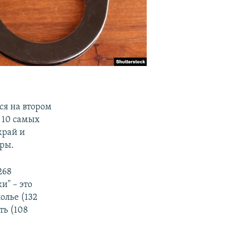
ся на втором
к 10 самых
край и
уры.
268
и" – это
олье (132
ть (108