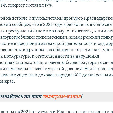
 РФ, прирост составил 17%.
бря на встрече с журналистами прокурор Краснодарско
ьский сообщил, что в 2021 году в регионе выявлено св
х преступлений (помимо получения взятки, к ним отн
е злоупотребление полномочиями, коммерческий подку
частие в предпринимательской деятельности и ряд дру
совершены в крупном и особо крупных размерах. В рез
а прокуратуры к ответственности за нарушения
онных стандартов привлечены более полутора тысяч
ника уволены в связи с утратой доверия. Надзорное в
ытие имущества и доходов порядка 600 должностным
м крае.
ывайтесь на наш
телеграм-канал
!
жденных в 2021 году судами Краснодарского края по ст