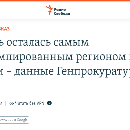
ВКАЗ
ь осталась самым
мпированным регионом 
и – данные Генпрокурат
ся
Читать без VPN
сточник в Google