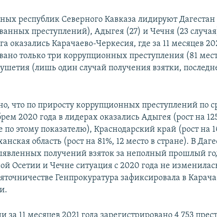
ных республик Северного Кавказа лидируют Дагестан 
анных преступлений), Адыгея (27) и Чечня (23 случая
а оказались Карачаево-Черкесия, где за 11 месяцев 20
вано только три коррупционных преступления (81 место
гушетия (лишь один случай получения взятки, последн
о, что по приросту коррупционных преступлений по 
рем 2020 года в лидерах оказались Адыгея (рост на 12
е по этому показателю), Краснодарский край (рост на 
ханская область (рост на 81%, 12 место в стране). В Даг
ыявленных получений взяток за неполный прошлый го
ной Осетии и Чечне ситуация с 2020 года не изменила
взяточничестве Генпрокуратура зафиксировала в Карач
и.
ии за 11 месяцев 2021 года зарегистрировано 4 753 пре