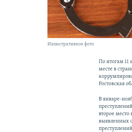
Иллюстративное фото
По итогам 11
месте в стран
коррумпирова
Ростовская о
В январе-ноя
преступлений 
второе место 
выявленных сл
преступлений