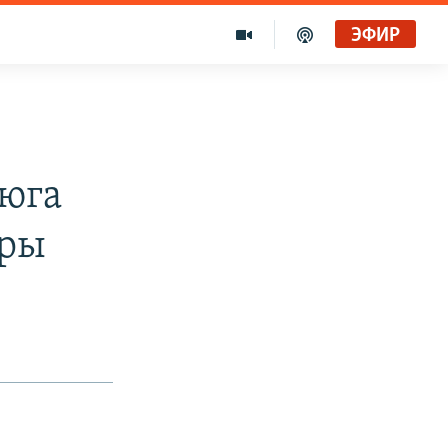
ЭФИР
юга
уры