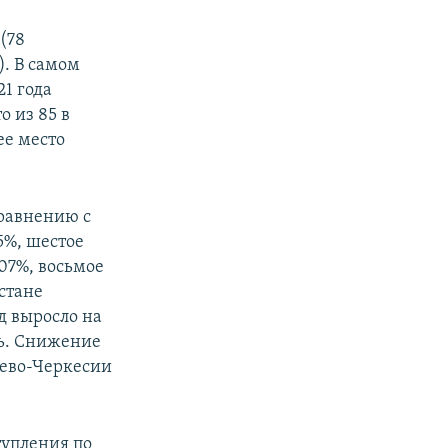
(78
). В самом
21 года
 из 85 в
ее место
сравнению с
5%, шестое
107%, восьмое
естане
д выросло на
сь. Снижение
аево-Черкесии
ступления по