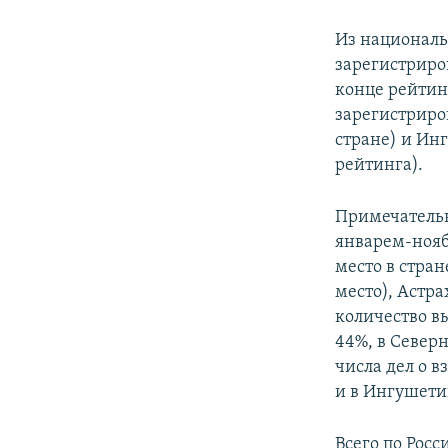
Из националь
зарегистриров
конце рейтинг
зарегистриро
стране) и Ин
рейтинга).
Примечательн
январем-нояб
место в стран
место), Астра
количество в
44%, в Север
числа дел о 
и в Ингушети
Всего по Росс