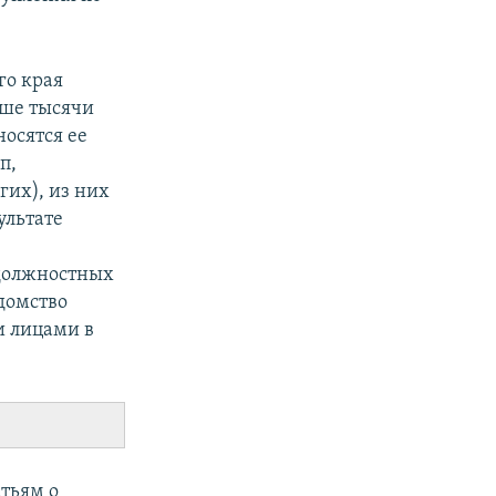
го края
ыше тысячи
осятся ее
п,
гих), из них
ультате
 должностных
едомство
и лицами в
атьям о