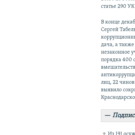
статье 290 УК
В конце дека
Сергей Табел
коррупционны
дача, а такж
незаконное у
порядка 400 
вмешательств
антикоррупци
лиц, 22 чинов
выявило сокр
Краснодарско
—
Подпис
Из 191 осу