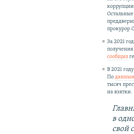
коррупции
Остальные 
преддвери
прокурор С
За 2021 го
получения 
сообщил
г
В 2021 год
По
данны
тысяч прес
на взятки.
Главн
в одн
свой 