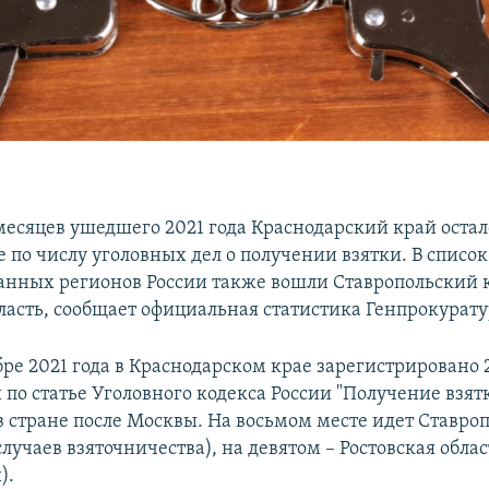
 месяцев ушедшего 2021 года Краснодарский край остал
е по числу уголовных дел о получении взятки. В списо
нных регионов России также вошли Ставропольский 
бласть, сообщает официальная статистика Генпрокурат
бре 2021 года в Краснодарском крае зарегистрировано 
по статье Уголовного кодекса России "Получение взятк
в стране после Москвы. На восьмом месте идет Ставроп
учаев взяточничества), на девятом – Ростовская облас
).