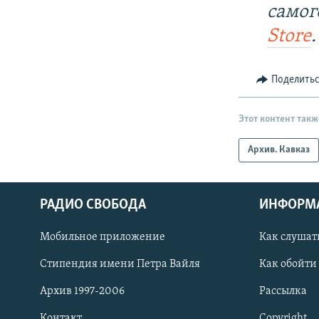
самог
Store
.
Поделить
Этот контент такж
Архив. Кавказ
РАДИО СВОБОДА
ИНФОРМ
Мобильное приложение
Как слушат
СОЦИАЛЬНЫЕ СЕТИ
Стипендия имени Петра Вайля
Как обойти
Архив 1997-2006
Рассылка
Контакт
Copyright