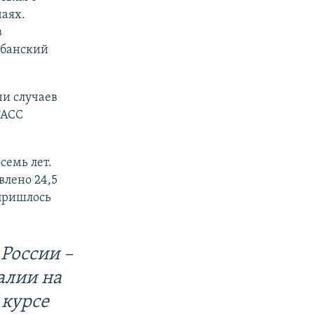
чаях.
в
убанский
чи случаев
ТАСС
семь лет.
влено 24,5
 пришлось
России –
алии на
 курсе