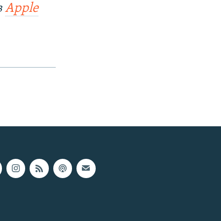
в
Apple