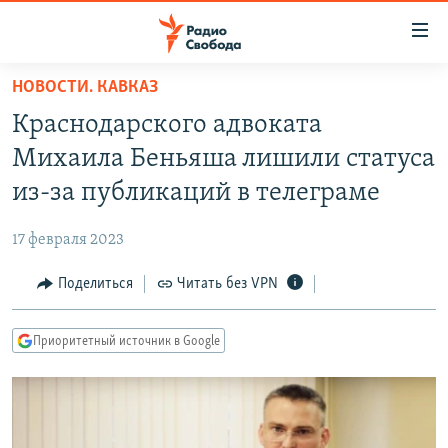
Ссылки
для
упрощенного
НОВОСТИ. КАВКАЗ
ПРОГРАММЫ
доступа
Краснодарского адвоката
ПОДКАСТЫ
Вернуться
Михаила Беньяша лишили статуса
к
АВТОРСКИЕ ПРОЕКТЫ
из-за публикаций в телеграме
основному
ЦИТАТЫ СВОБОДЫ
содержанию
17 февраля 2023
Вернутся
МНЕНИЯ
к
Поделиться
Читать без VPN
КУЛЬТУРА
главной
навигации
IDEL.РЕАЛИИ
Приоритетный источник в Google
Вернутся
КАВКАЗ.РЕАЛИИ
к
СЕВЕР.РЕАЛИИ
поиску
СИБИРЬ.РЕАЛИИ