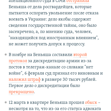
апелляционного суда в Сочи
отстранила
Беньяша от дела росгвардейцев, которые
пытаются оспорить увольнение после отказа
воевать в Украине: дело якобы содержит
сведения государственной тайны, оно было
засекречено, а, по мнению суда, человек,
"находящийся под иностранным влиянием",
не может получить допуск к процессу.
В ноябре на Беньяша составили
второй
протокол
за дискредитацию армии из-за
постов в телеграм-канале со словами "нет
войне", 6 февраля суд признал его виновным и
наложил штраф
в размере 30 тысяч рублей.
Первое дело о дискредитации было
прекращено
.
12 марта в квартире Беньяша прошел
обыск
–
несмотря на то, что из-за его статуса адвоката