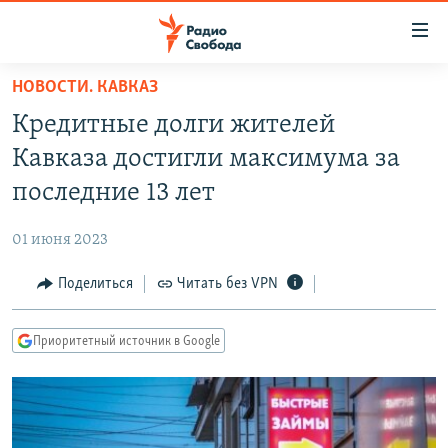
Ссылки
для
упрощенного
НОВОСТИ. КАВКАЗ
ПРОГРАММЫ
доступа
Кредитные долги жителей
ПОДКАСТЫ
Вернуться
Кавказа достигли максимума за
к
АВТОРСКИЕ ПРОЕКТЫ
последние 13 лет
основному
ЦИТАТЫ СВОБОДЫ
содержанию
01 июня 2023
Вернутся
МНЕНИЯ
к
Поделиться
Читать без VPN
КУЛЬТУРА
главной
навигации
IDEL.РЕАЛИИ
Приоритетный источник в Google
Вернутся
КАВКАЗ.РЕАЛИИ
к
СЕВЕР.РЕАЛИИ
поиску
СИБИРЬ.РЕАЛИИ