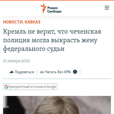
Ссылки
для
упрощенного
НОВОСТИ. КАВКАЗ
ПРОГРАММЫ
доступа
Кремль не верит, что чеченская
ПОДКАСТЫ
Вернуться
полиция могла выкрасть жену
к
АВТОРСКИЕ ПРОЕКТЫ
федерального судьи
основному
ЦИТАТЫ СВОБОДЫ
содержанию
21 января 2022
Вернутся
МНЕНИЯ
к
Поделиться
Читать без VPN
КУЛЬТУРА
главной
навигации
IDEL.РЕАЛИИ
Приоритетный источник в Google
Вернутся
КАВКАЗ.РЕАЛИИ
к
СЕВЕР.РЕАЛИИ
поиску
СИБИРЬ.РЕАЛИИ