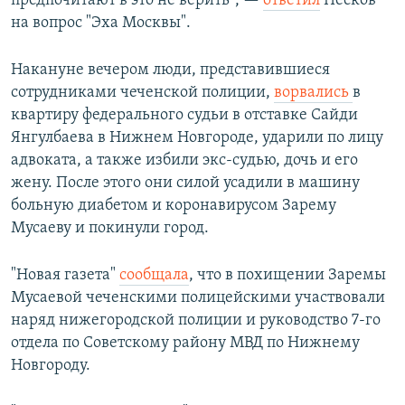
предпочитают в это не верить", —
ответил
Песков
на вопрос "Эха Москвы".
Накануне вечером люди, представившиеся
сотрудниками чеченской полиции,
ворвались
в
квартиру федерального судьи в отставке Сайди
Янгулбаева в Нижнем Новгороде, ударили по лицу
адвоката, а также избили экс-судью, дочь и его
жену. После этого они силой усадили в машину
больную диабетом и коронавирусом Зарему
Мусаеву и покинули город.
"Новая газета"
сообщала
, что в похищении Заремы
Мусаевой чеченскими полицейскими участвовали
наряд нижегородской полиции и руководство 7-го
отдела по Советскому району МВД по Нижнему
Новгороду.