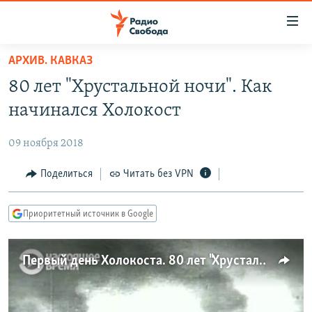
Ссылки
для
упрощенного
АРХИВ. КАВКАЗ
ПРОГРАММЫ
доступа
80 лет "Хрустальной ночи". Как
ПОДКАСТЫ
Вернуться
начинался Холокост
к
АВТОРСКИЕ ПРОЕКТЫ
основному
09 ноября 2018
ЦИТАТЫ СВОБОДЫ
содержанию
Вернутся
МНЕНИЯ
Поделиться
Читать без VPN
к
КУЛЬТУРА
главной
Приоритетный источник в Google
навигации
IDEL.РЕАЛИИ
Вернутся
КАВКАЗ.РЕАЛИИ
к
Первый день Холокоста. 80 лет "Хрустальной ночи"
СЕВЕР.РЕАЛИИ
поиску
СИБИРЬ.РЕАЛИИ