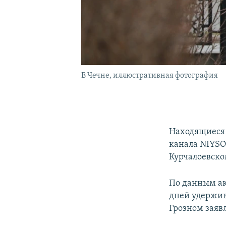
В Чечне, иллюстративная фотография
Находящиеся 
канала NIYS
Курчалоевско
По данным ак
дней удержив
Грозном заяв