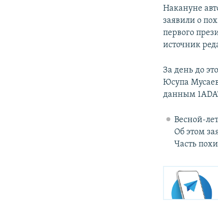
Накануне авт
заявили о по
первого през
источник ред
За день до э
Юсупа Мусаев
данным 1ADAT
Весной-лет
Об этом за
Часть по