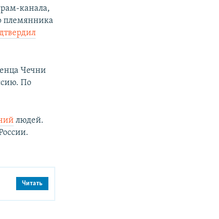
грам-канала,
о племянника
дтвердил
енца Чечни
ссию. По
ний
людей.
России.
Читать