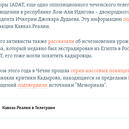
оры 1ADAT, еще одно оппозиционного чеченского теле
хищении в республике Лом-Али Идигова – двоюродног
идента Ичкерии Джохара Дудаева. Эту информацию
по
акции Кавказ.Реалии.
того активисты также
рассказали
об исчезновении урож
а, который недавно был экстрадирован из Египта в Ро
, его тоже могли похитить кадыровцы.
ом этого года в Чечне прошла
серия массовых похище
являли критики Кадырова, находящиеся за пределами 
хищений
подтвердили
источники "Мемориала".
Кавказ.Реалии в
Телеграме