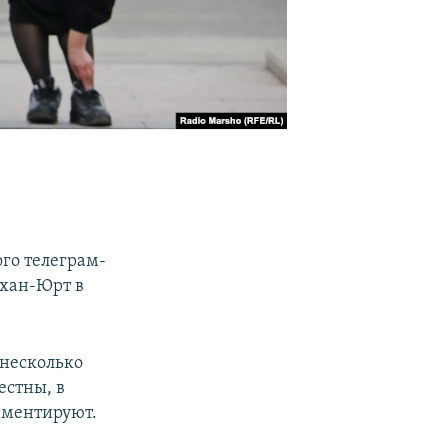
го телеграм-
хан-Юрт в
 несколько
естны, в
мментируют.