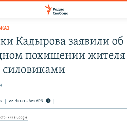
ВКАЗ
ки Кадырова заявили об
дном похищении жителя
 силовиками
24
ся
Читать без VPN
сточник в Google