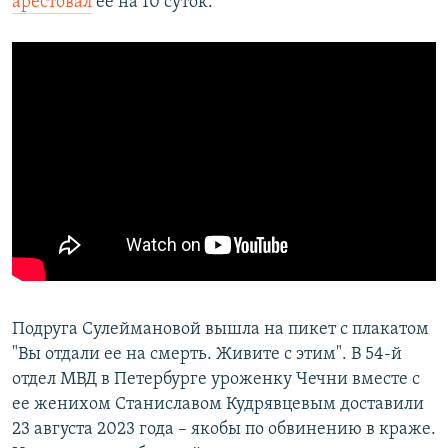
арестовал
ее на 10 суток.
Подруга Сулеймановой вышла на пикет с плакатом
"Вы отдали ее на смерть. Живите с этим". В 54-й
отдел МВД в Петербурге уроженку Чечни вместе с
ее женихом Станиславом Кудрявцевым доставили
23 августа 2023 года – якобы по обвинению в краже.