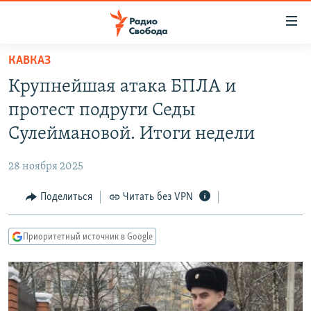
Ссылки
для
упрощенного
КАВКАЗ
ПРОГРАММЫ
доступа
Крупнейшая атака БПЛА и
ПОДКАСТЫ
Вернуться
протест подруги Седы
к
АВТОРСКИЕ ПРОЕКТЫ
Сулеймановой. Итоги недели
основному
ЦИТАТЫ СВОБОДЫ
содержанию
28 ноября 2025
Вернутся
МНЕНИЯ
к
Поделиться
Читать без VPN
КУЛЬТУРА
главной
навигации
IDEL.РЕАЛИИ
Приоритетный источник в Google
Вернутся
КАВКАЗ.РЕАЛИИ
к
СЕВЕР.РЕАЛИИ
поиску
СИБИРЬ.РЕАЛИИ