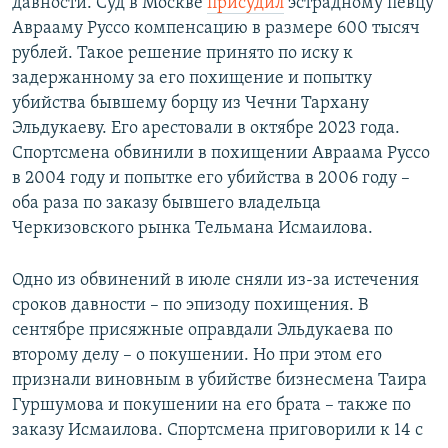
давности. Суд в Москве
присудил
эстрадному певцу
Аврааму Руссо компенсацию в размере 600 тысяч
рублей. Такое решение принято по иску к
задержанному за его похищение и попытку
убийства бывшему борцу из Чечни Тархану
Эльдукаеву. Его арестовали в октябре 2023 года.
Спортсмена обвинили в похищении Авраама Руссо
в 2004 году и попытке его убийства в 2006 году –
оба раза по заказу бывшего владельца
Черкизовского рынка Тельмана Исмаилова.
Одно из обвинений в июле сняли из-за истечения
сроков давности – по эпизоду похищения. В
сентябре присяжные оправдали Эльдукаева по
второму делу – о покушении. Но при этом его
признали виновным в убийстве бизнесмена Таира
Гуршумова и покушении на его брата – также по
заказу Исмаилова. Спортсмена приговорили к 14 с