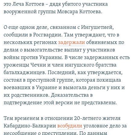
это Леча Коттоев – дядя убитого участника
вооруженной группы Мовсара Коттоева.
О еще одном деле, связанном с Ингушетией,
сообщили в Росгвардии. Там утверждают, что в
нескольких регионах
задержали
обвиняемых по
делам о вымогательстве выплат у участников
войны против Украины. В числе задержанных есть
уроженцы Чечни и член ингушского братства
баталхаджинцев. Последний, как утверждается,
состоял в преступной группе, которая похищала
воевавших в Украине и вымогала деньги у них и
их родственников. Доказательства в
подтверждение этой версии не представлены.
Тем временем в отношении 20-летнего жителя
Кабардино-Балкарии
возбудили
уголовное дело за
несообщение о преступлении. По данным