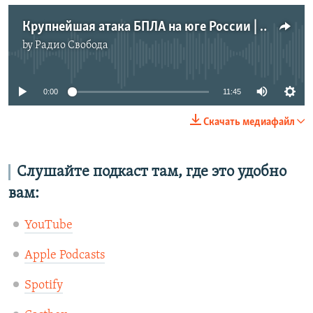
Крупнейшая атака БПЛА на юге России | #264
by
Радио Свобода
No media source currently available
0:00
11:45
Скачать медиафайл
Слушайте подкаст там, где это удобно
вам:
YouTube
Apple Podcasts
Spotify