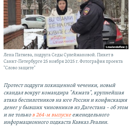
РАСПИСАНИЕ ВЕЩАНИЯ
ПОДПИШИТЕСЬ НА РАССЫЛКУ
СОЦИАЛЬНЫЕ СЕТИ
Лена Патяева, подруга Седы Сулеймановой. Пикет в
Санкт-Петербурге 25 ноября 2025 г. Фотография проекта
"Слово защите"
Все сайты РСЕ/РС
Протест подруги похищенной чеченки, новый
скандал вокруг командира "Ахмата", крупнейшая
атака беспилотников на юге России и конфискация
денег у бывших чиновников из Дагестана – об этом
и не только
в 264-м выпуске
еженедельного
информационного подкаста Кавказ.Реалии.