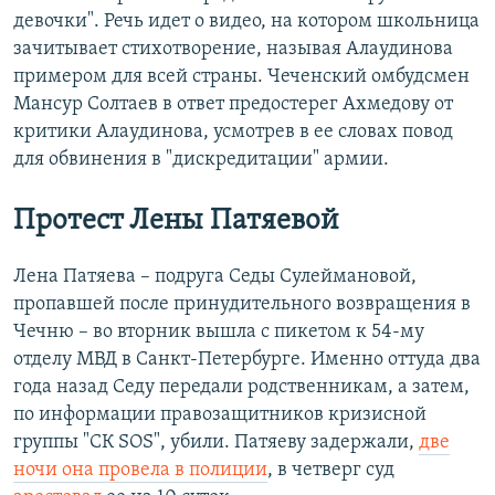
девочки". Речь идет о видео, на котором школьница
зачитывает стихотворение, называя Алаудинова
примером для всей страны. Чеченский омбудсмен
Мансур Солтаев в ответ предостерег Ахмедову от
критики Алаудинова, усмотрев в ее словах повод
для обвинения в "дискредитации" армии.
Протест Лены Патяевой
Лена Патяева – подруга Седы Сулеймановой,
пропавшей после принудительного возвращения в
Чечню – во вторник вышла с пикетом к 54-му
отделу МВД в Санкт-Петербурге. Именно оттуда два
года назад Седу передали родственникам, а затем,
по информации правозащитников кризисной
группы "СК SOS", убили. Патяеву задержали,
две
ночи она провела в полиции
, в четверг суд