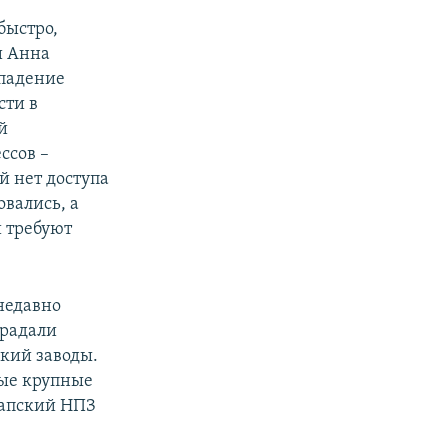
быстро,
и Анна
 падение
сти в
й
ссов –
й нет доступа
вались, а
 требуют
 недавно
традали
кий заводы.
мые крупные
уапский НПЗ