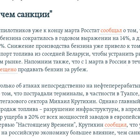
 чем санкции"
спилотников уже к концу марта Росстат
сообщал
о том,
 бензина сократилось в годовом выражении на 14%, а 
7%. Снижение производства бензина уже привело к тому
порт топлива из соседней Беларуси, чтобы устранить 
м рынке. Напомним также, что с 1 марта в России
в те
рещено
продавать бензин за рубеж.
 только об атаках непосредственно на нефтеперераба
о том, что пострадали терминалы, в частности в Туапсе
тегазового сектора Михаил Крутихин. Однако главный
родаж топлива – разрушение инфраструктуры, в апре
 ущерба в 20% от всех мощностей заводов в европейс
тервью "Настоящему Времени", Крутихин
сообщил
, что
ь на российскую экономику большее влияние, чем сан