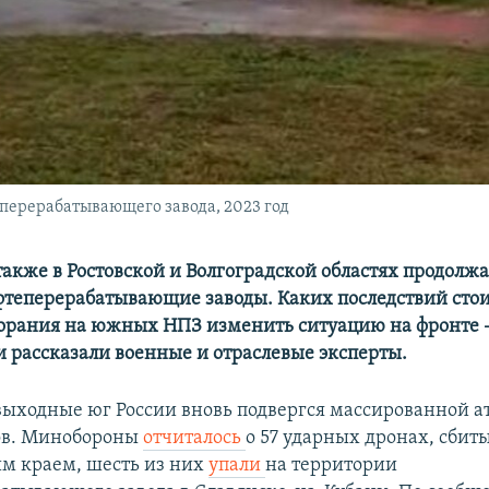
перерабатывающего завода, 2023 год
также в Ростовской и Волгоградской областях продолж
фтеперерабатывающие заводы. Каких последствий стои
горания на южных НПЗ изменить ситуацию на фронте 
и рассказали военные и отраслевые эксперты.
ыходные юг России вновь подвергся массированной а
ов. Минобороны
отчиталось
о 57 ударных дронах, сбит
м краем, шесть из них
упали
на территории