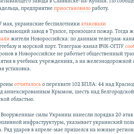
атывающего завода в Славянске-на-Кубани. По сооб
адельца, предприятие
приостановило
работу.
17 мая, украинские беспилотники
атаковали
атывающий завод в Туапсе, произошел пожар. Тогда ж
али
жители Новороссийска: по данным телеграм-кана
тебазу и морской порт. Телеграм-канал ВЧК-ОГПУ
соо
дронов в Новороссийске не работает общественный тра
ятия в учебных учреждениях, а на железнодорожной 
я установка.
ороны
отчиталось
о перехвате 102 БПЛА: 44 над Красн
над аннексированным Крымом, шесть над Белгородской
ской областью.
а Вооруженные силы Украины нанесли порядка 20 атак
опливной инфраструктуры, указывает украинский пол
. Ряд ударов в апреле-мае пришелся на южные регион