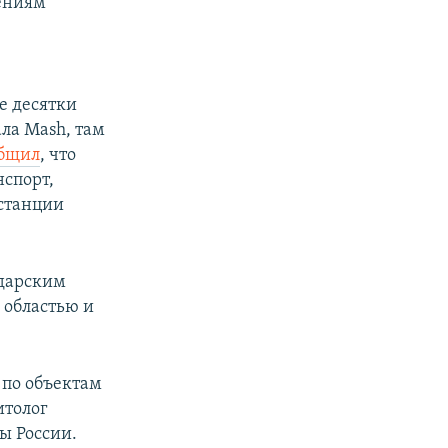
щениям
е десятки
ла Mash, там
бщил
, что
нспорт,
станции
одарским
 областью и
 по объектам
итолог
ы России.