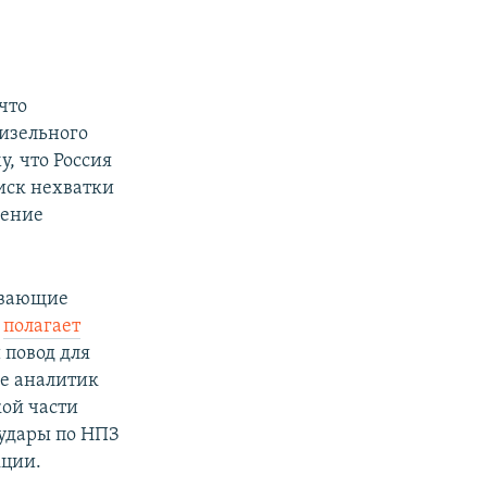
 что
дизельного
, что Россия
риск нехватки
чение
тывающие
,
полагает
 повод для
ле аналитик
кой части
 удары по НПЗ
кции.