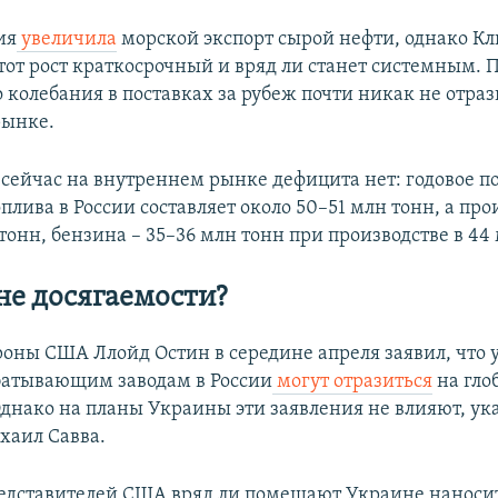
ия
увеличила
морской экспорт сырой нефти, однако К
этот рост краткосрочный и вряд ли станет системным. 
о колебания в поставках за рубеж почти никак не отра
рынке.
, сейчас на внутреннем рынке дефицита нет: годовое п
плива в России составляет около 50–51 млн тонн, а про
тонн, бензина – 35–36 млн тонн при производстве в 44
не досягаемости?
оны США Ллойд Остин в середине апреля заявил, что 
батывающим заводам в России
могут отразиться
на гло
Однако на планы Украины эти заявления не влияют, ук
хаил Савва.
едставителей США вряд ли помешают Украине наносит