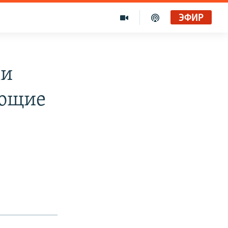
ЭФИР
ки
ающие