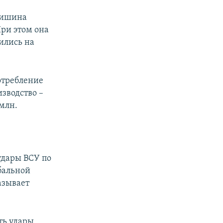
лишина
При этом она
зились на
отребление
изводство –
 млн.
удары ВСУ по
бальной
азывает
ь удары,