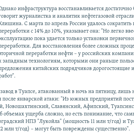
Однако инфраструктура восстанавливается достаточно 
говорит журналистка и аналитик нефтегазовой отрасл
Клишина. С марта по апрель России удалось сократить
переработки с 14% до 10%, указывает она: "Но легко вве
эксплуатацию пока удается только установки первично
переработки. Для восстановления более сложных проце
вторичной переработки нефти – у российских компани
к западным технологиям, которыми они раньше пользо
предложения китайских подрядчиков дорогостоящие и
абот".
 завод в Туапсе, атакованный в ночь на пятницу, лишь
я после январской атаки: "Из южных предприятий пос
й, Новошахтинский, Славянский, Афипский, Туапсинс
об объемах ущерба сложно, но есть понимание, что са
гоградский НПЗ "Лукойла" (мощность 11 млн т/год) и Т
2 млн т/год) – могут быть повреждены существенно".