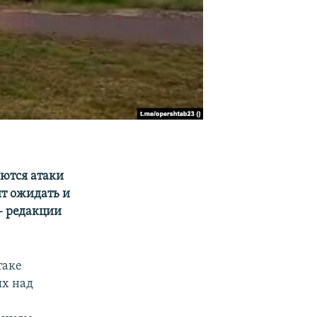
аются атаки
т ожидать и
– редакции
таке
ых над