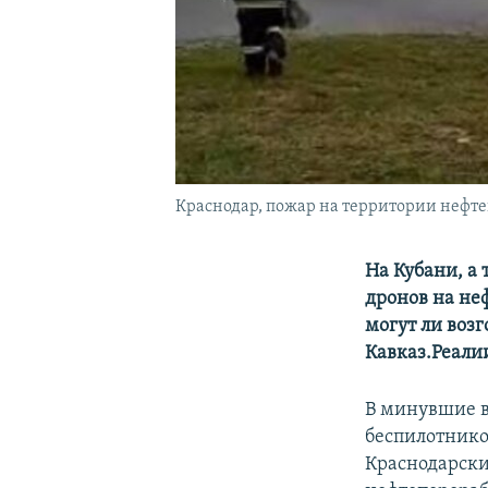
Краснодар, пожар на территории нефте
На Кубани, а 
дронов на не
могут ли воз
Кавказ.Реали
В минувшие в
беспилотник
Краснодарски