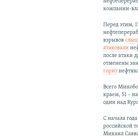
нефтеперераб
компании-вл
Перед этим, 
нефтеперераб
взрывов
слыш
атаковали
неф
после атаки 
отменены зан
горит
нефтяна
Всего Миноб
краем, 51 – 
один над Кур
С начала год
российской т
Михаил Савва