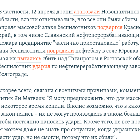
В частности, 12 апреля дроны
атаковали
Новошахтинск 
области, власти отчитывались, что все они были сбиты.
апреля массовой атаке беспилотников
подвергся
Красн
край, в том числе Славянский нефтеперерабатывающий
пожара предприятие "частично приостановило" работу. 
мая беспилотники
повредили
нефтебазу в селе Юровка 
мая их
пытались
сбить над Таганрогом в Ростовской обл
беспилотник
ударил
по нефтеперерабатывающему заво
Волгограде.
, скорее всего, связана с военными причинами, комме
итик Ян Матвеев: "Я могу предположить, что для мас
 некоторое время копили. Вполне возможно, что в как
 закончились – их не могут производить в таком боль
тобы постоянно наносить удары. Кроме того, не все п
ы можем даже не знать про ситуации, когда украинск
сти удар, но не смогли, потому что их сбили".