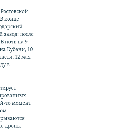
Ростовской
 В конце
одарский
 завод: после
В ночь на 9
на Кубани, 10
асти, 12 мая
ду в
нтирует
сированных
ой-то момент
шом
рорываются
ие дроны