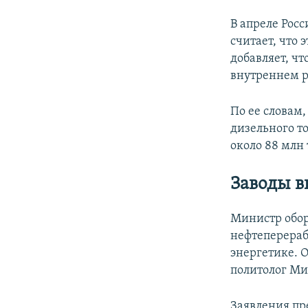
В апреле Росс
считает, что 
добавляет, чт
внутреннем 
По ее словам
дизельного то
около 88 млн 
Заводы в
Министр обор
нефтеперера
энергетике. 
политолог Ми
Заявления пр