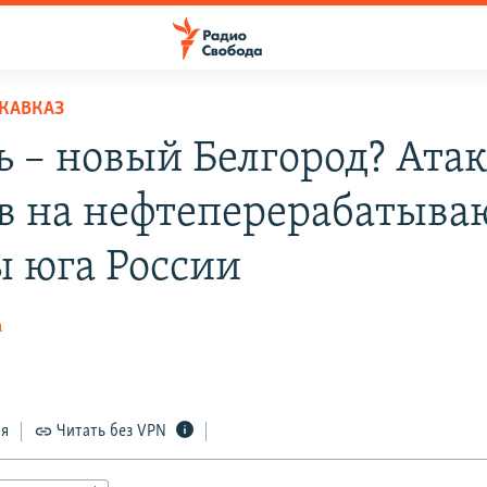
КАВКАЗ
ь – новый Белгород? Ата
в на нефтеперерабатыв
ы юга России
а
ся
Читать без VPN