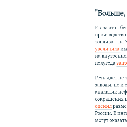
"Больше,
Из-за атак бе
производство
топлива – на 
увеличила
им
на внутренне
полугода
зап
Речь идет не
заводы, но и 
аналитик неф
сокращения п
оценил
размер
России. В ин
могут оказат