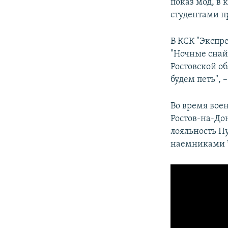
показ мод, в 
студентами п
В КСК "Экспре
"Ночные снай
Ростовской о
будем петь", 
Во время вое
Ростов-на-До
лояльность П
наемниками Ч