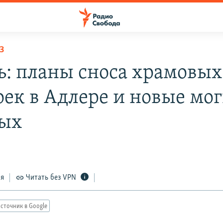
З
ь: планы сноса храмовых
оек в Адлере и новые мо
ых
ся
Читать без VPN
сточник в Google