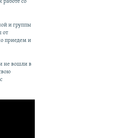
 работе со
ой и группы
 от
но приедем и
и не вошли в
 свою
с