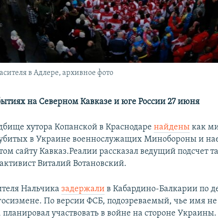
сителя в Адлере, архивное фото
бытиях на Северном Кавказе и юге России 27 июня
дбище хутора Копанской в Краснодаре
найдены
как м
 убитых в Украине военнослужащих Минобороны и на
этом сайту Кавказ.Реалии рассказал ведущий подсчет т
активист Виталий Вотановский.
ителя Нальчика
задержали
в Кабардино-Балкарии по де
 госизмене. По версии ФСБ, подозреваемый, чье имя не
, планировал участвовать в войне на стороне Украины.