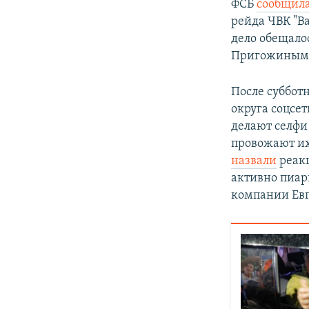
ФСБ
сообщил
рейда ЧВК "В
дело обещало
Пригожиным
После суббот
округа соцсе
делают селфи
провожают их
назвали
реакц
активно пиари
компании Евг