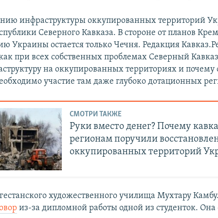
лению инфраструктуры оккупированных территорий У
спублики Северного Кавказа. В стороне от планов Крем
ию Украины остается только Чечня. Редакция Кавказ.Р
 как при всех собственных проблемах Северный Кавказ
аструктуру на оккупированных территориях и почему
необходимо участие там даже глубоко дотационных рег
СМОТРИ ТАКЖЕ
Руки вместо денег? Почему кавк
регионам поручили восстановле
оккупированных территорий Ук
гестанского художественного училища Мухтару Камбу
овор
из-за дипломной работы одной из студенток. Она