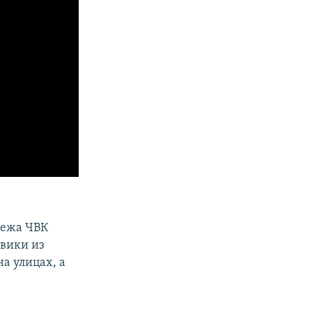
тежа ЧВК
овики из
а улицах, а