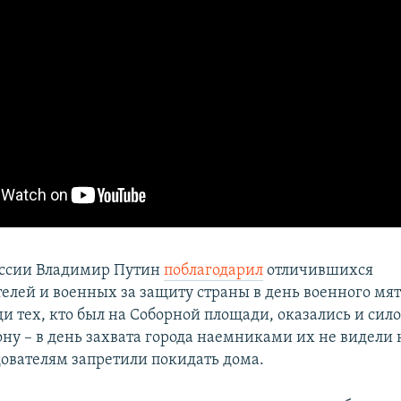
оссии Владимир Путин
поблагодарил
отличившихся
елей и военных за защиту страны в день военного мя
ди тех, кто был на Соборной площади, оказались и сил
ну – в день захвата города наемниками их не видели н
ователям запретили покидать дома.