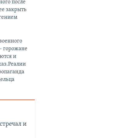
ного после
ее закрыть
вгением
военного
 – горожане
аются и
каз.Реалии
ропаганда
дельца
встречал и