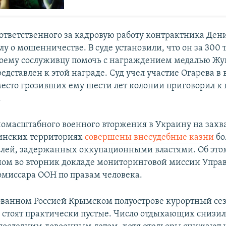
 ответственного за кадровую работу контрактника Ден
лу о мошенничестве. В суде установили, что он за 300 
оему сослуживцу помочь с награждением медалью Жук
редставлен к этой награде. Суд учел участие Огарева в
есто грозивших ему шести лет колонии приговорил к 
.
номасштабного военного вторжения в Украину на зах
инских территориях
совершены внесудебные казни
бо
ей, задержанных оккупационными властями. Об этом
ом во вторник докладе мониторинговой миссии Упра
омиссара ООН по правам человека.
ванном Россией Крымском полуострове курортный сезо
 стоят практически пустые. Число отдыхающих снизило