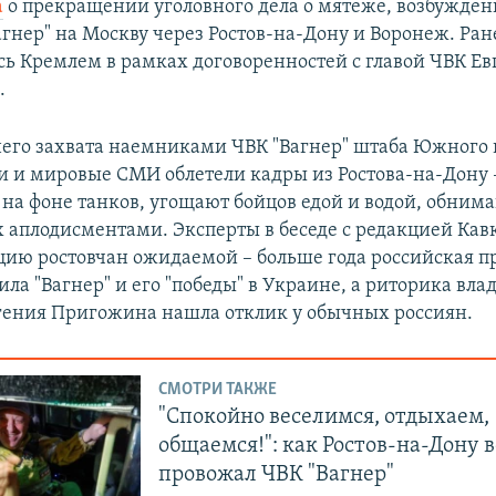
а
о прекращении уголовного дела о мятеже, возбужден
агнер" на Москву через Ростов-на-Дону и Воронеж. Ран
сь Кремлем в рамках договоренностей с главой ЧВК Е
.
него захвата наемниками ЧВК "Вагнер" штаба Южного 
ти и мировые СМИ облетели кадры из Ростова-на-Дону
 на фоне танков, угощают бойцов едой и водой, обним
 аплодисментами. Эксперты в беседе с редакцией Кав
ию ростовчан ожидаемой – больше года российская п
ла "Вагнер" и его "победы" в Украине, а риторика вла
ения Пригожина нашла отклик у обычных россиян.
СМОТРИ ТАКЖЕ
"Спокойно веселимся, отдыхаем,
общаемся!": как Ростов-на-Дону 
провожал ЧВК "Вагнер"