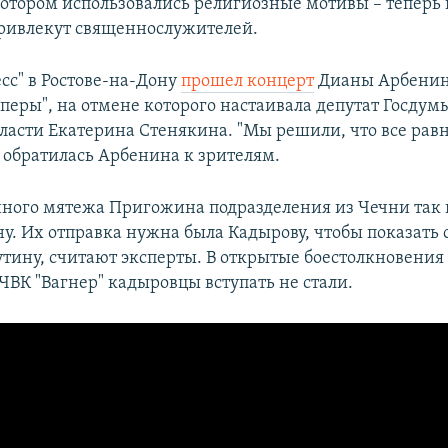
котором использовались религиозные мотивы – теперь к
ривлекут священнослужителей.
сс" в Ростове-на-Дону
прошел концерт
Дианы Арбенин
перы", на отмене которого настаивала депутат Госдумы
бласти Екатерина Стенякина. "Мы решили, что все рав
– обратилась Арбенина к зрителям.
нного мятежа Пригожина подразделения из Чечни так 
ну. Их отправка нужна была Кадырову, чтобы показать
утину, считают эксперты. В открытые боестолкновения 
ВК "Вагнер" кадыровцы вступать не стали.