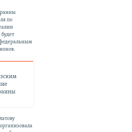
краины
ля по
еалии
 будет
 федеральным
ионов.
азским
ние
раины
латову
 организовала