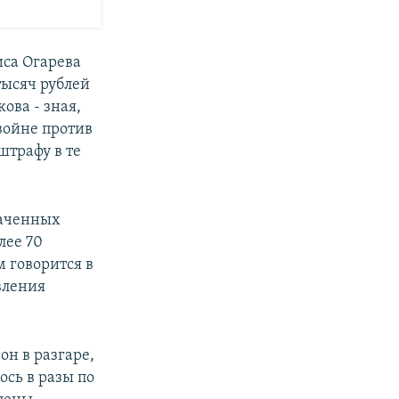
иса Огарева
тысяч рублей
ова - зная,
 войне против
штрафу в те
ваченных
лее 70
 говорится в
вления
н в разгаре,
сь в разы по