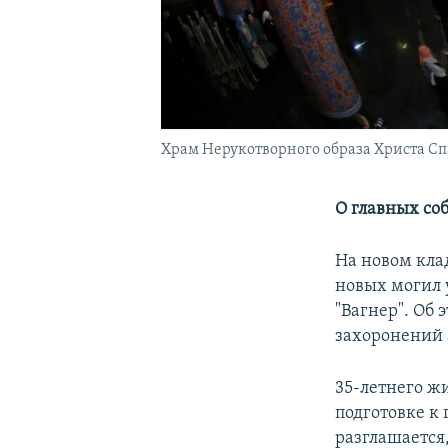
Храм Нерукотворного образа Христа Спа
О главных со
На новом кла
новых могил
"Вагнер". Об 
захоронений 
35-летнего ж
подготовке к
разглашается