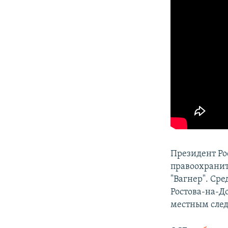
Президент Р
правоохранит
"Вагнер". Сре
Ростова-на-До
местным след