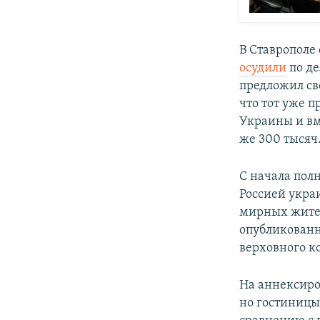
В Ставрополе
осудили
по де
предложил св
что тот уже п
Украины и вм
же 300 тысяч
С начала пол
Россией укра
мирных жител
опубликованн
верховного к
На аннексиро
но гостиницы