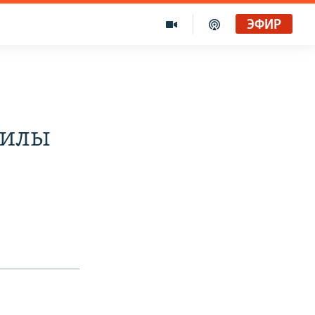
ЭФИР
гилы