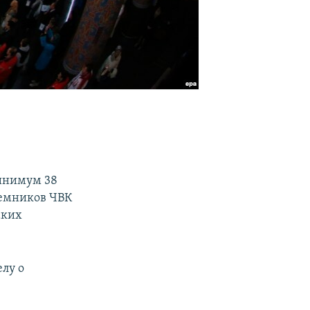
инимум 38
емников ЧВК
аких
лу о