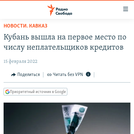
Ссылки
для
упрощенного
НОВОСТИ. КАВКАЗ
ПРОГРАММЫ
доступа
Кубань вышла на первое место по
ПОДКАСТЫ
Вернуться
числу неплательщиков кредитов
к
АВТОРСКИЕ ПРОЕКТЫ
основному
15 февраля 2022
ЦИТАТЫ СВОБОДЫ
содержанию
Вернутся
МНЕНИЯ
Поделиться
Читать без VPN
к
КУЛЬТУРА
главной
Приоритетный источник в Google
навигации
IDEL.РЕАЛИИ
Вернутся
КАВКАЗ.РЕАЛИИ
к
СЕВЕР.РЕАЛИИ
поиску
СИБИРЬ.РЕАЛИИ