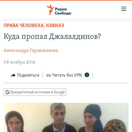
Ссылки
для
упрощенного
ПРАВА ЧЕЛОВЕКА. КАВКАЗ
ПРОГРАММЫ
доступа
Куда пропал Джалалдинов?
ПОДКАСТЫ
Вернуться
к
Александра Гармажапова
АВТОРСКИЕ ПРОЕКТЫ
основному
08 ноября 2016
ЦИТАТЫ СВОБОДЫ
содержанию
Вернутся
МНЕНИЯ
Поделиться
Читать без VPN
к
КУЛЬТУРА
главной
Приоритетный источник в Google
навигации
IDEL.РЕАЛИИ
Вернутся
КАВКАЗ.РЕАЛИИ
к
СЕВЕР.РЕАЛИИ
поиску
СИБИРЬ.РЕАЛИИ