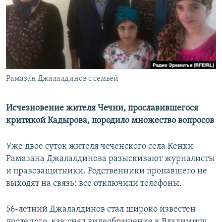
РАСПИСАНИЕ ВЕЩАНИЯ
ПОДПИШИТЕСЬ НА РАССЫЛКУ
СОЦИАЛЬНЫЕ СЕТИ
Рамазан Джалалдинов с семьей
Исчезновение жителя Чечни, прославившегося
критикой Кадырова, породило множество вопросов
Все сайты РСЕ/РС
Уже двое суток жителя чеченского села Кенхи
Рамазана Джалалдинова разыскивают журналисты
и правозащитники. Родственники пропавшего не
выходят на связь: все отключили телефоны.
56-летний Джалалдинов стал широко известен
после того, как снял видеобращение к Владимиру