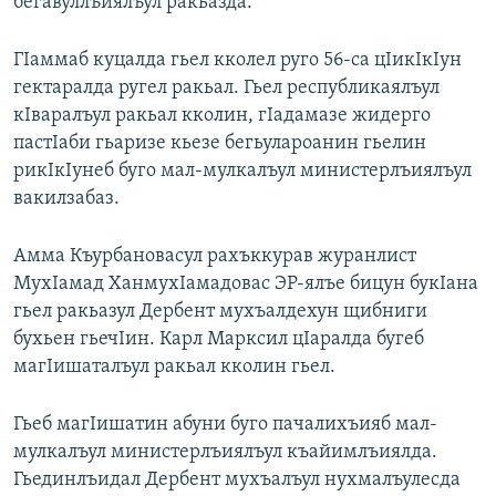
бегавуллъиялъул ракьазда.
ГIаммаб куцалда гьел кколел руго 56-са цIикIкIун
гектаралда ругел ракьал. Гьел республикаялъул
кIваралъул ракьал кколин, гIадамазе жидерго
пастIаби гьаризе кьезе бегьулароанин гьелин
рикIкIунеб буго мал-мулкалъул министерлъиялъул
вакилзабаз.
Амма Къурбановасул рахъккурав журанлист
МухIамад ХанмухIамадовас ЭР-ялъе бицун букIана
гьел ракьазул Дербент мухъалдехун щибниги
бухьен гьечIин. Карл Марксил цIаралда бугеб
магIишаталъул ракьал кколин гьел.
Гьеб магIишатин абуни буго пачалихъияб мал-
мулкалъул министерлъиялъул къайимлъиялда.
Гьединлъидал Дербент мухъалъул нухмалъулесда