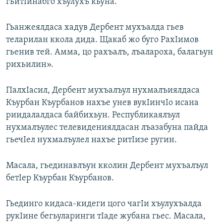
гьитIинабго хъулухъ кьуна.
Гьанжеялдаса хадув Дербент мухъалда гьев
теларилан ккола дида. Щакаб жо буго РахIимов
гьенив тей. Амма, цо рахъалъ, лъалароха, балагьун
рихьилин».
ПалхIасил, Дербент мухъалъул нухмалъиялдаса
Къурбан Къурбанов нахъе унев вукIинчIо исана
риидалалдаса байбихьун. Республикаялъул
нухмалъулес телевидениялдасан лъазабуна пайда
гьечIел нухмалъулел нахъе ритIизе ругин.
Масала, гьединавлъун кколин Дербент мухъалъул
бетIер Къурбан Къурбанов.
Гьединго кидаса-кидеги цого чагIи хъулухъалда
рукIине бегьуларинги тIаде жубана гьес. Масала,