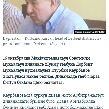
РАСПИСАНИЕ ВЕЩАНИЯ
ПОДПИШИТЕСЬ НА РАССЫЛКУ
СОЦИАЛЬНЫЕ СЕТИ
Daghestan -- Kurbanov Kurban-head of Derbent district on a
press-conference, Derbent, 11Aug2014
16 октябралда МахIачхъалаялъул Советский
Все сайты РСЕ/РС
мухъалъул диваналъ хIукму гьабуна Дербент
мухъалъул нухмалъулев Къурбан Къурбанов
хIалтIудаса нахъе рехизе. Диваналде гьеб гIарза
битIун букIана цIех-рехчагIаз.
Къурбановасда хурхун диван жеги Арбитражалъул
диваналдаги букIине буго. Исана 9 октябралда
букIине кколаан гьеб. Амма цоги болжалалде цIан