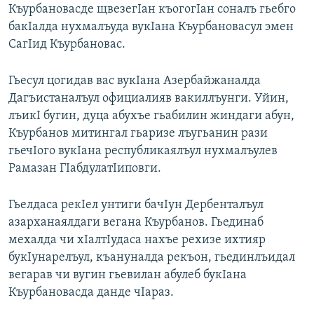
Къурбановасде щвезегIан къогогIан соналъ гьебго
бакIалда нухмалъуда вукIана Къурбановасул эмен
СагIид Къурбановас.
Гьесул цогидав вас вукIана Азербайжаналда
Дагъистаналъул официалияв вакиллъунги. Уйин,
лъикI бугин, дуца абухъе гьабилин жиндаги абун,
Къурбанов митингал гьаризе лъугьанин рази
гьечIого вукIана республикаялъул нухмалъулев
Рамазан ГIабдулатIиповги.
Гьелдаса рекIел унтиги бачIун Дербенталъул
азарханаялдаги вегана Къурбанов. Гьединаб
мехалда чи хIалтIудаса нахъе рехизе ихтияр
букIунарелъул, къануналда рекъон, гьединлъидал
вегарав чи вугин гьевилан абулеб букIана
Къурбановасда данде чIараз.