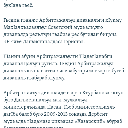
букIана гьеб.
Гьедин гьанже Арбитражалъул диваналъги хIукму
МахIачхъалаялъул Советский мухъалъулго
диваналда релълъун гьабизе рес бугилан бицана
ЭР-ялъе Дагъистаналдаса юристаз.
Щайин абуни Арбитражалъулги ТIадегIанабги
диванал цолъун ругила. Гьедин Арбитражалъул
диваналъ къанагIатги хисизабуларила гъоркь бугеб
диваналъ гьабураб хIукму.
Арбитражалъул диваналде гIарза Къурбановас кьун
буго Дагъистаналъул мал-мулкалъул
министерлъиялда тIасан. Гьеб министерлъиялъ
дагIба балеб буго 2009-2013 соназда Дербент
мухъалда гIадамазе рикьарал «Хазарский» абураб