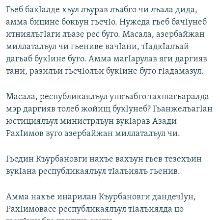
Гьеб бакIалде хьул лъурав лъабго чи лъала дида,
амма бицине бокьун гьечIо. Нужеда гьеб бачIунеб
итниялъгIаги лъазе рес буго. Масала, азербайжан
миллаталъул чи гьениве вачIани, тIадкIалъай
дагьаб букIине буго. Амма магIарулав яги даргияв
тани, разилъи гьечIолъи букIине буго гIадамазул.
Масала, республикаялъул ункъабго тахшагьаралда
мэр даргияв толеб жойищ букIунеб? ГьанжелъагIан
юстициялъул министрлъун вукIарав Азади
РахIимов вуго азербайжан миллаталъул чи.
Гьедин Къурбановги нахъе вахъун гьев тезехъин
вукIана республикаялъул тIалъиялъ гьенив.
Амма нахъе инарилан Къурбановги дандечIун,
РахIимовасе республикаялъул тIалъиялда цо