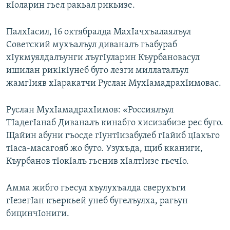
кIоларин гьел ракьал рикьизе.
ПалхIасил, 16 октябралда МахIачхъалаялъул
Советский мухъалъул диваналъ гьабураб
хIукмуялдалъунги лъугIуларин Къурбановасул
ишилан рикIкIунеб буго лезги миллаталъул
жамгIияв хIаракатчи Руслан МухIамадрахIимовас.
Руслан МухIамадрахIимов: «Россиялъул
ТIадегIанаб Диваналъ кинабго хисизабизе рес буго.
Щайин абуни гъосде гIунтIизабулеб гIайиб цIакъго
тIаса-масагояб жо буго. Узухъда, щиб кканиги,
Къурбанов тIокIалъ гьенив хIалтIизе гьечIо.
Амма жибго гьесул хъулухъалда сверухъги
гIезегIан къеркьей унеб бугелъулха, рагьун
бицинчIониги.