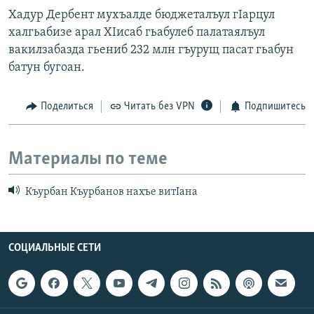
Хадур Дербент мухъалде бюджеталъул гIарцул
халгьабизе арал ХIисаб гьабулеб палатаялъул
вакилзабазда гьениб 232 млн гъурущ пасат гьабун
батун бугоан.
Поделиться
Читать без VPN
Подпишитесь
Материалы по теме
Къурбан Къурбанов нахъе витIана
СОЦИАЛЬНЫЕ СЕТИ