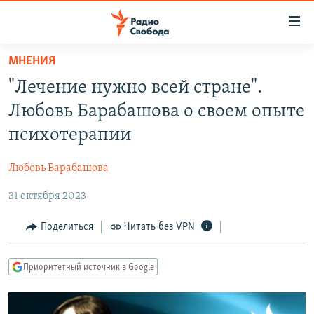
Ссылки
для
упрощенного
МНЕНИЯ
ПРОГРАММЫ
доступа
"Лечение нужно всей стране".
ПОДКАСТЫ
Вернуться
Любовь Барабашова о своем опыте
к
АВТОРСКИЕ ПРОЕКТЫ
психотерапии
основному
ЦИТАТЫ СВОБОДЫ
содержанию
Любовь Барабашова
Вернутся
МНЕНИЯ
к
31 октября 2023
КУЛЬТУРА
главной
навигации
IDEL.РЕАЛИИ
Поделиться
Читать без VPN
Вернутся
КАВКАЗ.РЕАЛИИ
к
Приоритетный источник в Google
СЕВЕР.РЕАЛИИ
поиску
СИБИРЬ.РЕАЛИИ