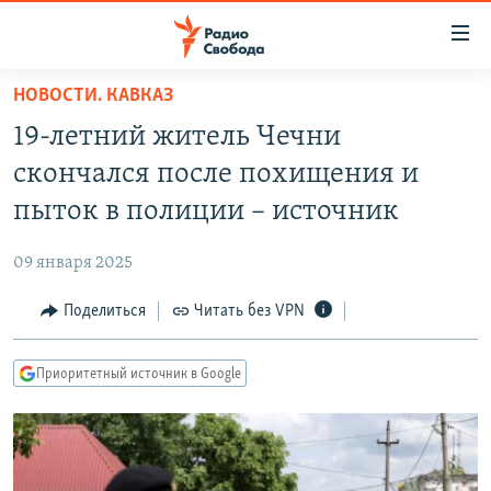
Ссылки
для
упрощенного
НОВОСТИ. КАВКАЗ
ПРОГРАММЫ
доступа
19-летний житель Чечни
ПОДКАСТЫ
Вернуться
скончался после похищения и
к
АВТОРСКИЕ ПРОЕКТЫ
пыток в полиции – источник
основному
ЦИТАТЫ СВОБОДЫ
содержанию
09 января 2025
Вернутся
МНЕНИЯ
к
Поделиться
Читать без VPN
КУЛЬТУРА
главной
навигации
IDEL.РЕАЛИИ
Приоритетный источник в Google
Вернутся
КАВКАЗ.РЕАЛИИ
к
СЕВЕР.РЕАЛИИ
поиску
СИБИРЬ.РЕАЛИИ