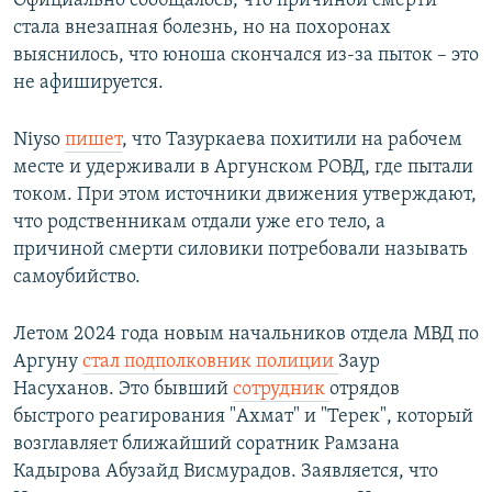
Официально сообщалось, что причиной смерти
стала внезапная болезнь, но на похоронах
выяснилось, что юноша скончался из-за пыток – это
не афишируется.
Niyso
пишет
, что Тазуркаева похитили на рабочем
месте и удерживали в Аргунском РОВД, где пытали
током. При этом источники движения утверждают,
что родственникам отдали уже его тело, а
причиной смерти силовики потребовали называть
самоубийство.
Летом 2024 года новым начальников отдела МВД по
Аргуну
стал подполковник полиции
Заур
Насуханов. Это бывший
сотрудник
отрядов
быстрого реагирования "Ахмат" и "Терек", который
возглавляет ближайший соратник Рамзана
Кадырова Абузайд Висмурадов. Заявляется, что