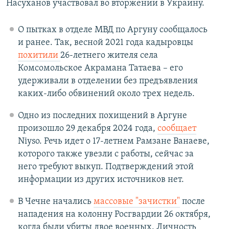
Насуханов участвовал во вторжении в Украину.
О пытках в отделе МВД по Аргуну сообщалось
и ранее. Так, весной 2021 года кадыровцы
похитили
26-летнего жителя села
Комсомольское Акрамана Татаева – его
удерживали в отделении без предъявления
каких-либо обвинений около трех недель.
Одно из последних похищений в Аргуне
произошло 29 декабря 2024 года,
сообщает
Niyso. Речь идет о 17-летнем Рамзане Ванаеве,
которого также увезли с работы, сейчас за
него требуют выкуп. Подтверждений этой
информации из других источников нет.
В Чечне начались
массовые "зачистки"
после
нападения на колонну Росгвардии 26 октября,
когда были убиты двое военных. Личность