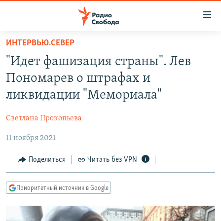
Ссылки
для
упрощенного
ИНТЕРВЬЮ.СЕВЕР
ПРОГРАММЫ
доступа
"Идет фашизация страны". Лев
ПОДКАСТЫ
Вернуться
Пономарев о штрафах и
к
АВТОРСКИЕ ПРОЕКТЫ
ликвидации "Мемориала"
основному
ЦИТАТЫ СВОБОДЫ
содержанию
Светлана Прокопьева
Вернутся
МНЕНИЯ
к
11 ноября 2021
КУЛЬТУРА
главной
навигации
IDEL.РЕАЛИИ
Поделиться
Читать без VPN
Вернутся
КАВКАЗ.РЕАЛИИ
к
Приоритетный источник в Google
СЕВЕР.РЕАЛИИ
поиску
СИБИРЬ.РЕАЛИИ