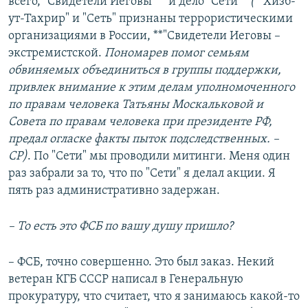
всего, "Свидетели Иеговы"** и дело "Сети"*
(
*"Хизб-
ут-Тахрир" и "Сеть" признаны террористическими
организациями в России, **"Свидетели Иеговы –
экстремистской.
Пономарев помог семьям
обвиняемых объединиться в группы поддержки,
привлек внимание к этим делам уполномоченного
по правам человека Татьяны Москальковой и
Совета по правам человека при президенте РФ,
предал огласке факты пыток подследственных. –
СР)
. По "Сети" мы проводили митинги. Меня один
раз забрали за то, что по "Сети" я делал акции. Я
пять раз административно задержан.
– То есть это ФСБ по вашу душу пришло?
– ФСБ, точно совершенно. Это был заказ. Некий
ветеран КГБ СССР написал в Генеральную
прокуратуру, что считает, что я занимаюсь какой-то