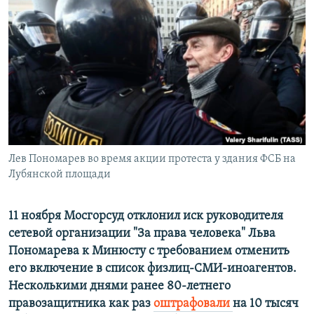
РАСПИСАНИЕ ВЕЩАНИЯ
ПОДПИШИТЕСЬ НА РАССЫЛКУ
СОЦИАЛЬНЫЕ СЕТИ
Лев Пономарев во время акции протеста у здания ФСБ на
Все сайты РСЕ/РС
Лубянской площади
11 ноября Мосгорсуд отклонил иск руководителя
сетевой организации "За права человека" Льва
Пономарева к Минюсту с требованием отменить
его включение в список
физлиц-СМИ-иноагентов.
Несколькими днями ранее 80-летнего
правозащитника как раз
оштрафовали
на 10 тысяч