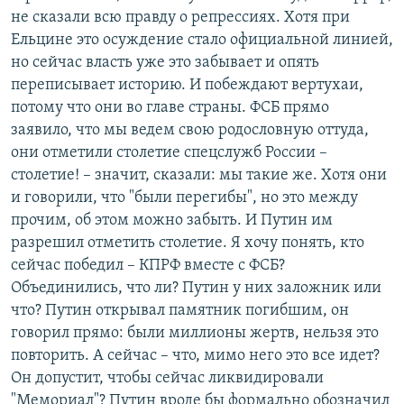
не сказали всю правду о репрессиях. Хотя при
Ельцине это осуждение стало официальной линией,
но сейчас власть уже это забывает и опять
переписывает историю. И побеждают вертухаи,
потому что они во главе страны. ФСБ прямо
заявило, что мы ведем свою родословную оттуда,
они отметили столетие спецслужб России –
столетие! – значит, сказали: мы такие же. Хотя они
и говорили, что "были перегибы", но это между
прочим, об этом можно забыть. И Путин им
разрешил отметить столетие. Я хочу понять, кто
сейчас победил – КПРФ вместе с ФСБ?
Объединились, что ли? Путин у них заложник или
что? Путин открывал памятник погибшим, он
говорил прямо: были миллионы жертв, нельзя это
повторить. А сейчас – что, мимо него это все идет?
Он допустит, чтобы сейчас ликвидировали
"Мемориал"? Путин вроде бы формально обозначил