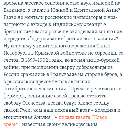
времена жесткое соперничество двух империй на
Балканах, а также в Южной и Центральной Азии?
Разве не мечтали российские императоры и ура-
патриоты о выходе к Индийскому океану? А
британские власти разве не вкладывали много сил
и средств в "сдерживание" российского влияния?
Ну и травму унизительного поражения Санкт-
Петербурга в Крымской войне тоже не сбросишь со
счетов. В 1899–1902 годах, во время англо-бурской
войны, при поощрении сверху добровольцы из
России сражались в Трансваале на стороне буров, а
в российской прессе велась активная
антибританская кампания. "Прямые религиозные
фермеры, решившие своей кровью отстоять
свободу Отечества, всегда будут ближе сердцу
святой Руси, чем наш исконный враг – холодная и
эгоистичная Англия", –
писала газета "Новое
время"
, известная своим великорусским