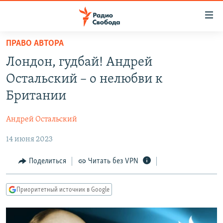
Ссылки
для
упрощенного
ПРАВО АВТОРА
ПРОГРАММЫ
доступа
Лондон, гудбай! Андрей
ПОДКАСТЫ
Вернуться
Остальский – о нелюбви к
к
АВТОРСКИЕ ПРОЕКТЫ
Британии
основному
ЦИТАТЫ СВОБОДЫ
содержанию
Андрей Остальский
Вернутся
МНЕНИЯ
к
14 июня 2023
КУЛЬТУРА
главной
навигации
IDEL.РЕАЛИИ
Поделиться
Читать без VPN
Вернутся
КАВКАЗ.РЕАЛИИ
к
Приоритетный источник в Google
СЕВЕР.РЕАЛИИ
поиску
СИБИРЬ.РЕАЛИИ