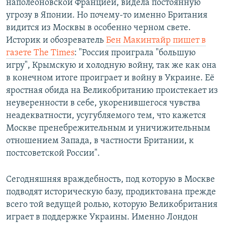
наполеоновской Францией, видела постоянную
угрозу в Японии. Но почему-то именно Британия
видится из Москвы в особенно черном свете.
Историк и обозреватель
Бен Макинтайр пишет в
газете The Times
: "Россия проиграла "большую
игру", Крымскую и холодную войну, так же как она
в конечном итоге проиграет и войну в Украине. Её
яростная обида на Великобританию проистекает из
неуверенности в себе, укоренившегося чувства
неадекватности, усугубляемого тем, что кажется
Москве пренебрежительным и уничижительным
отношением Запада, в частности Британии, к
постсоветской России".
Сегодняшняя враждебность, под которую в Москве
подводят историческую базу, продиктована прежде
всего той ведущей ролью, которую Великобритания
играет в поддержке Украины. Именно Лондон