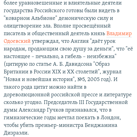
более уравновешенные и влиятельные деятели
государства Российского готовы были видеть в
"коварном Альбионе" демоническую силу и
олицетворение зла. Вполне просвещённый
писатель и общественный деятель князь
Владимир
Одоевский
утверждал, что Англия "даёт урок
народам, продающим свою душу за деньги", что "её
настоящее – печально, а гибель – неизбежна"
(цитирую по статье А. Б. Давидсона "Образ
Британии в России XIX и XX столетий", журнал
"Новая и новейшая история", №5, 2005 год). И
такого рода цитат можно найти в
дореволюционной российской прессе и литературе
сколько угодно. Председатель III Государственной
думы Александр Гучков признавался, что в
гимназические годы мечтал поехать в Лондон,
чтобы убить премьер-министра Бенджамина
Дизраэли.