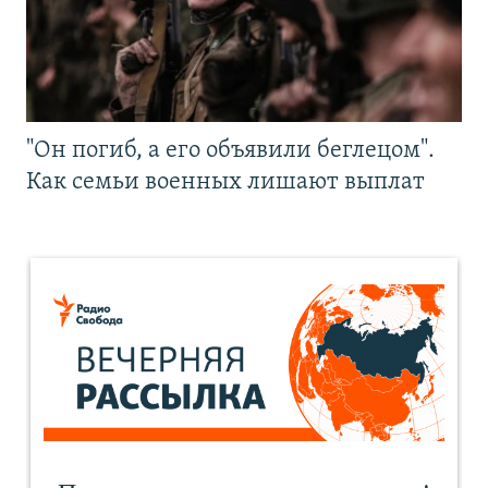
"Он погиб, а его объявили беглецом".
Как семьи военных лишают выплат