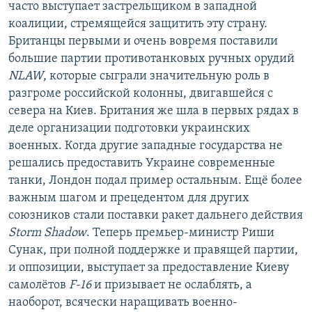
часто выступает застрельщиком в западной
коалиции, стремящейся защитить эту страну.
Британцы первыми и очень вовремя поставили
большие партии противотанковых ручных орудий
NLAW
, которые сыграли значительную роль в
разгроме российской колонны, двигавшейся с
севера на Киев. Британия же шла в первых рядах в
деле организации подготовки украинских
военных. Когда другие западные государства не
решались предоставить Украине современные
танки, Лондон подал пример остальным. Ещё более
важным шагом и прецедентом для других
союзников стали поставки ракет дальнего действия
Storm Shadow
. Теперь премьер-министр Риши
Сунак, при полной поддержке и правящей партии,
и оппозиции, выступает за предоставление Киеву
самолётов
F-16
и призывает не ослаблять, а
наоборот, всячески наращивать военно-