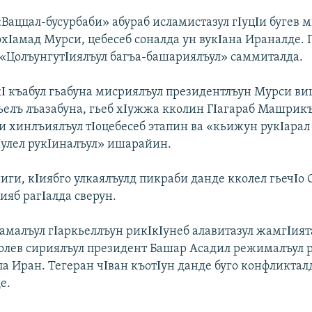
Ваццал-бусурбаби» абураб исламистазул гΙуцΙи бугев 
хΙамад Мурси, цебесеб соналда ун вукΙана Ираналде. 
 «ЦолъунгутΙиялъул багъа-башариялъул» саммиталда.
Ι къабул гьабуна мисриялъул президентлъун Мурси в
Гьелъ лъазабуна, гьеб хΙужжа кколин ГΙагараб Машрик
и хинлъиялъул тΙоцебесеб этапин ва «кьижун рукΙарал 
Ιулел рукΙиналъул» ишарайин.
иги, кΙиябго улкаялъулд пикраби данде кколел гьечΙо
ияб рагΙалда сверун.
амалъул гΙаркьеллъун рикΙкΙунеб алавитазул жамгΙият
олев сириялъул президент Башар Асадил режималъул р
ла Иран. Тегеран чΙван къотΙун данде буго конфликтал
е.