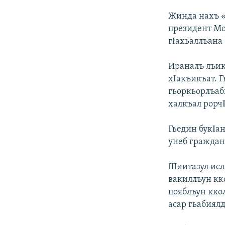
Жинда нахъ «
президент Мо
гΙахьаллъана
Ираналъ лъик
хΙакъикъат. 
гьоркьорлъаб
халкъал рорч
Гьедин букΙан
унеб граждан
Шиитазул исл
вакиллъун кк
цояблъун кко
асар гьабиялд