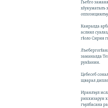
Гьебго заман
хΙукуматалъ з
оппозициялъу
Каиралда арб
аслиял суалаз
гΙоло Сирия г
ЛъебергогΙан
заманалда Те
рукΙанин.
Цебесеб сона
щварал дипло
Иранлъул исл
риххизарун х
гъулбасана р