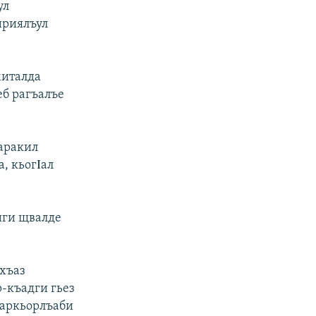
ул
сириялъул
миталда
еб рагъалъе
аракил
, кьогΙал
иги щвалде
хъаз
-къадги гьез
ьаркьорлъаби