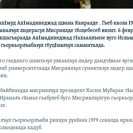
хΙмуд АхΙмадинеджад щвана Каиралде . Гьеб ккола Ι9
аналъул лидерасул Мисриялде тΙоцебесеб визит. 6 фев
хшагьаралда АхΙмадинеджад гΙахьаллъизе вуго Исла
 гьоркьорлъабазул гΙуцΙиялъул саммиталда.
уго гьединго шиитазул улкаялъул лидер дандчΙвазе вуг
ияб университеталда Мисриялъул суннитазул лидер щ
нин.
л байбихьуда мисриялъул президент Хосни Мубарак тΙа
 Ираналъ гΙамал гьабулеб буго Мисриялъулгун гьоркьо
зе.
алъул гьоркьорлъаби риххун рукΙана 1979 соналда иран
олюциялда хадуб.