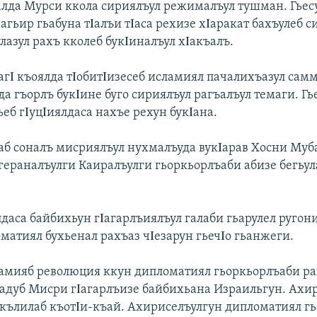
алда Мурси ккола сириялъул режималъул тушман. Гьес
агьир гьабуна тΙалъи тΙаса рехизе хΙаракат бахъулеб 
лазул рахъ кколеб букΙиналъул хΙакъалъ.
агΙ къоялда тΙобитΙизесеб исламиял пачалихъазул сам
да гъорлъ букΙине буго сириялъул рагъалъул темаги. Гь
ьеб гΙуцΙиялдаса нахъе рехун букΙана.
аб соналъ мисриялъул нухмалъуда вукΙарав Хосни Муб
гераналъулги Каиралъулги гьоркьорлъаби абизе бегьула
лдаса байбихьун гΙагарлъиялъул галаби гьарулел ругон
матиял бухьенал рахъаз чΙезарун гьечΙо гьанжеги.
амияб революция ккун дипломатиял гьоркьорлъаби ра
адуб Мисри гΙагарлъизе байбихьана Израильгун. Ахир
акълилаб къотΙи-къай. Ахириселъулгун дипломатиял г