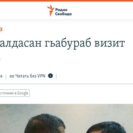
З
налдасан гьабураб визит
3
ся
Читать без VPN
сточник в Google