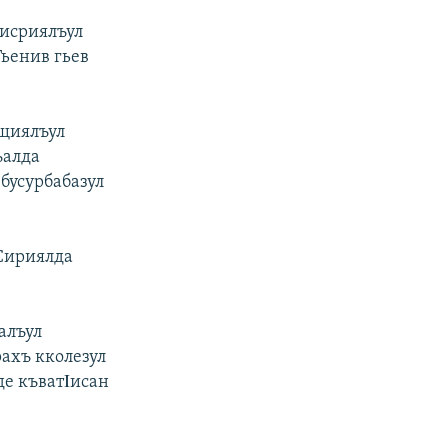
мисриялъул
Гьенив гьев
ищиялъул
ъалда
бусурбабазул
 Сириялда
алъул
ахъ кколезул
де къватΙисан