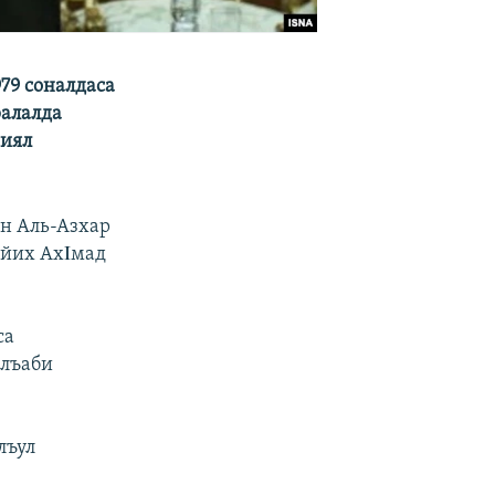
79 соналдаса
ралалда
миял
ин Аль-Азхар
айих АхΙмад
са
рлъаби
лъул