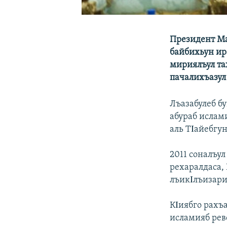
Президент Ма
байбихьун ир
мириялъул та
пачалихъазул
Лъазабулеб б
абураб ислам
аль ТΙайебгу
2011 соналъу
рехаралдаса,
лъикΙлъизари
КΙиябго рахъ
исламияб рев