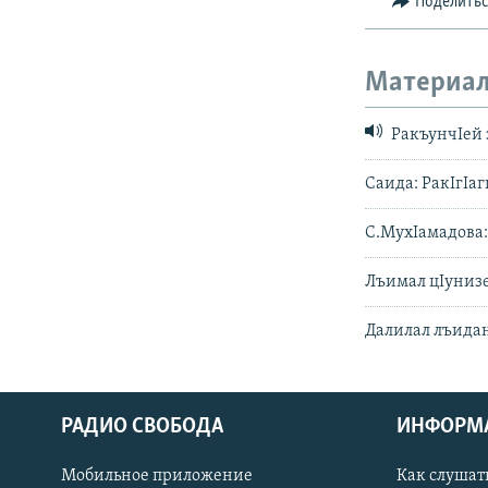
Поделить
Материал
РакъунчIей 
Саида: РакIгIаг
С.МухIамадова:
Лъимал цIунизе
Далилал лъидани
РАДИО СВОБОДА
ИНФОРМ
Мобильное приложение
Как слушат
СОЦИАЛЬНЫЕ СЕТИ