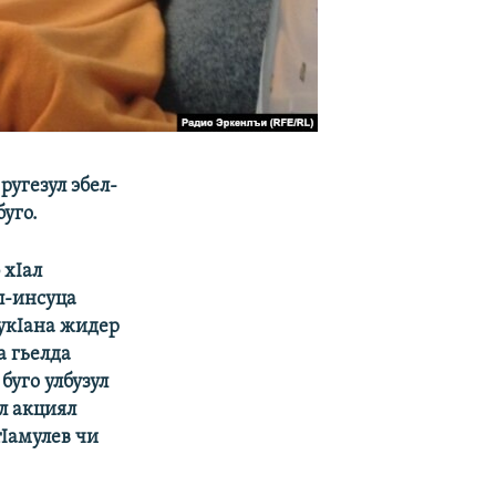
ругезул эбел-
уго.
 хIал
ел-инсуца
букIана жидер
а гьелда
буго улбузул
л акциял
тIамулев чи