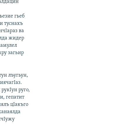
налдацин
ьезие гьеб
и туснахъ
нчIараз ва
ялда жидер
Iамулел
кру загьир
тун лъугьун,
иячагIаз.
 рукIун руго,
и, гепатит
иялъ цIакъго
рханаялда
лчIужу