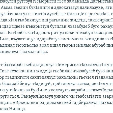
изабулел ругезул гIемерисел гьеб заманалда Дагъиста
. Амма гьедин букIаниги я адвокатазул далилазухъ, яги
ул баяналъухъ гIинтIамулеб гьечIила цIех-рехчагIаз, г
алда хIал гьабиялъул иш рагьанин жидеца, такъсирчагI
 цIар щвезе къваригIун бугилан лъазабулеб буго ракъу
атаз. БатIияб къагIидаялъ ритIухълъи чIезабун бажари
Iила, къуваталъул идарабазул системаялъ жиндицаго т
ьадинал гIорхъолъа арал ишал гьаризейилан абураб пи
 ациялъул гIахьалчагIаз.
ат бахъараб гьеб акциялъул гIемерисел гIахьалчагIи ун
Iизе тезе кканин жидеца гьебилан лъазабулеб буго акц
ор гьадингоги сахлъиялъул рахълъикI гьечIел гIадамал
о бахараб бидул тIадецуй, цойгиялъул астма, рекIел унт
РакъунчIеялъ ва букIине кколедухъ дараби гьекъечIолъ
руго гьел. РакъунчIаразул ункъго чи гьабсагIатги аза
бицана «Эркенлъи» радиоялъе гьеб тадбиралъул гIахьа
дова Нинаца.