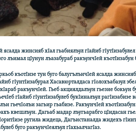
 ясалда жинсияб хIал гьабиялъул гIайиб гIутIизабулел 
го лъимал цIунун лъазабураб ракъунчIей къотIизабун б
кьоб къотIизе тун буго балугълъичIей ясалда жинсияб
айиб гIунтIизабурал Хасавюрталдаса гIолохъабазул эб
укIараб ракъунчIей. Гьеб акциялдалъун гьезие бокьун 
ечIеб гIайиб гIунтIизабулеб букIиналъул рагIизабизе в
ъи гьечIолъи загьир гьабизе. РакъунчIей къотIизабун 
рахъ квешлъун. Дагьаб мадар лъугьарабго цIидасан гье
IоритIизе ругила жидеца, Дагъистаналда жидехъ гIин
булеб буго ракъунчIеялъул гIахьалчагIаз.