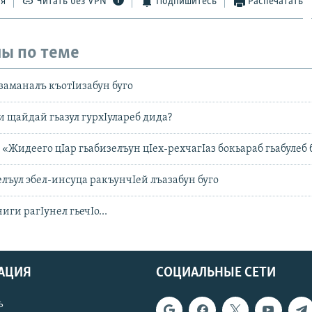
ся
Читать без VPN
Подпишитесь
Распечатать
ы по теме
заманалъ къотIизабун буго
и щайдай гьазул гурхIулареб дида?
 «Жидеего цIар гьабизелъун цIех-рехчагIаз бокьараб гьабулеб 
лъул эбел-инсуца ракъунчIей лъазабун буго
ги рагIунел гьечIо...
АЦИЯ
СОЦИАЛЬНЫЕ СЕТИ
ь