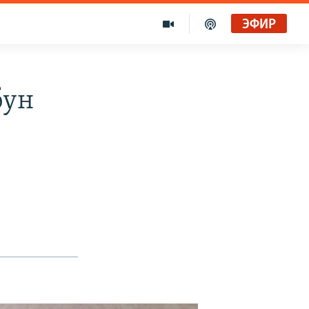
ЭФИР
бун