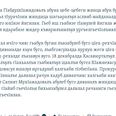
а ГIабдулхIамидовалъ абуна цебе-цебеги жинца абун б
ал тIурачIони жиндица шагьаралъул аслияб майданалд
о юхIизе йигилан. Гьеб иш гьабизе тIамулей йигила 
ул идарабазе жидер къварилъиялъул ургъелгьечIолъия
Iал ичIго чияс гьабун бугин лъазабулеб буго цIех-рехчIа
иваналде кьун буго, лъабгоясулалда хурхун жеги цIех
ех-рехалде лъазавун вуго. 18 декабралда Хасавюрталъу
алъулъ гIахьаллъи гьабиялъул щаклъи бугел ХIажиевасу
овасул ишазул иргадулаб халгьаби тIобитIана. Прокур
кIиналъе далилал рачун хадуб диванчияс халгьаби нах
ат Сапият МухIамадовалъ абулеб буго диваналъ жиндиц
 гIайиб гьечIолъи бихьизабулел далилал рачаниги гье
гьечIилан.