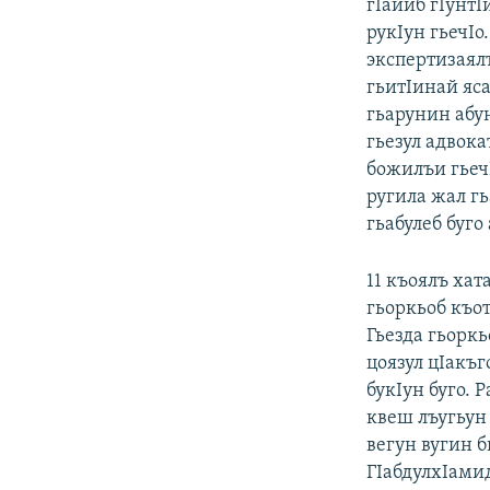
гIайиб гIунтI
рукIун гьечIо
экспертизаялъ
гьитIинай яс
гьарунин абун
гьезул адвок
божилъи гьеч
ругила жал г
гьабулеб буго
11 къоялъ хат
гьоркьоб къот
Гьезда гьоркь
цоязул цIакъг
букIун буго. 
квеш лъугьун 
вегун вугин 
ГIабдулхIами