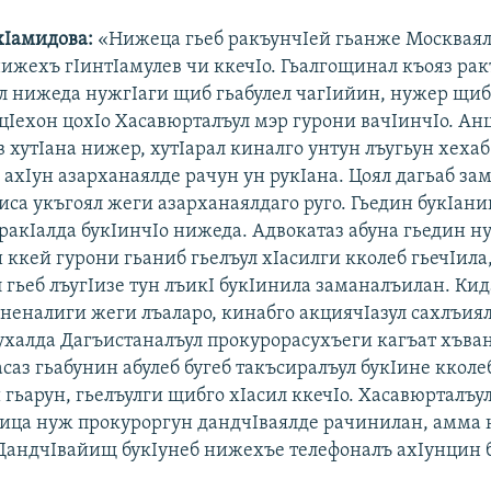
хIамидова:
«Нижеца гьеб ракъунчIей гьанже Москваял
нижехъ гIинтIамулев чи ккечIо. Гьалгощинал къояз ра
ел нижеда нужгIаги щиб гьабулел чагIийин, нужер щиб
цIехон цохIо Хасавюрталъул мэр гурони вачIинчIо. Ан
 хутIана нижер, хутIарал киналго унтун лъугьун хеха
 ахIун азарханаялде рачун ун рукIана. Цоял дагьаб за
иса укъгоял жеги азарханаялдаго руго. Гьедин букIани
 ракIалда букIинчIо нижеда. Адвокатаз абуна гьедин н
 ккей гурони гьаниб гьелъул хIасилги кколеб гьечIила
 гьеб лъугIизе тун лъикI букIинила заманалъилан. Ки
неналиги жеги лъаларо, кинабго акциячIазул сахлъия
нухалда Дагъистаналъул прокурорасухъеги кагъат хъва
саз гьабунин абулеб бугеб такъсиралъул букIине кколе
гьарун, гьелъулги щибго хIасил ккечIо. Хасавюрталъу
ица нуж прокуроргун дандчIваялде рачинилан, амма 
 ДандчIвайищ букIунеб нижехъе телефоналъ ахIунцин 