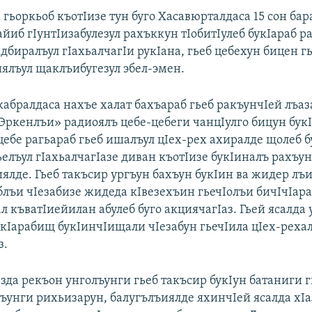
 гьоркьоб къотIизе тун буго Хасавюрталдаса 15 сон бар
айиб гIунтIизабулезул рахъккун тIобитIулеб букIараб р
адбиралъул гIахьалчагIи рукIана, гьеб цебехун бицен г
иялъул щаклъибугезул эбел-эмен.
кабралдаса нахъе халат бахъараб гьеб ракъунчIей лъа
«Эркенлъи» радиоялъ цебе-цебеги чанцIулго бицун букI
цебе рагьараб гьеб ишалъул цIех-рех ахиралде щолеб б
ьелъул гIахьалчагIазе диван къотIизе букIиналъ рахъун
иялде. Гьеб такъсир ургъун бахъун букIин ва жидер лъ
еблъи чIезабизе жидеда кIвезехъин гьечIолъи бичIчIар
 къватIиейилан абулеб буго акциячагIаз. Гьей ясалда
букIарабищ букIинчIищали чIезабун гьечIила цIех-реха
з.
азда рекъон унголъунги гьеб такъсир букIун батаниги 
лъунги рихьизарун, балугълъиялде яхинчIей ясалда хIа