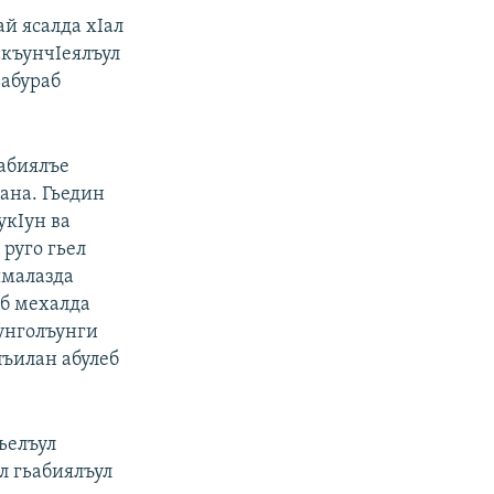
ай ясалда хIал
акъунчIеялъул
ьабураб
забиялъе
ана. Гьедин
укIун ва
 руго гьел
ималазда
аб мехалда
 унголъунги
лъилан абулеб
гьелъул
л гьабиялъул