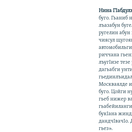
Нина ГIабдул
буго. Гьаниб 
лъазабун буг
ругелин абун 
чиясул щугояв
автомобильги
риччана гьен
лъугIизе тезе
дагьабги унти
гьединлъидал
Москваялде и
буго. Цойги 
гьеб нижер ва
гьабейиланги 
букIана жинд
дандчIвачIо.
гьез».