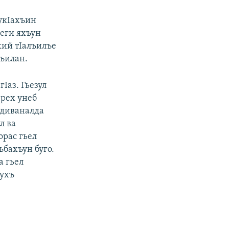
укIахъин
еги яхъун
жий тIалъилъе
лъилан.
гIаз. Гьезул
-рех унеб
л диваналда
л ва
орас гьел
ъбахъун буго.
а гьел
зухъ