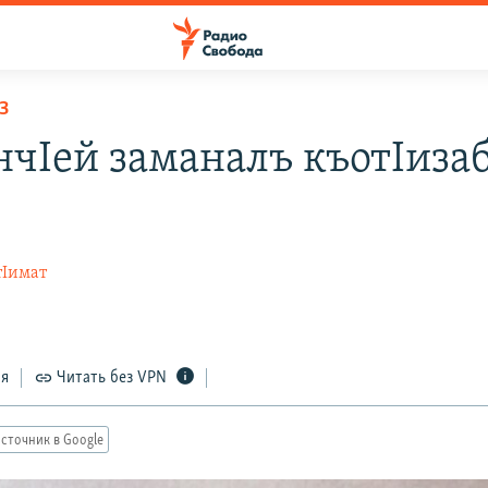
З
нчIей заманалъ къотIиза
тIимат
ся
Читать без VPN
сточник в Google