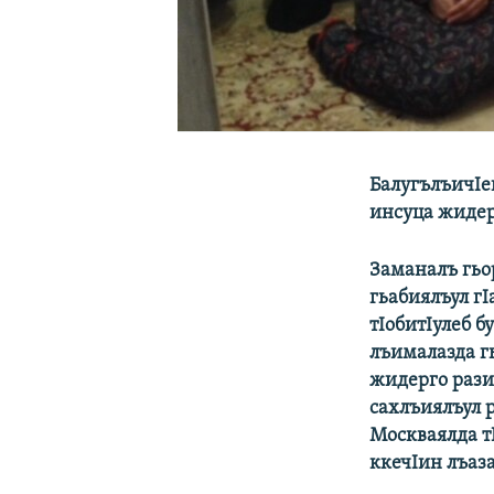
БалугълъичIей
инсуца жидер
Заманалъ гьор
гьабиялъул гI
тIобитIулеб б
лъималазда гь
жидерго разил
сахлъиялъул 
Москваялда т
ккечIин лъаза