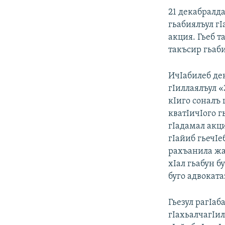
21 декабралда
гьабиялъул гI
акция. Гьеб т
такъсир гьаб
ИчIабилеб де
гIиллаялъул 
кIиго соналъ 
кватIичIого г
гIадамал акц
гIайиб гьечI
рахъанила жал
хIал гьабун 
буго адвоката
Гьезул рагIаб
гIахьалчагIи