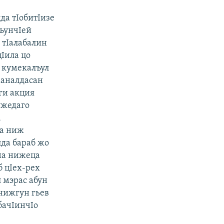
да тIобитIизе
къунчIей
 тIалабалин
цIила цо
б кумекалъул
маналдасан
ги акция
ужедаго
,
да ниж
лда бараб жо
на нижеца
б цIех-рех
л мэрас абун
нижгун гьев
бачIинчIо