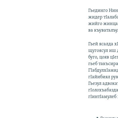
Гьединго Нин
жидер тIалаб
жийго жинцаг
ва къуваталъ
Гьей ясалда х
щугоясул иш д
буго, цояв цI
гьеб такъсир
ГIабдулхIамид
гIайибиял ру
Гьезул адвок
гIолохъабазда
гIинтIамулеб 