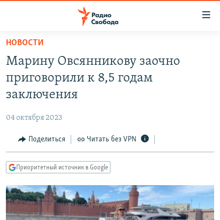
Ссылки
для
упрощенного
НОВОСТИ
ПРОГРАММЫ
доступа
Марину Овсянникову заочно
ПОДКАСТЫ
Вернуться
приговорили к 8,5 годам
к
АВТОРСКИЕ ПРОЕКТЫ
заключения
основному
ЦИТАТЫ СВОБОДЫ
содержанию
04 октября 2023
Вернутся
МНЕНИЯ
к
Поделиться
Читать без VPN
КУЛЬТУРА
главной
навигации
IDEL.РЕАЛИИ
Приоритетный источник в Google
Вернутся
КАВКАЗ.РЕАЛИИ
к
СЕВЕР.РЕАЛИИ
поиску
СИБИРЬ.РЕАЛИИ